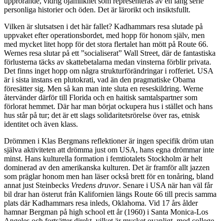
upprörande, vidrig ojämlikhet som representeras av en lång serie
personliga historier och öden. Det är lärorikt och insiktsfullt.
Vilken är slutsatsen i det här fallet? Kadhammars resa slutade på
uppvaket efter operationsbordet, med hopp för honom själv, men
med mycket litet hopp för det stora flertalet han mött på Route 66.
Wernes resa slutar på ett ”socialiserat” Wall Street, där de fantastiska
förlusterna täcks av skattebetalarna medan vinsterna förblir privata.
Det finns inget hopp om några strukturförändringar i rofferiet. USA
är i sista instans en plutokrati, vad än den pragmatiske Obama
föresätter sig. Men så kan man inte sluta en reseskildring. Werne
återvänder därför till Florida och en haitisk samtalspartner som
förlorat hemmet. Där har man börjat ockupera hus i stället och hans
hus står på tur; det är ett slags solidaritetsrörelse över ras, etnisk
identitet och även klass.
Drömmen i Klas
Bergmans reflektioner är ingen specifik dröm utan
själva aktiviteten att drömma just om USA, hans egna drömmar inte
minst. Hans kulturella formation i femtiotalets Stockholm är helt
dominerad av den amerikanska kulturen. Det är framför allt jazzen
som präglar honom men han läser också brett för en tonåring, bland
annat just Steinbecks
Vredens druvor
. Senare i USA när han väl får
bil drar han österut från Kalifornien längs Route 66 till precis samma
plats där Kadhammars resa inleds, Oklahoma. Vid 17 års ålder
hamnar Bergman på high school ett år (1960) i Santa Monica-Los
Angeles och fortsätter direkt, vilket är mycket ovanligt, med college