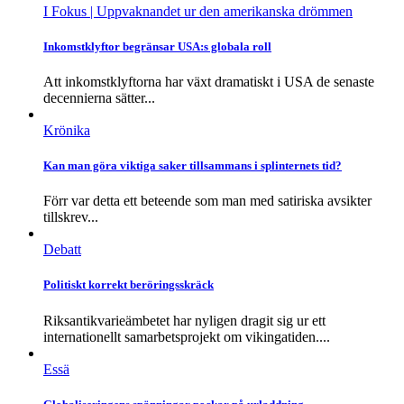
I Fokus
| Uppvaknandet ur den amerikanska drömmen
Inkomstklyftor begränsar USA:s globala roll
Att inkomstklyftorna har växt dramatiskt i USA de senaste
decennierna sätter...
Krönika
Kan man göra viktiga saker tillsammans i splinternets tid?
Förr var detta ett beteende som man med satiriska avsikter
tillskrev...
Debatt
Politiskt korrekt beröringsskräck
Riksantikvarieämbetet har nyligen dragit sig ur ett
internationellt samarbetsprojekt om vikingatiden....
Essä