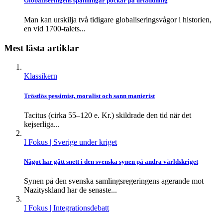
Globaliseringens spänningar pockar på urladdning
Man kan urskilja två tidigare globaliseringsvågor i historien,
en vid 1700-talets...
Mest lästa artiklar
Klassikern
Tröstlös pessimist, moralist och sann manierist
Tacitus (cirka 55–120 e. Kr.) skildrade den tid när det
kejserliga...
I Fokus
| Sverige under kriget
Något har gått snett i den svenska synen på andra världskriget
Synen på den svenska samlingsregeringens agerande mot
Nazityskland har de senaste...
I Fokus
| Integrationsdebatt