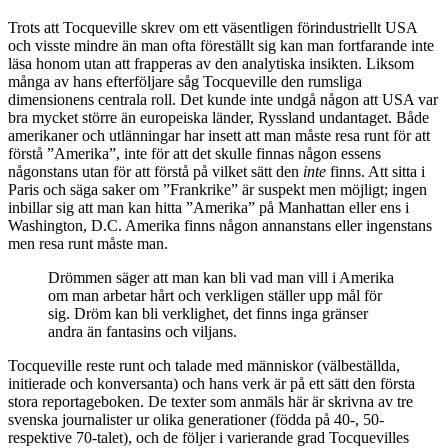
Trots att Tocqueville skrev om ett väsentligen förindustriellt USA
och visste mindre än man ofta föreställt sig kan man fortfarande inte
läsa honom utan att frapperas av den analytiska insikten. Liksom
många av hans efterföljare såg Tocqueville den rumsliga
dimensionens centrala roll. Det kunde inte undgå någon att USA var
bra mycket större än europeiska länder, Ryssland undantaget. Både
amerikaner och utlänningar har insett att man måste resa runt för att
förstå ”Amerika”, inte för att det skulle finnas någon essens
någonstans utan för att förstå på vilket sätt den
inte
finns. Att sitta i
Paris och säga saker om ”Frankrike” är suspekt men möjligt; ingen
inbillar sig att man kan hitta ”Amerika” på Manhattan eller ens i
Washington, D.C. Amerika finns någon annanstans eller ingenstans
men resa runt måste man.
Drömmen säger att man kan bli vad man vill i Amerika
om man arbetar hårt och verkligen ställer upp mål för
sig. Dröm kan bli verklighet, det finns inga gränser
andra än fantasins och viljans.
Tocqueville reste runt och talade med människor (välbeställda,
initierade och konversanta) och hans verk är på ett sätt den första
stora reportageboken. De texter som anmäls här är skrivna av tre
svenska journalister ur olika generationer (födda på 40-, 50-
respektive 70-talet), och de följer i varierande grad Tocquevilles