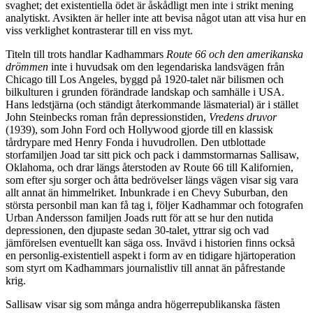
svaghet; det existentiella ödet är åskådligt men inte i strikt mening
analytiskt. Avsikten är heller inte att bevisa något utan att visa hur en
viss verklighet kontrasterar till en viss myt.
Titeln till trots
handlar Kadhammars
Route 66 och den amerikanska
drömmen
inte i huvudsak om den legendariska landsvägen från
Chicago till Los Angeles, byggd på 1920-talet när bilismen och
bilkulturen i grunden förändrade landskap och samhälle i USA.
Hans ledstjärna (och ständigt återkommande läsmaterial) är i stället
John Steinbecks roman från depressionstiden,
Vredens druvor
(1939), som John Ford och Hollywood gjorde till en klassisk
tårdrypare med Henry Fonda i huvudrollen. Den utblottade
storfamiljen Joad tar sitt pick och pack i dammstormarnas Sallisaw,
Oklahoma, och drar längs återstoden av Route 66 till Kalifornien,
som efter sju sorger och åtta bedrövelser längs vägen visar sig vara
allt annat än himmelriket. Inbunkrade i en Chevy Suburban, den
största personbil man kan få tag i, följer Kadhammar och fotografen
Urban Andersson familjen Joads rutt för att se hur den nutida
depressionen, den djupaste sedan 30-talet, yttrar sig och vad
jämförelsen eventuellt kan säga oss. Invävd i historien finns också
en personlig-existentiell aspekt i form av en tidigare hjärtoperation
som styrt om Kadhammars journalistliv till annat än påfrestande
krig.
Sallisaw visar sig som många andra högerrepublikanska fästen