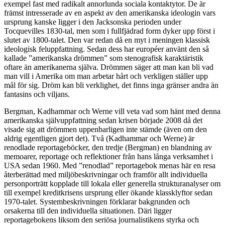
exempel fast med radikalt annorlunda sociala kontaktytor. De är
främst intresserade av en aspekt av den amerikanska ideologin vars
ursprung kanske ligger i den Jacksonska perioden under
Tocquevilles 1830-tal, men som i fullfjädrad form dyker upp först i
slutet av 1800-talet. Den var redan då en myt i meningen klassisk
ideologisk feluppfattning. Sedan dess har européer använt den så
kallade ”amerikanska drömmen” som stenografisk karaktäristik
oftare än amerikanerna själva. Drömmen säger att man kan bli vad
man vill i Amerika om man arbetar hårt och verkligen ställer upp
mål för sig. Dröm kan bli verklighet, det finns inga gränser andra än
fantasins och viljans.
Bergman, Kadhammar och Werne vill veta vad som hänt med denna
amerikanska självuppfattning sedan krisen började 2008 då det
visade sig att drömmen uppenbarligen inte stämde (även om den
aldrig egentligen gjort det). Två (Kadhammar och Werne) är
renodlade reportageböcker, den tredje (Bergman) en blandning av
memoarer, reportage och reflektioner från hans långa verksamhet i
USA sedan 1960. Med ”renodlad” reportagebok menas här en resa
återberättad med miljöbeskrivningar och framför allt individuella
personporträtt kopplade till lokala eller generella strukturanalyser om
till exempel kreditkrisens ursprung eller ökande klassklyftor sedan
1970-talet. Systembeskrivningen förklarar bakgrunden och
orsakerna till den individuella situationen. Däri ligger
reportagebokens liksom den seriösa journalistikens styrka och