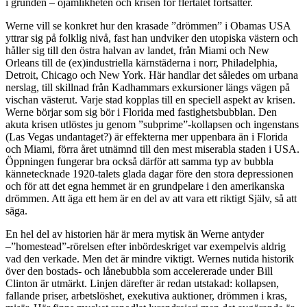
i grunden – ojämlikheten och krisen för flertalet fortsätter.
Werne vill se konkret hur den krasade ”drömmen” i Obamas USA
yttrar sig på folklig nivå, fast han undviker den utopiska västern och
håller sig till den östra halvan av landet, från Miami och New
Orleans till de (ex)industriella kärnstäderna i norr, Philadelphia,
Detroit, Chicago och New York. Här handlar det således om urbana
nerslag, till skillnad från Kadhammars exkursioner längs vägen på
vischan västerut. Varje stad kopplas till en speciell aspekt av krisen.
Werne börjar som sig bör i Florida med fastighetsbubblan. Den
akuta krisen utlöstes ju genom ”subprime”-kollapsen och ingenstans
(Las Vegas undantaget?) är effekterna mer uppenbara än i Florida
och Miami, förra året utnämnd till den mest miserabla staden i USA.
Öppningen fungerar bra också därför att samma typ av bubbla
kännetecknade 1920-talets glada dagar före den stora depressionen
och för att det egna hemmet är en grundpelare i den amerikanska
drömmen. Att äga ett hem är en del av att vara ett riktigt Själv, så att
säga.
En hel del av historien här är mera mytisk än Werne antyder
–”homestead”-rörelsen efter inbördeskriget var exempelvis aldrig
vad den verkade. Men det är mindre viktigt. Wernes nutida historik
över den bostads- och lånebubbla som accelererade under Bill
Clinton är utmärkt. Linjen därefter är redan utstakad: kollapsen,
fallande priser, arbetslöshet, exekutiva auktioner, drömmen i kras,