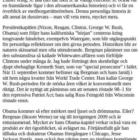
en framstående figur i den afroamerikanska historien) och vi får en
överblick av medborgarrättsrörelsen. Denna personliga historia är
allt annat än dussinvara – man vill veta mera, mycket mera.
Presidentkapitlen (Nixon, Reagan, Clinton, George W. Bush,
Obama) som följer hans kaliforniska ”början” centreras kring
tongivande händelser, exempelvis Watergate, som blir utgångspunkt
för personliga reflektioner om den givna perioden. Historiken blir av
naturen skissartad men ofta stimulerande. Bergman påminner oss om
den substanslösa så kallade Whitewater-affären som förföljde
Clintons under många år. Jag hade förträngt den skenhelige och
djupt obehaglige Kenneth Starr, som var ”special prosecutor” i fallet.
När 11 september kommer befinner sig Bergman och hans familj i
sitt hem några kvarter från World Trade Center. Han kallar George
W. Bush-perioden för de mörka åren vilket är konventionellt men
riktigt. Det är nyttigt att påminnas om att senaten röstade 98–1 för
den repressiva Patriot Act; bara salig Russ Feingold från Wisconsin
röstade emot.
Obama kommer så efter mörkret med ljuset och drömmarna. Eller?
Bergman (liksom Werne) tar sig till invigningen 2009 och är
entusiasmerad. Mycket av hans Obama-kapitel verkar också vara en
produkt av det ögonblicket, så avlägset nu. Förtjänstfullt går han
tillbaka och diskuterar Obamas föregångare i Chicago, Jesse
Jackson förstås, men också den viktige men nu tämligen bortglömde