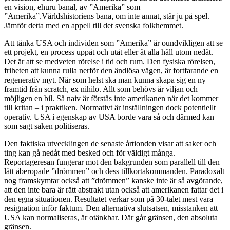
en vision, ehuru banal, av ”Amerika” som
”Amerika”.Världshistoriens bana, om inte annat, står ju på spel.
Jämför detta med en appell till det svenska folkhemmet.
Att tänka USA och individen som ”Amerika” är oundvikligen att se
ett projekt, en process uppåt och utåt eller åt alla håll utom nedåt.
Det är att se medveten rörelse i tid och rum. Den fysiska rörelsen,
friheten att kunna rulla nerför den ändlösa vägen, är fortfarande en
regenerativ myt. När som helst ska man kunna skapa sig en ny
framtid från scratch, ex nihilo. Allt som behövs är viljan och
möjligen en bil. Så naiv är förstås inte amerikanen när det kommer
till kritan – i praktiken. Normativt är inställningen dock potentiellt
operativ. USA i egenskap av USA borde vara så och därmed kan
som sagt saken politiseras.
Den faktiska utvecklingen de senaste årtionden visar att saker och
ting kan gå nedåt med besked och för väldigt många.
Reportageresan fungerar mot den bakgrunden som parallell till den
lätt åberopade ”drömmen” och dess tillkortakommanden. Paradoxalt
nog framskymtar också att ”drömmen” kanske inte är så avgörande,
att den inte bara är rätt abstrakt utan också att amerikanen fattar det i
den egna situationen. Resultatet verkar som på 30-talet mest vara
resignation inför faktum. Den alternativa slutsatsen, misstanken att
USA kan normaliseras, är otänkbar. Där går gränsen, den absoluta
gränsen.