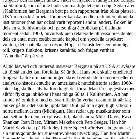
på Stanford, som då inte hade samma dignitet som i dag. Sedan åren
i Kalifornien har Bergman bott på och rapporterat från olika platser i
USA men också arbetat för amerikanska medier och internationella
institutioner (han har också varit reporter i andra länder). Boken är
dels en serie historiska och personliga återblickar på distinkta
moment sedan 1960, huvudsakligen relaterade till vissa presidenter,
dels ett antal mera essäbetonade kapitel om speciella aspekter:
vidden, det spatiella, och resan, Högsta Domstolens egendomliga
roll, krigets funktion, krisens karaktär, och frågan varthän
”Amerika” är på väg.
Alltid läsvärd och initierad insisterar Bergman på att USA är svårare
att förstå än det kan förefalla. Så är det. Hans bok skulle emellertid
fungerat bättre om han antingen skrivit renodlade memoarer eller en
analytisk-historisk studie av amerikansk nutidshistoria sedan 1960-
talet. Jag skulle själv ha föredragit det förra. Man får suggestiva men
alltför flyktiga inblickar i hans tidiga 60-tal i Kalifornien. Att han
kunde gå omkring med en svart flickvän verkar osannolikt när jag
tänker på hur det skulle uppfattats 1966 på min egen high school i
norra mellanvästern (Michigan). Han radar upp musikartister som
han sett under denna explosiva tid, bland andra Miles Davis, Ravi
Shankar, Joan Baez, Miriam Makeba och Pete Seeger. Han hör
Mario Savio tala på Berkeley i Free Speech-rörelsens begynnelse, i
sin tur avgörande för studentrevoltens utveckling. Han hör Martin
Luther King, Jr. tala (det där med Jr. är viktigt eftersom Sr. också var