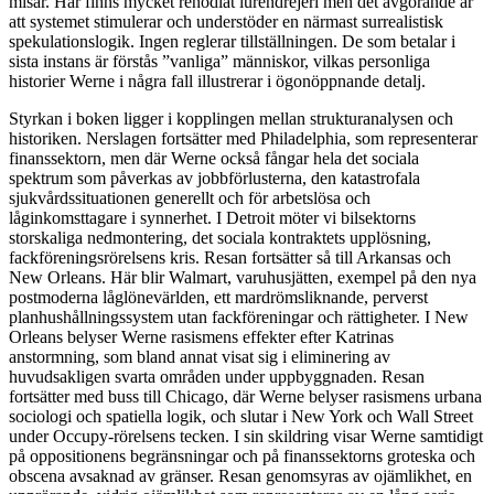
misär. Här finns mycket renodlat lurendrejeri men det avgörande är
att systemet stimulerar och understöder en närmast surrealistisk
spekulationslogik. Ingen reglerar tillställningen. De som betalar i
sista instans är förstås ”vanliga” människor, vilkas personliga
historier Werne i några fall illustrerar i ögonöppnande detalj.
Styrkan i boken
ligger i kopplingen mellan strukturanalysen och
historiken. Nerslagen fortsätter med Philadelphia, som representerar
finanssektorn, men där Werne också fångar hela det sociala
spektrum som påverkas av jobbförlusterna, den katastrofala
sjukvårdssituationen generellt och för arbetslösa och
låginkomsttagare i synnerhet. I Detroit möter vi bilsektorns
storskaliga nedmontering, det sociala kontraktets upplösning,
fackföreningsrörelsens kris. Resan fortsätter så till Arkansas och
New Orleans. Här blir Walmart, varuhusjätten, exempel på den nya
postmoderna låglönevärlden, ett mardrömsliknande, perverst
planhushållningssystem utan fackföreningar och rättigheter. I New
Orleans belyser Werne rasismens effekter efter Katrinas
anstormning, som bland annat visat sig i eliminering av
huvudsakligen svarta områden under uppbyggnaden. Resan
fortsätter med buss till Chicago, där Werne belyser rasismens urbana
sociologi och spatiella logik, och slutar i New York och Wall Street
under Occupy-rörelsens tecken. I sin skildring visar Werne samtidigt
på oppositionens begränsningar och på finanssektorns groteska och
obscena avsaknad av gränser. Resan genomsyras av ojämlikhet, en