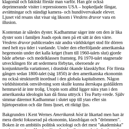
klagomål och faktiskt förstår man varför. Han gör också
deprimerande visiter i repressionens USA – hopkedjade fångar,
avrättningar och ständigt kamera- och hundövervakade elever.
Ljuset vid resans slut visar sig liksom i
Vredens druvor
vara en
illusion.
Kontentan är således dyster. Kadhammar säger inte om den är lika
dyster som i familjen Joads epok men på ett sätt är den värre.
Vredens druvor
publicerades när andra världskriget stod för dörren
med helt nya tider i vardande. Under den efterföljande amerikanska
hegemonin under det kalla kriget (fram till 1960-talets slut) gjorde
både arbetar- och medelklassen framsteg. På 1970-talet stagnerade
utvecklingen för att sedermera förbytas, oberoende av
konjunkturella variationer, i drastiskt ökande klassklyftor. För första
gången sedan 1800-talet (säg 1850) är den amerikanska ekonomin
nu också strukturellt inordnad i den globala kapitalismen. Någon
världshistorisk omvälvning som skulle kunna återskapa guldåldern
hemmavid är inte trolig. Utopin som alltid ligger nära ytan i den
amerikanska ideologin kan då finna uttryck i Tea Party-vrede. Själv
simmar däremot Kadhammar i slutet upp till ytan efter sin
hjärtoperation och där finns ljuset, ett riktigt ljus.
Bakgrunden i Kent
Wernes
Amerikansk höst
är likartad men han är
mera direkt fokuserad på ekonomin, klassfrågan och ”drömmen”.
Boken är en ambitiös politisk sociologi och det mest ”akademiska”