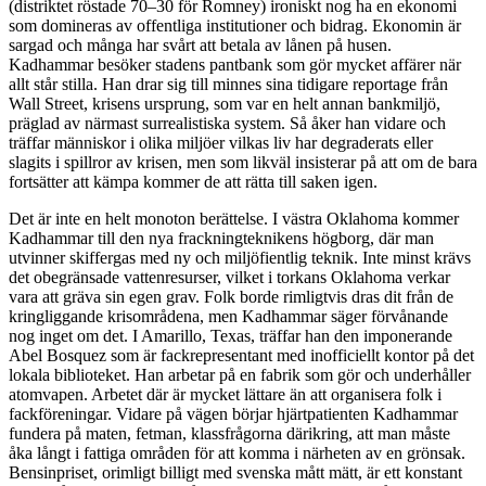
(distriktet röstade 70–30 för Romney) ironiskt nog ha en ekonomi
som domineras av offentliga institutioner och bidrag. Ekonomin är
sargad och många har svårt att betala av lånen på husen.
Kadhammar besöker stadens pantbank som gör mycket affärer när
allt står stilla. Han drar sig till minnes sina tidigare reportage från
Wall Street, krisens ursprung, som var en helt annan bankmiljö,
präglad av närmast surrealistiska system. Så åker han vidare och
träffar människor i olika miljöer vilkas liv har degraderats eller
slagits i spillror av krisen, men som likväl insisterar på att om de bara
fortsätter att kämpa kommer de att rätta till saken igen.
Det är inte en helt monoton berättelse. I västra Oklahoma kommer
Kadhammar till den nya frackningteknikens högborg, där man
utvinner skiffergas med ny och miljöfientlig teknik. Inte minst krävs
det obegränsade vattenresurser, vilket i torkans Oklahoma verkar
vara att gräva sin egen grav. Folk borde rimligtvis dras dit från de
kringliggande krisområdena, men Kadhammar säger förvånande
nog inget om det. I Amarillo, Texas, träffar han den imponerande
Abel Bosquez som är fackrepresentant med inofficiellt kontor på det
lokala biblioteket. Han arbetar på en fabrik som gör och underhåller
atomvapen. Arbetet där är mycket lättare än att organisera folk i
fackföreningar. Vidare på vägen börjar hjärtpatienten Kadhammar
fundera på maten, fetman, klassfrågorna därikring, att man måste
åka långt i fattiga områden för att komma i närheten av en grönsak.
Bensinpriset, orimligt billigt med svenska mått mätt, är ett konstant