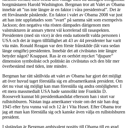
borgmästaren Harold Washington. Bergman tror att Valet av Obama
innebär att ”ras inte längre är en faktor i våra presidentval”. Det är
ett förvånande påstående. En faktor i valet av Obama 2008 var just
att han inte uppfattades som ”svart” på samma sätt som exempelvis
Jackson; den negativa vita rösten dämpades därigenom men
valstrukturen är annars ytterst väl korrelerad till rasaspekten.
Presidenten (med sin vice) är den enda nationellt valda personen i
USA och det är ingen tillfällighet att 43 av 44 presidenter har varit
vita män. Ronald Reagan var den förste frånskilde (låt vara sedan
länge omgifte) presidenten. Innebär det att civilstatus inte längre
betyder något? Knappast. Ras är en oerhört mycket ”djupare”
dimension symboliskt och politiskt än civilstatus och den blir mer
överbestämd med tiden, inte mindre.
Bergman har rätt såtillvida att valet av Obama har gjort det möjligt
att över huvud taget föreställa sig en afroamerikansk president. Om
det nu visat sig möjligt kan man föreställa sig andra omöjligheter. I
ett mera massmedialt USA hade sannolikt inte Franklin D.
Roosevelt kunnat bli presidentkandidat eftersom han i stort var
rullstolsburen. Nästan inga amerikaner visste om det när han dog
1945 efter fyra vunna val och 12 år i Vita Huset. Efter Obama tror
jag att man kan föreställa sig och kanske även välja en rullstolsburen
president.
I slutändan är Bergman ambivalent positiv till Obama till en grad