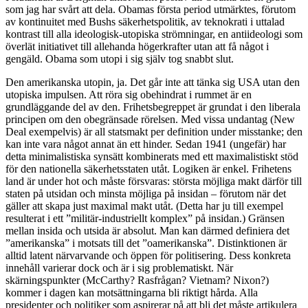
som jag har svårt att dela. Obamas första period utmärktes, förutom
av kontinuitet med Bushs säkerhetspolitik, av teknokrati i uttalad
kontrast till alla ideologisk-utopiska strömningar, en antiideologi som
överlät initiativet till allehanda högerkrafter utan att få något i
gengäld. Obama som utopi i sig själv tog snabbt slut.
Den amerikanska utopin,
ja. Det går inte att tänka sig USA utan den
utopiska impulsen. Att röra sig obehindrat i rummet är en
grundläggande del av den. Frihetsbegreppet är grundat i den liberala
principen om den obegränsade rörelsen. Med vissa undantag (New
Deal exempelvis) är all statsmakt per definition under misstanke; den
kan inte vara något annat än ett hinder. Sedan 1941 (ungefär) har
detta minimalistiska synsätt kombinerats med ett maximalistiskt stöd
för den nationella säkerhetsstaten utåt. Logiken är enkel. Frihetens
land är under hot och måste försvaras: största möjliga makt därför till
staten på utsidan och minsta möjliga på insidan – förutom när det
gäller att skapa just maximal makt utåt. (Detta har ju till exempel
resulterat i ett ”militär-industriellt komplex” på insidan.) Gränsen
mellan insida och utsida är absolut. Man kan därmed definiera det
”amerikanska” i motsats till det ”oamerikanska”. Distinktionen är
alltid latent närvarvande och öppen för politisering. Dess konkreta
innehåll varierar dock och är i sig problematiskt. När
skärningspunkter (McCarthy? Rasfrågan? Vietnam? Nixon?)
kommer i dagen kan motsättningarna bli riktigt hårda. Alla
presidenter och politiker som aspirerar på att bli det måste artikulera