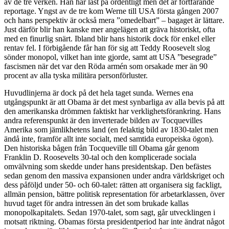
av de tre verken. Han har läst på ordentligt men det är fortfarande
reportage. Yngst av de tre kom Werne till USA första gången 2007
och hans perspektiv är också mera ”omedelbart” – bagaget är lättare.
Just därför blir han kanske mer angelägen att gräva historiskt, ofta
med en finurlig snärt. Ibland blir hans historik dock för enkel eller
rentav fel. I förbigående får han för sig att Teddy Roosevelt slog
sönder monopol, vilket han inte gjorde, samt att USA ”besegrade”
fascismen när det var den Röda armén som orsakade mer än 90
procent av alla tyska militära personförluster.
Huvudlinjerna är dock på det hela taget sunda. Wernes ena
utgångspunkt är att Obama är det mest synbarliga av alla bevis på att
den amerikanska drömmen faktiskt har verklighetsförankring. Hans
andra referenspunkt är den inverterade bilden av Tocquevilles
Amerika som jämlikhetens land (en felaktig bild av 1830-talet men
ändå inte, framför allt inte socialt, med samtida europeiska ögon).
Den historiska bågen från Tocqueville till Obama går genom
Franklin D. Roosevelts 30-tal och den komplicerade sociala
omvälvning som skedde under hans presidentskap. Den befästes
sedan genom den massiva expansionen under andra världskriget och
dess påföljd under 50- och 60-talet: rätten att organisera sig fackligt,
allmän pension, bättre politisk representation för arbetarklassen, över
huvud taget för andra intressen än det som brukade kallas
monopolkapitalets. Sedan 1970-talet, som sagt, går utvecklingen i
motsatt riktning. Obamas första presidentperiod har inte ändrat något