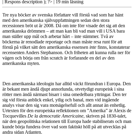
| Respons
description ); ?>
| 19 min läsning
Tre nya böcker av svenska författare vill förstå vad som har hänt
med den amerikanska självuppfattningen sedan den stora
recessionen bröt ut år 2008. Då om inte förr visade det sig att den
amerikanska drömmen – att man kan bli vad man vill i USA bara
man ställer upp mål och arbetar hårt – inte stämmer. Två av
böckerna är renodlade reportage och man måste resa runt för att
förstå på vilket sätt den amerikanska essensen
inte
finns, konstaterar
recensenten Anders Stephanson. Och friheten att kunna rulla ner för
vägen och börja om från scratch är forfarande en del av den
amerikanska myten.
Den amerikanska ideologin
har alltid väckt förundran i Europa. Den
är bekant men ändå djupt annorlunda, otvetydigt europeisk i sina
rötter men ändå närmast bisarr i sina omedelbara yttringar. Den ter
sig vid första anblick enkel, ytlig och banal, men vid ingående
analys visar den sig vara motsägelsefull och allt annat än enhetlig.
Urtexten för den europeiska reflektionen om ”Amerika” är Alexis de
Tocquevilles
De la democratie Americaine
, skriven på 1830-talet,
när den geopolitiska relationen till Europa hade stabiliserats och man
kunde börja fundera över vad som faktiskt höll på att utvecklas på
andra sidan Atlanten.