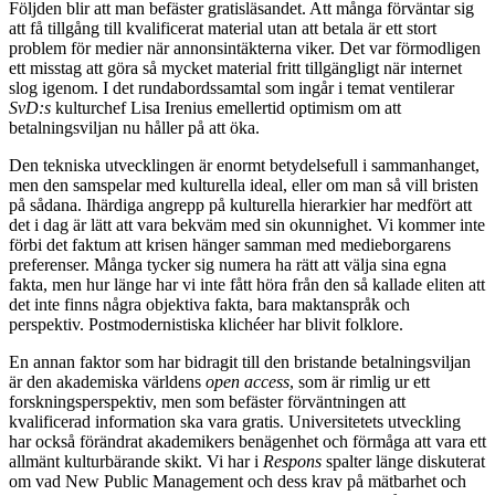
Följden blir att man befäster gratisläsandet. Att många förväntar sig
att få tillgång till kvalificerat material utan att betala är ett stort
problem för medier när annonsintäkterna viker. Det var förmodligen
ett misstag att göra så mycket material fritt tillgängligt när internet
slog igenom. I det rundabordssamtal som ingår i temat ventilerar
SvD:s
kulturchef Lisa Irenius emellertid optimism om att
betalningsviljan nu håller på att öka.
Den tekniska utvecklingen
är enormt betydelsefull i sammanhanget,
men den samspelar med kulturella ideal, eller om man så vill bristen
på sådana. Ihärdiga angrepp på kulturella hierarkier har medfört att
det i dag är lätt att vara bekväm med sin okunnighet. Vi kommer inte
förbi det faktum att krisen hänger samman med medieborgarens
preferenser. Många tycker sig numera ha rätt att välja sina egna
fakta, men hur länge har vi inte fått höra från den så kallade eliten att
det inte finns några objektiva fakta, bara maktanspråk och
perspektiv. Postmodernistiska klichéer har blivit folklore.
En annan faktor som har bidragit till den bristande betalningsviljan
är den akademiska världens
open access
, som är rimlig ur ett
forskningsperspektiv, men som befäster förväntningen att
kvalificerad information ska vara gratis. Universitetets utveckling
har också förändrat akademikers benägenhet och förmåga att vara ett
allmänt kulturbärande skikt. Vi har i
Respons
spalter länge diskuterat
om vad New Public Management och dess krav på mätbarhet och