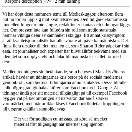
| Respons
description ); ?>
| 2 min läsning
Vi har döpt
detta nummers tema till Medieskuggor, eftersom flera
hot nu tornar upp sig mot kvalitetsmedier. Den tidigare ekonomiska
modellen fungerar inte längre, redaktioner bantas och tidningar läggs
ner. Om pressen inte kan fullgöra sin roll som tredje statsmakt
hamnar viktiga delar av samhället i skugga. Ett annat krissymptom
är att kvalitetsjournalistik har allt svårare att påverka människor. Det
finns flera orsaker till det, men en är, som Sharon Rider påpekar i sin
essä, att journalister och experter har blivit alltför bekväma med sin
identitet som upplyst elit och talar till människor i stället för med
dem.
Medieutredningens slutbetänkande, som belyses i Mats Hyvönens
artikel, hävdar att tidningarnas kris beror på de sociala mediernas
genombrott, som berövar tidningarna annonsintäkter. Dessa tillfaller
i allt högre grad globala aktörer som Facebook och Google. Att
tidningar ändå gör sitt material tillgängligt på till exempel Facebook
bygger väl på bedömningen att närvaron där ändå stärker
varumärket, men när artiklar läses i Facebookflödet är kopplingen
till ursprungskällan sannolikt svag.
Det var förmodligen ett misstag att göra så mycket
material fritt tillgängligt när internet slog igenom.