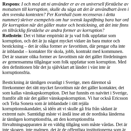
Respons
:
I och med att ni använder er av en universell förståelse av
motsatsen till korruption, skulle du säga att det är användbart även i
den svenska kontexten? Per Kornhall (som recenseras i detta
nummer) skriver exempelvis om hur svensk lagstiftning bara har ord
för korruption när det gäller mutor och bestickning, att det inte finns
en tillräcklig förståelse av andra former av korruption?
Rothstein
: Det vi hittar empiriskt är ju vad folk uppfattar som
korruption, och det är ju något mycket vidare än bara mutor och
bestickning – det är olika former av favoritism, där pengar ofta inte
är inblandat – kontakter för skola, jobb, kontrakt med kommunen.
Det är snarare olika former av favoritism när det gäller fördelningen
av gemensamma tillgångar som folk uppfattar som korruption. Med
den definitionen blir det ju självklart att länder i väst inte är
korruptionsfria.
Bestickning är tämligen ovanligt i Sverige, men däremot så
förekommer det rätt mycket favoritism när det gäller kontakter, det
som kallas vänskapskorruption. Det har funnits en naivitet i Sverige,
framför allt när det gäller vänskapskorruption. Vi har också Ericsson
och Telia Sonera som är inblandade i rätt rejäla
korruptionsskandaler, så idén att vi skulle gå fria från sådant är
extremt naiv. Samtidigt måste vi ändå inse att de nordiska länderna
är tämligen korruptionsfria, att den korruptionsfria
förvaltningsapparaten är en väldig tillgång som måste vårdas. Det är
inte skogen, inte malmen, det är de offentliga institutionerna som är