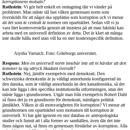
korruptionens motsats?
Rothstein
: Vi gör helt enkelt en omtagning där vi vänder på
problemet. Man måste slå fast vilken gemensam norm som
överskrids för att något ska uppfattas som korruption och vi menar
att det som är centralt är normen om opartiskhet. Sedan vill vi ju
vara litet kontroversiella genom att insistera på att man faktiskt kan
arbeta med en universell definition av detta. Det är klart att många
inte skulle hålla med utan vill ha en mer kontextspecifik definition.
Aiysha Varraich. Foto: Göteborgs universitet.
Respons
:
Men en universell norm innebär inte att ni hävdar att den
kommer ta sig uttryck likadant överallt?
Rothstein
: Nej, jämför exempelvis med demokrati. Den
schweiziska demokratin är ju väldigt annorlunda konfigurerad än
den danska, som är väldigt annorlunda än den kanadensiska, så det
kan inte ligga i den specifika institutionella utformningen, utan det
måste ligga i grundnormen. Utgår man från exempelvis Robert Dahl
så finns det ju en grundnorm för demokrati, nämligen politisk
jämlikhet. Vilken är då motsvarigheten för korruption? Vi menar att
grundnormen om opartiskhet som motsatsen till korruption är
universell. Vi har gått igenom en stor databas av antropologiska
studier och funnit att i alla former av samhällen, även där det inte
finns någon stat, så finns en gemensam förståelse av korruption. Alla