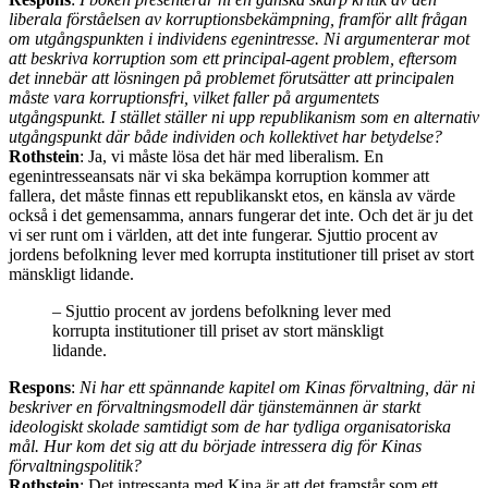
liberala förståelsen av korruptionsbekämpning, framför allt frågan
om utgångspunkten i individens egenintresse. Ni argumenterar mot
att beskriva korruption som ett principal-agent problem, eftersom
det innebär att lösningen på problemet förutsätter att principalen
måste vara korruptionsfri, vilket faller på argumentets
utgångspunkt. I stället ställer ni upp republikanism som en alternativ
utgångspunkt där både individen och kollektivet har betydelse?
Rothstein
: Ja, vi måste lösa det här med liberalism. En
egenintresseansats när vi ska bekämpa korruption kommer att
fallera, det måste finnas ett republikanskt etos, en känsla av värde
också i det gemensamma, annars fungerar det inte. Och det är ju det
vi ser runt om i världen, att det inte fungerar. Sjuttio procent av
jordens befolkning lever med korrupta institutioner till priset av stort
mänskligt lidande.
– Sjuttio procent av jordens befolkning lever med
korrupta institutioner till priset av stort mänskligt
lidande.
Respons
:
Ni har ett spännande kapitel om Kinas förvaltning, där ni
beskriver en förvaltningsmodell där tjänstemännen är starkt
ideologiskt skolade samtidigt som de har tydliga organisatoriska
mål. Hur kom det sig att du började intressera dig för Kinas
förvaltningspolitik?
Rothstein
: Det intressanta med Kina är att det framstår som ett