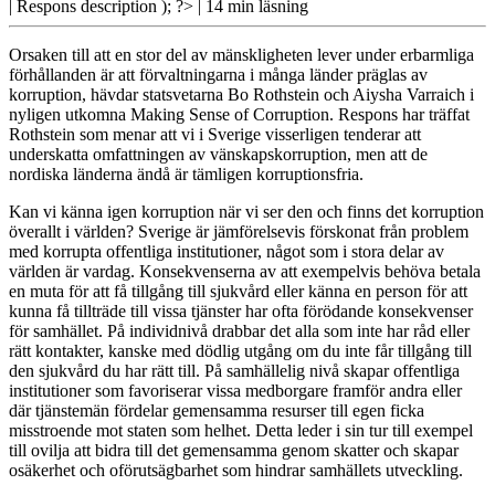
| Respons
description ); ?>
| 14 min läsning
Orsaken till att en stor del av mänskligheten lever under erbarmliga
förhållanden är att förvaltningarna i många länder präglas av
korruption, hävdar statsvetarna Bo Rothstein och Aiysha Varraich i
nyligen utkomna Making Sense of Corruption. Respons har träffat
Rothstein som menar att vi i Sverige visserligen tenderar att
underskatta omfattningen av vänskapskorruption, men att de
nordiska länderna ändå är tämligen korruptionsfria.
Kan vi känna
igen korruption när vi ser den och finns det korruption
överallt i världen? Sverige är jämförelsevis förskonat från problem
med korrupta offentliga institutioner, något som i stora delar av
världen är vardag. Konsekvenserna av att exempelvis behöva betala
en muta för att få tillgång till sjukvård eller känna en person för att
kunna få tillträde till vissa tjänster har ofta förödande konsekvenser
för samhället. På individnivå drabbar det alla som inte har råd eller
rätt kontakter, kanske med dödlig utgång om du inte får tillgång till
den sjukvård du har rätt till. På samhällelig nivå skapar offentliga
institutioner som favoriserar vissa medborgare framför andra eller
där tjänstemän fördelar gemensamma resurser till egen ficka
misstroende mot staten som helhet. Detta leder i sin tur till exempel
till ovilja att bidra till det gemensamma genom skatter och skapar
osäkerhet och oförutsägbarhet som hindrar samhällets utveckling.