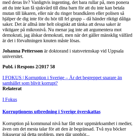
med deras liv? Vanligtvis ingenting, det bara rullar på, men ponera
att du inte kan få sjukvård till dina barn för att du inte kan betala
mutan till läkaren, eller när du ringer brandkåren eller polisen så
hjälper de dig inte för du hör till fel grupp – då händer riktigt dåliga
saker. Det är alltså inte helt ologiskt att tänka att dessa saker är
viktigare på mikronivå. Nu menar jag inte att argumentera mot
demokrati, jag älskar demokrati, men när det gäller mänsklig välfärd
är det i förvaltningen knuten måste lösas.
Johanna Pettersson
är doktorand i statsvetenskap vid Uppsala
universitet.
Publ. i
Respons 2/2017 58
I FOKUS
| Korruption i Sverige – Är det begreppet snarare än
samhället som blivit korrupt?
Relaterat
I Fokus
Korruptionens utbredning i Sverige överskattas
Korruption på kommunal nivå har fått stor uppmärksamhet i medier,
även om det mesta talar för att den är begränsad. Två nya böcker
fokuserar på detta problem, men där upphör...