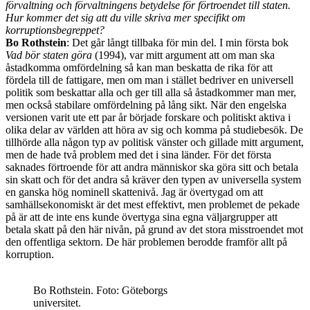
förvaltning och förvaltningens betydelse för förtroendet till staten.
Hur kommer det sig att du ville skriva mer specifikt om
korruptionsbegreppet?
Bo Rothstein
: Det går långt tillbaka för min del. I min första bok
Vad bör staten göra
(1994), var mitt argument att om man ska
åstadkomma omfördelning så kan man beskatta de rika för att
fördela till de fattigare, men om man i stället bedriver en universell
politik som beskattar alla och ger till alla så åstadkommer man mer,
men också stabilare omfördelning på lång sikt. När den engelska
versionen varit ute ett par år började forskare och politiskt aktiva i
olika delar av världen att höra av sig och komma på studiebesök. De
tillhörde alla någon typ av politisk vänster och gillade mitt argument,
men de hade två problem med det i sina länder. För det första
saknades förtroende för att andra människor ska göra sitt och betala
sin skatt och för det andra så kräver den typen av universella system
en ganska hög nominell skattenivå. Jag är övertygad om att
samhällsekonomiskt är det mest effektivt, men problemet de pekade
på är att de inte ens kunde övertyga sina egna väljargrupper att
betala skatt på den här nivån, på grund av det stora misstroendet mot
den offentliga sektorn. De här problemen berodde framför allt på
korruption.
Bo Rothstein. Foto: Göteborgs
universitet.