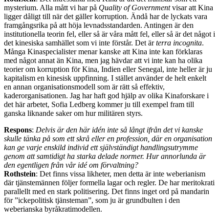
mysterium. Alla mått vi har på
Quality of Government
visar att Kina
ligger dåligt till när det gäller korruption. Ändå har de lyckats vara
framgångsrika på att höja levnadsstandarden. Antingen är den
institutionella teorin fel, eller så är våra mått fel, eller så är det något i
det kinesiska samhället som vi inte förstår. Det är
terra incognita
.
Många Kinaspecialister menar kanske att Kina inte kan förklaras
med något annat än Kina, men jag hävdar att vi inte kan ha olika
teorier om korruption för Kina, Indien eller Senegal, inte heller är ju
kapitalism en kinesisk uppfinning. I stället använder de helt enkelt
en annan organisationsmodell som är rätt så effektiv,
kaderorganisationen. Jag har haft god hjälp av olika Kinaforskare i
det här arbetet, Sofia Ledberg kommer ju till exempel fram till
ganska liknande saker om hur militären styrs.
Respons
:
Delvis är den här idén inte så långt ifrån det vi kanske
skulle tänka på som ett skrå eller en profession, där en organisation
kan ge varje enskild individ ett självständigt handlingsutrymme
genom att samtidigt ha starka delade normer. Hur annorlunda är
den egentligen från vår idé om förvaltning?
Rothstein
: Det finns vissa likheter, men detta är inte weberianism
där tjänstemännen följer formella lagar och regler. De har meritokrati
parallellt med en stark politisering. Det finns inget ord på mandarin
för ”ickepolitisk tjänsteman”, som ju är grundbulten i den
weberianska byråkratimodellen.