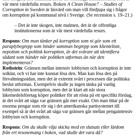
vår mest värdefulla resurs. Boken
A Clean House? – Studies of
Corruption in Sweden
är läsvärd om man vill fördjupa sig i frågor
om korruption på kommunal nivå i Sverige. (Se recension s. 19–21.)
– Det är inte skogen, inte malmen, det är de offentliga
institutionerna som är vår mest värdefulla resurs.
Respons
:
Om man tänker på korruption som ni gör som ett
paraplybegrepp som binder samman begrepp som klientelism,
nepotism och politisk korruption, är det svårare att identifiera
sådant som händer när politiken utformas än när den
implementeras?
Rothstein
: Gränsen mellan intensiv lobbyism och korruption är inte
solklar, och vi har inte kunnat lösa den. Man kan lösa den på
förvaltningssidan, men det är extremt svårt i processen där politiska
beslut utformas. Exempelvis skulle ju ingen tänka på vanlig
lobbyism som korruption, men det är klart att när stora
läkemedelsföretag köper politiker för att rösta på ett specifikt förslag,
är det svårt att säga var gränsen går mer exakt. Om man tittar på de
enorma pengar som rör sig i det amerikanska partisystemet till
exempel så är det svårt att säga var gränsen går mellan pengaintensiv
lobbyism och korruption.
Respons
:
Om du skulle vilja skicka med en slutsats eller lärdom
från ert resonemang i boken, vad skulle det vara då?