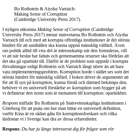
Bo Rothstein & Aiysha Varraich:
Making Sense of Corruption
(Cambridge University Press 2017).
I nyligen utkomna
Making Sense of Corruption
(Cambridge
University Press 2017) menar statsvetarna Bo Rothstein och Aiysha
Varraich till och med att korrupta offentliga institutioner är det största
hindret för att samhällen ska kunna uppnå mänsklig välfärd. Även
om politik alltid till viss del är intressekamp när den formuleras, vill
vi att när beslut har fattats och gemensamma resurser ska fördelas att
det ska gå opartiskt till. Därför är de problem som uppstår i korrupta
förvaltningar enligt Rothstein och Varraich långt större än att bara
vara implementeringsproblem. Korruption borde i stället ses som det
största hindret för mänsklig välfärd. I boken driver de argumentet att
för att få syn på korruption, kunna förstå och därmed bekämpa den,
behöver vi en universell förståelse av korruption som bygger på att
vi definierar den norm som är motsatsen till korruption: opartiskhet.
Respons
träffade Bo Rothstein på Statsvetenskapliga institutionen i
Göteborg för att prata om hur man hittar en universell definition,
varför Kina är en sådan gåta för korruptionsforskare och vilka
lärdomar vi i Sverige kan dra av dessa erfarenheter.
Respons
:
Du har ju länge intresserat dig för frågor som rör