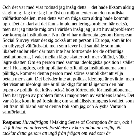
Och det var med viss rodnad jag insåg detta – det hade liksom aldrig
slagit mig. Jag tror jag har läst en miljon texter om den nordiska
välfärdsmodellen, men detta var en fråga som aldrig hade kommit
upp. Det är klart att det fanns implementeringsproblem här också,
men när jag tittade mig om i världen insåg jag ju att huvudproblemet
var korrupta institutioner. Nu när vi har mikrodata genom European
Social Survey visar det sig också att en person i Europa, som är för
en utbyggd välfärdsstat, men som lever i ett samhälle som inte
likabehandlar eller där man inte har förtroende för de offentliga
institutionerna, i valet mellan lägre skatter och mer välfärd, väljer
lägre skatter. Om en person med samma ideologiska position i stället
bor i Helsingfors, och uppfattar de offentliga institutionerna som
pålitliga, kommer denna person med större sannolikhet att vilja
betala mer skatt. Det betyder inte att politisk ideologi är oviktig, men
det visar att ideologi inte är tillräckligt för att få igenom den här
typen av politik, det krävs också högt förtroende för institutionerna.
Den här typen av problem finns i majoriteten av världens länder. Det
var så jag kom in på forskning om samhällsstyrningens kvalitet, som
lett fram till bland annat denna bok som jag och Aiysha Varraich
samförfattat.
Respons
:
Huvudfrågan i
Making Sense of Corruption
är om, och i
så fall hur, en universell förståelse av korruption är möjlig. Ni
tacklar detta genom att utgå från frågan om vad som är