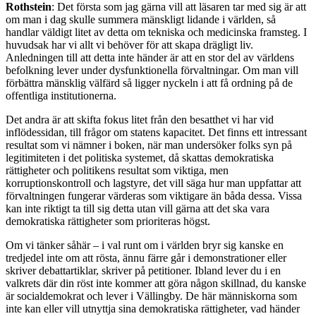
Rothstein
: Det första som jag gärna vill att läsaren tar med sig är att
om man i dag skulle summera mänskligt lidande i världen, så
handlar väldigt litet av detta om tekniska och medicinska framsteg. I
huvudsak har vi allt vi behöver för att skapa drägligt liv.
Anledningen till att detta inte händer är att en stor del av världens
befolkning lever under dysfunktionella förvaltningar. Om man vill
förbättra mänsklig välfärd så ligger nyckeln i att få ordning på de
offentliga institutionerna.
Det andra är att skifta fokus litet från den besatthet vi har vid
inflödessidan, till frågor om statens kapacitet. Det finns ett intressant
resultat som vi nämner i boken, när man undersöker folks syn på
legitimiteten i det politiska systemet, då skattas demokratiska
rättigheter och politikens resultat som viktiga, men
korruptionskontroll och lagstyre, det vill säga hur man uppfattar att
förvaltningen fungerar värderas som viktigare än båda dessa. Vissa
kan inte riktigt ta till sig detta utan vill gärna att det ska vara
demokratiska rättigheter som prioriteras högst.
Om vi tänker såhär – i val runt om i världen bryr sig kanske en
tredjedel inte om att rösta, ännu färre går i demonstrationer eller
skriver debattartiklar, skriver på petitioner. Ibland lever du i en
valkrets där din röst inte kommer att göra någon skillnad, du kanske
är socialdemokrat och lever i Vällingby. De här människorna som
inte kan eller vill utnyttja sina demokratiska rättigheter, vad händer