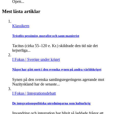
Open...
Mest lästa artiklar
Klassikern
Tröstlös pessimist, moralist och sann manierist
Tacitus (cirka 55–120 e. Kr.) skildrade den tid när det
kejserliga...
I Fokus
| Sverige under kriget
Något har gått snett i den svenska synen på andra världskriget
Synen på den svenska samlingsregeringens agerande mot
Nazityskland har de senaste...
I Fokus
| Integrationsdebatt
De integrationspolitiska utredningarna som kulturkrig
Invandring och integration har blivit så laddade frågor att