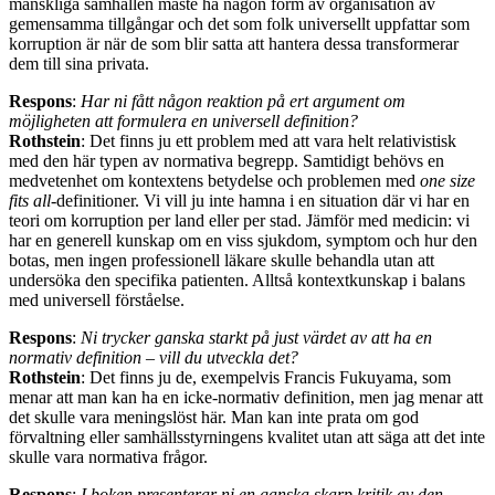
mänskliga samhällen måste ha någon form av organisation av
gemensamma tillgångar och det som folk universellt uppfattar som
korruption är när de som blir satta att hantera dessa transformerar
dem till sina privata.
Respons
:
Har ni fått någon reaktion på ert argument om
möjligheten att formulera en universell definition?
Rothstein
: Det finns ju ett problem med att vara helt relativistisk
med den här typen av normativa begrepp. Samtidigt behövs en
medvetenhet om kontextens betydelse och problemen med
one size
fits all
-definitioner. Vi vill ju inte hamna i en situation där vi har en
teori om korruption per land eller per stad. Jämför med medicin: vi
har en generell kunskap om en viss sjukdom, symptom och hur den
botas, men ingen professionell läkare skulle behandla utan att
undersöka den specifika patienten. Alltså kontextkunskap i balans
med universell förståelse.
Respons
:
Ni trycker ganska starkt på just värdet av att ha en
normativ definition – vill du utveckla det?
Rothstein
: Det finns ju de, exempelvis Francis Fukuyama, som
menar att man kan ha en icke-normativ definition, men jag menar att
det skulle vara meningslöst här. Man kan inte prata om god
förvaltning eller samhällsstyrningens kvalitet
utan att säga att det inte
skulle vara normativa frågor.
Respons
:
I boken presenterar ni en ganska skarp kritik av den