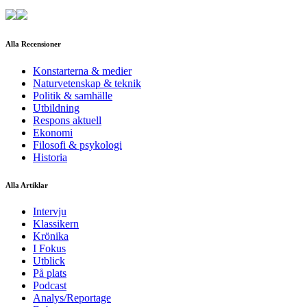
Alla Recensioner
Konstarterna & medier
Naturvetenskap & teknik
Politik & samhälle
Utbildning
Respons aktuell
Ekonomi
Filosofi & psykologi
Historia
Alla Artiklar
Intervju
Klassikern
Krönika
I Fokus
Utblick
På plats
Podcast
Analys/Reportage