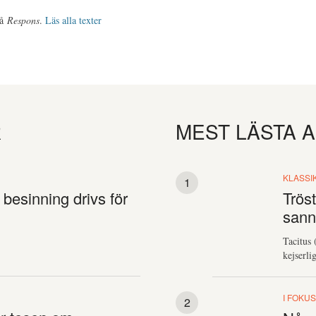
på
Respons
.
Läs alla texter
R
MEST LÄSTA 
KLASSI
besinning drivs för
Trös
sann
Tacitus 
kejserlig
I FOKU