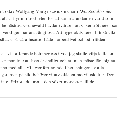
och trötta? Wolfgang Martynkewicz menar i
Das Zeitalter der
, att vi flyr in i tröttheten för att komma undan en värld som
ch bemästras. Grünewald hävdar tvärtom att vi ser tröttheten s
 verkligen har ansträngt oss. Att hyperaktiviteten blir så vikt
eedback på våra insatser både i arbetslivet och på fritiden.
tt vi fortfarande befinner oss i vad jag skulle vilja kalla en
ser man inte att livet är ändligt och att man måste lära sig att
nna med allt. Vi lever fortfarande i berusningen av alla
 ger, men på sikt behöver vi utveckla en motviktskultur. Den
inte förkasta det nya – den söker motvikter till det.