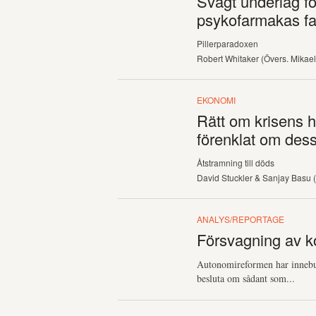
Svagt underlag f
psykofarmakas fa
Pillerparadoxen
Robert Whitaker (Övers. Mikael
EKONOMI
Rätt om krisens 
förenklat om des
Åtstramning till döds
David Stuckler & Sanjay Basu 
ANALYS/REPORTAGE
Försvagning av ko
Autonomireformen har inneburi
besluta om sådant som...