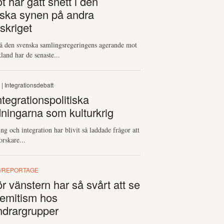
 har gått snett i den
ska synen på andra
skriget
å den svenska samlingsregeringens agerande mot
land har de senaste...
S
| Integrationsdebatt
tegrationspolitiska
dningarna som kulturkrig
ng och integration har blivit så laddade frågor att
rskare...
/REPORTAGE
r vänstern har så svårt att se
semitism hos
ndrargrupper