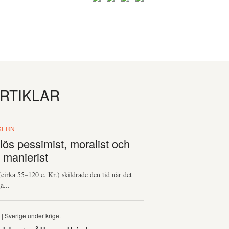
ARTIKLAR
KERN
tlös pessimist, moralist och
 manierist
(cirka 55–120 e. Kr.) skildrade den tid när det
a...
S
| Sverige under kriget