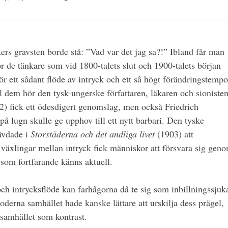
rs gravsten borde stå: ”Vad var det jag sa?!” Ibland får man
för de tänkare som vid 1800-talets slut och 1900-talets början
ör ett sådant flöde av intryck och ett så högt förändringstempo
ll dem hör den tysk-ungerske författaren, läkaren och sioniste
) fick ett ödesdigert genomslag, men också Friedrich
på lugn skulle ge upphov till ett nytt barbari. Den tyske
ävdade i
Storstäderna och det andliga livet
(1903) att
växlingar mellan intryck fick människor att försvara sig gen
 som fortfarande känns aktuell.
h intrycksflöde kan farhågorna då te sig som inbillningssjuk
oderna samhället hade kanske lättare att urskilja dess prägel,
 samhället som kontrast.