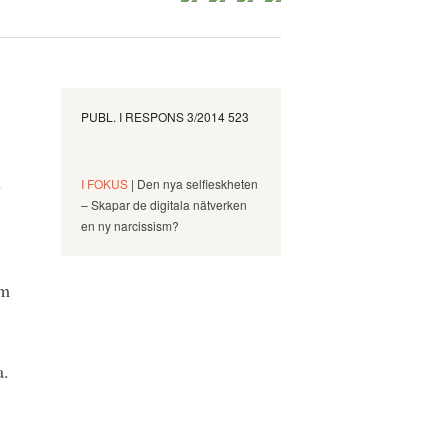
PUBL. I
RESPONS 3/2014 523
n
I FOKUS
| Den nya selfieskheten
– Skapar de digitala nätverken
en ny narcissism?
om
a.