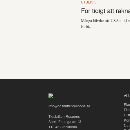
UTBLICK
För tidigt att räk
Många hävdar att USA:s tid s
förbi,...
AL
Eko
info@tidskriftenrespons.se
Filo
Hist
Tidskriften Respons
Kon
Sankt Paulsgatan 13
Nat
118 46 Stockholm