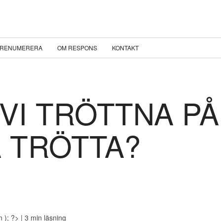
RENUMERERA
OM RESPONS
KONTAKT
VI TRÖTTNA PÅ
A TRÖTTA?
n ); ?>
| 3 min läsning