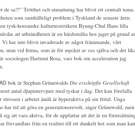
t de sa?!” Trötthet och utmattning har blivit ett centralt tema.
heten som samhälleligt problem i Tyskland de senaste åren.
 den tysk-koreanske kulturteoretikern Byung-Chul Hans lilla
 hävdar att utbrändheten är en härdsmälta hos jaget på grund a
ka. Vi har inte blivit invaderade av något främmande, vårt
tion, utan vid fetma, som är för mycket av oss själva och det lik
är sociologen Hartmut Rosa, vars bok om acceleration jag
n.
AD
bok är Stephan Grünewalds
Die erschöpfte Gesellschaft
tort antal djupintervjuer med tyskar i dag. Det kan förefalla
stressen i arbetet ändå är hyperaktiva på sin fritid. Unga
ns har tid att göra en generationsrevolt, säger Grünewald, men
sig att vara aktiva, för de uppfattar att det är en förutsättnin
ar förvandlats från en realitet till ett dunkelt hot som man ka