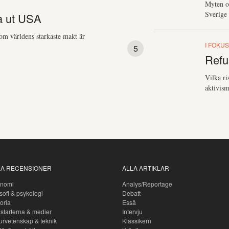
Myten om
Sverige 
na ut USA
om världens starkaste makt är
I FOKU
Refu
Vilka ri
aktivism
LA RECENSIONER
ALLA ARTIKLAR
nomi
Analys/Reportage
sofi & psykologi
Debatt
oria
Essä
starterna & medier
Intervju
urvetenskap & teknik
Klassikern