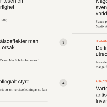
ör tesen om
Något
rlighet
sven
värld
 Fant)
Synen p
Nazitysk
hälsoeffekter men
I FOKU
s orsak
De in
utre
(Övers. Mia Poletto Andersson)
Invandri
många fo
llegialt styre
ANALYS
Varfö
t att universitetsledningar nu kan
anti
inva