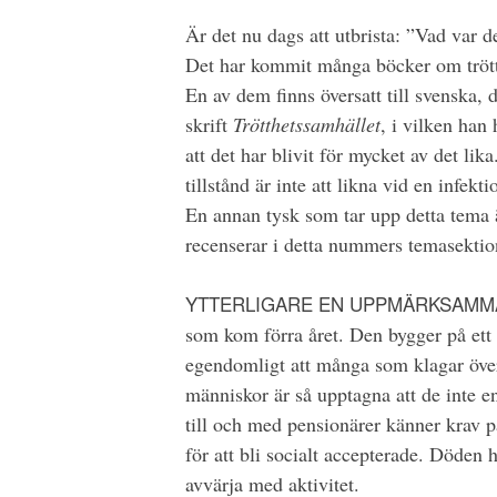
Är det nu dags att utbrista: ”Vad var de
Det har kommit många böcker om trött
En av dem finns översatt till svenska,
skrift
Trötthetssamhället
, i vilken han
att det har blivit för mycket av det li
tillstånd är inte att likna vid en infek
En annan tysk som tar upp detta tema 
recenserar i detta nummers temasektio
YTTERLIGARE EN UPPMÄRKSAMM
som kom förra året. Den bygger på ett s
egendomligt att många som klagar över 
människor är så upptagna att de inte e
till och med pensionärer känner krav på 
för att bli socialt accepterade. Döden h
avvärja med aktivitet.