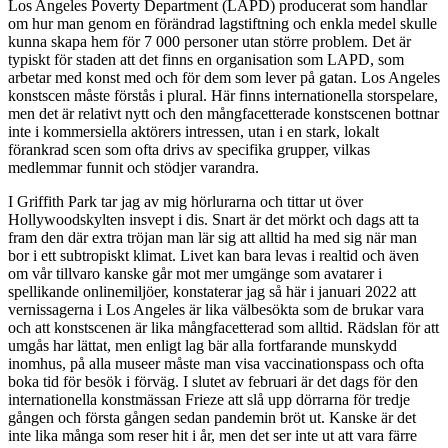
Los Angeles Poverty Department (LAPD) producerat som handlar
om hur man genom en förändrad lagstiftning och enkla medel skulle
kunna skapa hem för 7 000 personer utan större problem. Det är
typiskt för staden att det finns en organisation som LAPD, som
arbetar med konst med och för dem som lever på gatan. Los Angeles
konstscen måste förstås i plural. Här finns internationella storspelare,
men det är relativt nytt och den mångfacetterade konstscenen bottnar
inte i kommersiella aktörers intressen, utan i en stark, lokalt
förankrad scen som ofta drivs av specifika grupper, vilkas
medlemmar funnit och stödjer varandra.
I Griffith Park tar jag av mig hörlurarna och tittar ut över
Hollywoodskylten insvept i dis. Snart är det mörkt och dags att ta
fram den där extra tröjan man lär sig att alltid ha med sig när man
bor i ett subtropiskt klimat. Livet kan bara levas i realtid och även
om vår tillvaro kanske går mot mer umgänge som avatarer i
spellikande onlinemiljöer, konstaterar jag så här i januari 2022 att
vernissagerna i Los Angeles är lika välbesökta som de brukar vara
och att konstscenen är lika mångfacetterad som alltid. Rädslan för att
umgås har lättat, men enligt lag bär alla fortfarande munskydd
inomhus, på alla museer måste man visa vaccinationspass och ofta
boka tid för besök i förväg. I slutet av februari är det dags för den
internationella konstmässan Frieze att slå upp dörrarna för tredje
gången och första gången sedan pandemin bröt ut. Kanske är det
inte lika många som reser hit i år, men det ser inte ut att vara färre