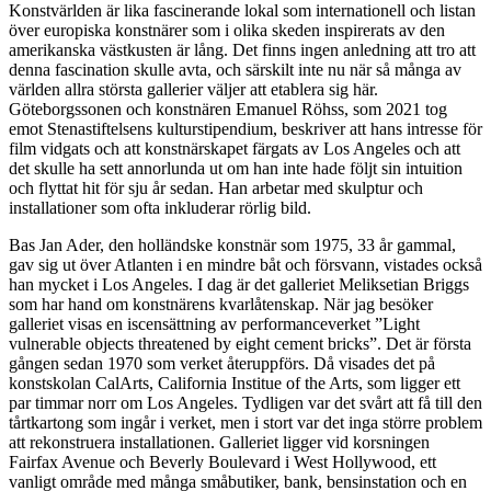
Konstvärlden är
lika fascinerande lokal som internationell och listan
över europiska konstnärer som i olika skeden inspirerats av den
amerikanska västkusten är lång. Det finns ingen anledning att tro att
denna fascination skulle avta, och särskilt inte nu när så många av
världen allra största gallerier väljer att etablera sig här.
Göteborgssonen och konstnären Emanuel Röhss, som 2021 tog
emot Stenastiftelsens kulturstipendium, beskriver att hans intresse för
film vidgats och att konstnärskapet färgats av Los Angeles och att
det skulle ha sett annorlunda ut om han inte hade följt sin intuition
och flyttat hit för sju år sedan. Han arbetar med skulptur och
installationer som ofta inkluderar rörlig bild.
Bas Jan Ader, den holländske konstnär som 1975, 33 år gammal,
gav sig ut över Atlanten i en mindre båt och försvann, vistades också
han mycket i Los Angeles. I dag är det galleriet Meliksetian Briggs
som har hand om konstnärens kvarlåtenskap. När jag besöker
galleriet visas en iscensättning av performanceverket ”Light
vulnerable objects threatened by eight cement bricks”. Det är första
gången sedan 1970 som verket återuppförs. Då visades det på
konstskolan CalArts, California Institue of the Arts, som ligger ett
par timmar norr om Los Angeles. Tydligen var det svårt att få till den
tårtkartong som ingår i verket, men i stort var det inga större problem
att rekonstruera installationen. Galleriet ligger vid korsningen
Fairfax Avenue och Beverly Boulevard i West Hollywood, ett
vanligt område med många småbutiker, bank, bensinstation och en