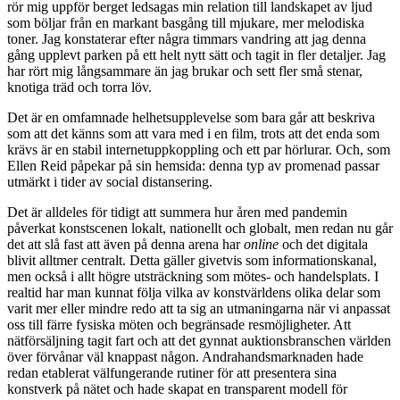
rör mig uppför berget ledsagas min relation till landskapet av ljud
som böljar från en markant basgång till mjukare, mer melodiska
toner. Jag konstaterar efter några timmars vandring att jag denna
gång upplevt parken på ett helt nytt sätt och tagit in fler detaljer. Jag
har rört mig långsammare än jag brukar och sett fler små stenar,
knotiga träd och torra löv.
Det är en omfamnade helhetsupplevelse som bara går att beskriva
som att det känns som att vara med i en film, trots att det enda som
krävs är en stabil internetuppkoppling och ett par hörlurar. Och, som
Ellen Reid påpekar på sin hemsida: denna typ av promenad passar
utmärkt i tider av social distansering.
Det är alldeles för tidigt
att summera hur åren med pandemin
påverkat konstscenen lokalt, nationellt och globalt, men redan nu går
det att slå fast att även på denna arena har
online
och det digitala
blivit alltmer centralt. Detta gäller givetvis som informationskanal,
men också i allt högre utsträckning som mötes- och handelsplats. I
realtid har man kunnat följa vilka av konstvärldens olika delar som
varit mer eller mindre redo att ta sig an utmaningarna när vi anpassat
oss till färre fysiska möten och begränsade resmöjligheter. Att
nätförsäljning tagit fart och att det gynnat auktionsbranschen världen
över förvånar väl knappast någon. Andrahandsmarknaden hade
redan etablerat välfungerande rutiner för att presentera sina
konstverk på nätet och hade skapat en transparent modell för