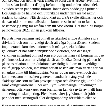
och projekt och det har varit enkelt att följa deras arbete, även från
andra sidan jordklotet där jag befunnit mig under den största delen
av tiden sedan pandemins utbrott. Innan dess bodde jag i princip i
Los Angeles på halvtid och utforskade under flera års tid aktivt
stadens konstscen. När det stod klart att USA skulle stängas ner och
det var oklart om man alls skulle kunna resa in och ut ur landet,
bestämde jag mig för att åka hem till Stockholm. Det hann bli början
på november 2021 innan jag kom tillbaka.
På plats igen
påminns jag om att nyfikenhet är Los Angeles stora
drivkraft, och om hur viktigt det är att våga öppna dörren. Stadens
imponerande konstinstitutioner och många spektakulära
gallerilokaler har sällan inbjudande exteriörer, och det säger
verkligen ingenting om vad som erbjuds när man väl kommer in. Jag
påminns också om hur viktigt det är att försöka förstå sig på den här
platsens relation till produktionen av rörlig bild om man verkligen
vill få grepp om den, inte minst för att nästan alla man träffar här har
en anknytning till filmindustrin. Vissa jobbar med event och den
kommers som branschen genererar, andra är mångsysslande
skådespelare som mellan provspelningar och diverse gig kör bil för
samåkningstjänsterna Uber och Lyft. Konstnärliga utbildningar
genererar ofta kunskaper som branschen kan dra nytta av, i allt från
animering till skulptering. Flera konstnärer jag känner här jobbar i
perioder med scenografi eller designuppdrag för reklam eller tv.
Rör man sig runt i staden påminns man också oavbrutet om just