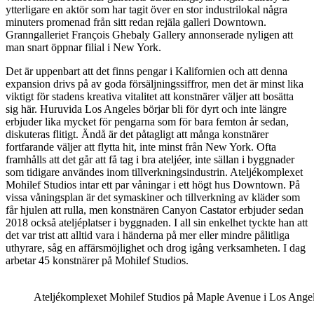
ytterligare en aktör som har tagit över en stor industrilokal några
minuters promenad från sitt redan rejäla galleri Downtown.
Granngalleriet François Ghebaly Gallery annonserade nyligen att
man snart öppnar filial i New York.
Det är uppenbart att det finns pengar i Kalifornien och att denna
expansion drivs på av goda försäljningssiffror, men det är minst lika
viktigt för stadens kreativa vitalitet att konstnärer väljer att bosätta
sig här. Huruvida Los Angeles börjar bli för dyrt och inte längre
erbjuder lika mycket för pengarna som för bara femton år sedan,
diskuteras flitigt. Ändå är det påtagligt att många konstnärer
fortfarande väljer att flytta hit, inte minst från New York. Ofta
framhålls att det går att få tag i bra ateljéer, inte sällan i byggnader
som tidigare användes inom tillverkningsindustrin. Ateljékomplexet
Mohilef Studios intar ett par våningar i ett högt hus Downtown. På
vissa våningsplan är det symaskiner och tillverkning av kläder som
får hjulen att rulla, men konstnären Canyon Castator erbjuder sedan
2018 också ateljéplatser i byggnaden. I all sin enkelhet tyckte han att
det var trist att alltid vara i händerna på mer eller mindre pålitliga
uthyrare, såg en affärsmöjlighet och drog igång verksamheten. I dag
arbetar 45 konstnärer på Mohilef Studios.
Ateljékomplexet Mohilef Studios på Maple Avenue i Los Angel