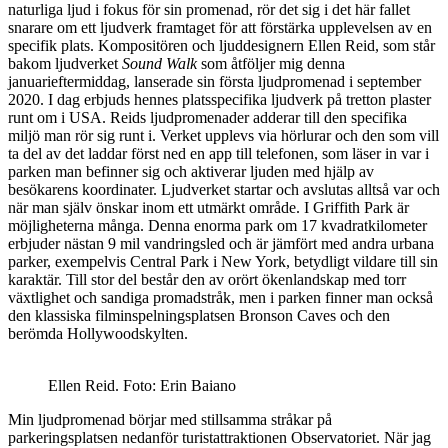
naturliga ljud i fokus för sin promenad, rör det sig i det här fallet
snarare om ett ljudverk framtaget för att förstärka upplevelsen av en
specifik plats. Kompositören och ljuddesignern Ellen Reid, som står
bakom ljudverket
Sound Walk
som åtföljer mig denna
januarieftermiddag, lanserade sin första ljudpromenad i september
2020. I dag erbjuds hennes platsspecifika ljudverk på tretton plaster
runt om i USA. Reids ljudpromenader adderar till den specifika
miljö man rör sig runt i. Verket upplevs via hörlurar och den som vill
ta del av det laddar först ned en app till telefonen, som läser in var i
parken man befinner sig och aktiverar ljuden med hjälp av
besökarens koordinater. Ljudverket startar och avslutas alltså var och
när man själv önskar inom ett utmärkt område. I Griffith Park är
möjligheterna många. Denna enorma park om 17 kvadratkilometer
erbjuder nästan 9 mil vandringsled och är jämfört med andra urbana
parker, exempelvis Central Park i New York, betydligt vildare till sin
karaktär. Till stor del består den av orört ökenlandskap med torr
växtlighet och sandiga promadstråk, men i parken finner man också
den klassiska filminspelningsplatsen Bronson Caves och den
berömda Hollywoodskylten.
Ellen Reid. Foto: Erin Baiano
Min ljudpromenad börjar med stillsamma stråkar på
parkeringsplatsen nedanför turistattraktionen Observatoriet. När jag