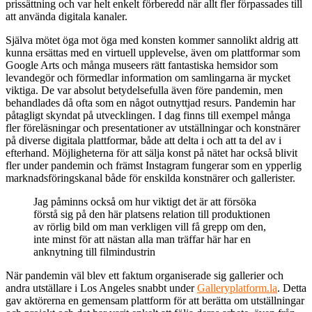
prissättning och var helt enkelt förberedd när allt fler förpassades till
att använda digitala kanaler.
Själva mötet öga mot öga med konsten kommer sannolikt aldrig att
kunna ersättas med en virtuell upplevelse, även om plattformar som
Google Arts och många museers rätt fantastiska hemsidor som
levandegör och förmedlar information om samlingarna är mycket
viktiga. De var absolut betydelsefulla även före pandemin, men
behandlades då ofta som en något outnyttjad resurs. Pandemin har
påtagligt skyndat på utvecklingen. I dag finns till exempel många
fler föreläsningar och presentationer av utställningar och konstnärer
på diverse digitala plattformar, både att delta i och att ta del av i
efterhand. Möjligheterna för att sälja konst på nätet har också blivit
fler under pandemin och främst Instagram fungerar som en ypperlig
marknadsföringskanal både för enskilda konstnärer och gallerister.
Jag påminns också om hur viktigt det är att försöka
förstå sig på den här platsens relation till produktionen
av rörlig bild om man verkligen vill få grepp om den,
inte minst för att nästan alla man träffar här har en
anknytning till filmindustrin
När pandemin väl blev ett faktum organiserade sig gallerier och
andra utställare i Los Angeles snabbt under
Galleryplatform.la
. Detta
gav aktörerna en gemensam plattform för att berätta om utställningar