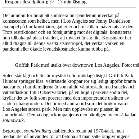
| Respons
description ); ?>
| 13 min läsning
Det är ännu för tidigt att summera hur pandemin inverkat på
konstscenen som helhet, men i Los Angeles ser Jenny Danielsson
exempel på hur konstnärer, gallerier och utställare påverkats av den.
Trots restriktioner och en förskjutning mot det digitala, konstaterar
hon tillbaka på plats i staden, att mycket är sig likt. Konstnärer har
alltid dragits till denna västkustsmetropol, det verkar varken en
pandemi eller ökade levnadskostnader kunna rubba på.
Griffith Park med utsikt över downtown Los Angeles. Foto: tr
Solen står lågt
och det är mystiskt eftermiddagsdisigt i Griffith Park.
Hundar springer lösa, vältränade kroppar rör sig ledigt uppför branta
backar och barnfamiljerna är som alltid välutrustade med snacks och
vattenflaskor. Intill Observatoriet, på en höjd i parkens södra del,
kryllar det av folk som poserar med den imponerande utsikten av
staden i bakgrunden. Det är med andra ord som det brukar vara i
Los Angeles största park. Men min upplevelse av platsen är
annorlunda. Denna dag ackompanjeras den nämligen av en så kallad
soundwalk
.
Begreppet
soundwalking
etablerades redan på 1970-talet, men
medan det då användes för att betona att man satte omgivningens