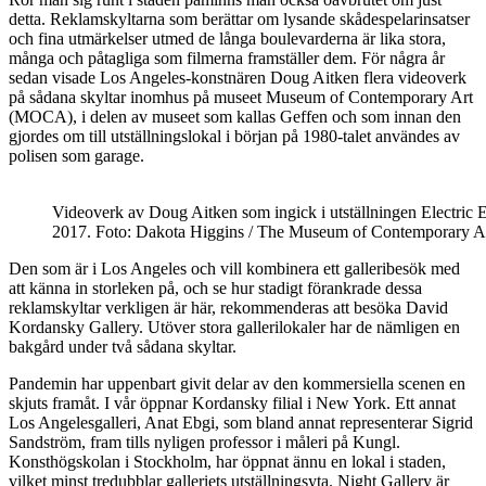
detta. Reklamskyltarna som berättar om lysande skådespelarinsatser
och fina utmärkelser utmed de långa boulevarderna är lika stora,
många och påtagliga som filmerna framställer dem. För några år
sedan visade Los Angeles-konstnären Doug Aitken flera videoverk
på sådana skyltar inomhus på museet Museum of Contemporary Art
(MOCA), i delen av museet som kallas Geffen och som innan den
gjordes om till utställningslokal i början på 1980-talet användes av
polisen som garage.
Videoverk av Doug Aitken som ingick i utställningen Electr
2017. Foto: Dakota Higgins / The Museum of Contemporary Ar
Den som är i Los Angeles och vill kombinera ett galleribesök med
att känna in storleken på, och se hur stadigt förankrade dessa
reklamskyltar verkligen är här, rekommenderas att besöka David
Kordansky Gallery. Utöver stora gallerilokaler har de nämligen en
bakgård under två sådana skyltar.
Pandemin har uppenbart givit delar av den kommersiella scenen en
skjuts framåt. I vår öppnar Kordansky filial i New York. Ett annat
Los Angelesgalleri, Anat Ebgi, som bland annat representerar Sigrid
Sandström, fram tills nyligen professor i måleri på Kungl.
Konsthögskolan i Stockholm, har öppnat ännu en lokal i staden,
vilket minst tredubblar galleriets utställningsyta. Night Gallery är