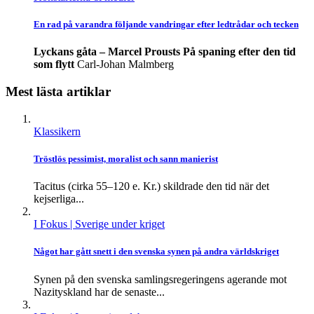
En rad på varandra följande vandringar efter ledtrådar och tecken
Lyckans gåta – Marcel Prousts På spaning efter den tid
som flytt
Carl-Johan Malmberg
Mest lästa artiklar
Klassikern
Tröstlös pessimist, moralist och sann manierist
Tacitus (cirka 55–120 e. Kr.) skildrade den tid när det
kejserliga...
I Fokus
| Sverige under kriget
Något har gått snett i den svenska synen på andra världskriget
Synen på den svenska samlingsregeringens agerande mot
Nazityskland har de senaste...