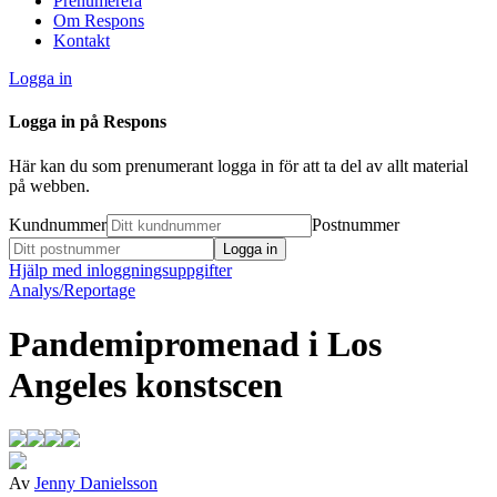
Prenumerera
Om Respons
Kontakt
Logga in
Logga in på Respons
Här kan du som prenumerant logga in för att ta del av allt material
på webben.
Kundnummer
Postnummer
Hjälp med inloggningsuppgifter
Analys/Reportage
Pandemipromenad i Los
Angeles konstscen
Av
Jenny Danielsson