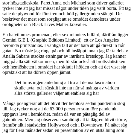
stor högstadieskola. Paret Anna och Michael som driver galleriet
tycker inte att jag har missat något under tiden jag varit borta. Ett tag
satte de plywood för fönstren och höll gallergrinden stängd. De
beskriver det mest som sorgligt att se området demoleras under
oroligheter och Black Lives Matter-kravaller.
En halvtimmes promenad, eller sex minuters bilfärd, därifrån ligger
Gemini G.E.L (Graphic Editions Limited), ett av Los Angeles
berömda printstudios. I vanliga fall är det bara att gå direkt in från
gatan. Nu måste jag ringa på och bli insläppt innan jag får ta del av
Analia Sabans utsökta etsningar av intrikata kretslopp. Jag känner
mig på alla sätt välkommen, men förstår också att brottsstatistiken
och hemlösheten i området har skjutit i höjden och att det visat sig
opraktiskt att ha dörren öppen jämnt.
Det finns ingen anledning att tro att denna fascination
skulle avta, och särskilt inte nu när så många av världen
allra största gallerier väljer att etablera sig här
Många poängterar att
det blivit fler hemlösa sedan pandemin slog
till. Jag tycker nog att de 63 000 personer som före pandemin
uppgavs leva i hemlöshet, redan då var en påtaglig del av
gatubilden. Men jag observerar samtidigt att tältlägren blivit större,
framför allt i stadsdelen Hollywood och i Downtown. På nätet såg
jag för flera månader sedan en presentation av en utställning som