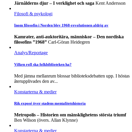
Järnålderns djur – I verklighet och saga
Kent Andersson
Filosofi & psykologi
Inom filosofin i Norden blev 1968-revolutionen aldrig av
Kamrater, anti-auktoritära, människor – Den nordiska
filosofins ”1968”
Carl-Göran Heidegren
Analys/Reportage
Vilken roll ska folkbiblioteken ha?
Med jämna mellanrum blossar biblioteksdebatten upp. I höstas
återupplivades den av...
Konstarterna & medier
Rik exposé över stadens mentalitets­historia
Metropolis – Historien om mänsklighetens största triumf
Ben Wilson (övers. Allan Klynne)
Konstarterna & medier