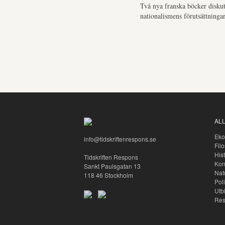
Två nya franska böcker diskut
nationalismens förutsättningar
AL
Eko
info@tidskriftenrespons.se
Filo
Hist
Tidskriften Respons
Kon
Sankt Paulsgatan 13
Nat
118 46 Stockholm
Pol
Utb
Res