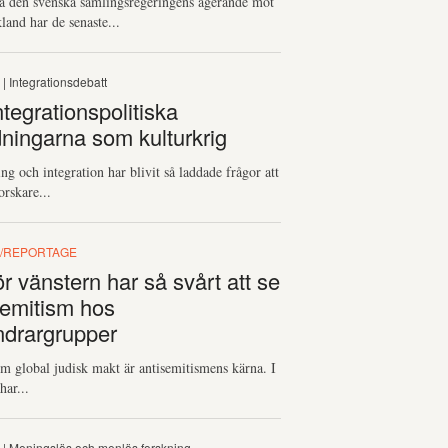
å den svenska samlingsregeringens agerande mot
land har de senaste...
S
| Integrationsdebatt
tegrationspolitiska
dningarna som kulturkrig
ng och integration har blivit så laddade frågor att
rskare...
/REPORTAGE
r vänstern har så svårt att se
semitism hos
ndrargrupper
 global judisk makt är antisemitismens kärna. I
har...
S
| Meningslös och menlös forskning