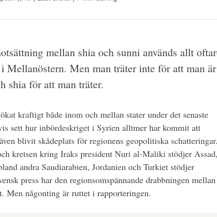
otsättning mellan shia och sunni används allt ofta
 i Mellanöstern. Men man träter inte för att man är
 shia för att man träter.
ökat kraftigt både inom och mellan stater under det senaste
vis sett hur inbördeskriget i Syrien alltmer har kommit att
 även blivit skådeplats för regionens geopolitiska schatteringar
och kretsen kring Iraks president Nuri al-Maliki stödjer Assad
and andra Saudiarabien, Jordanien och Turkiet stödjer
h svensk press har den regionsomspännande drabbningen mellan
. Men någonting är ruttet i rapporteringen.