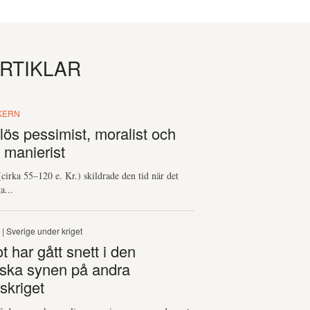
ARTIKLAR
KERN
tlös pessimist, moralist och
 manierist
(cirka 55–120 e. Kr.) skildrade den tid när det
a...
S
| Sverige under kriget
 har gått snett i den
ska synen på andra
skriget