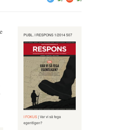
re
PUBL. I
RESPONS 1/2014 507
.
,
I FOKUS
| Var vi så fega
egentligen?