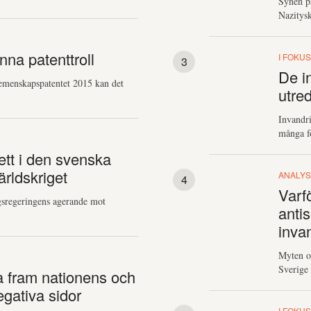
Synen p
Nazitysk
nna patenttroll
I FOKU
De in
emenskapspatentet 2015 kan det
utre
Invandri
många fo
ett i den svenska
rldskriget
ANALYS
Varfö
gsregeringens agerande mot
anti
inva
Myten om
Sverige 
ta fram nationens och
gativa sidor
I FOKU