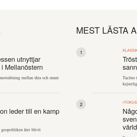
R
MEST LÄSTA 
KLASSI
essen utnyttjar
Trös
 i Mellanöstern
sann
 motsättning mellan shia och sunni
Tacitus 
kejserlig
I FOKU
on leder till en kamp
Något
sven
värld
r geopolitiken åter blivit