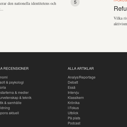
erar den nationella identitetens och
Refu
...
Vilka ri
aktivism
LA RECENSIONER
ALLA ARTIKLAR
nomi
Analys/Reportage
sofi & psykologi
Debatt
oria
Essä
starterna & medier
Intervju
urvetenskap & teknik
Klassikern
itik & samhälle
Krönika
ildning
I Fokus
pons aktuell
Utblick
På plats
Podcast