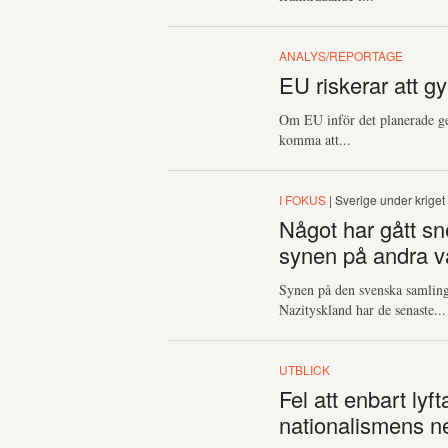
ANALYS/REPORTAGE
EU riskerar att gy
Om EU inför det planerade g
komma att...
I FOKUS
| Sverige under kriget
Något har gått sn
synen på andra vä
Synen på den svenska samlin
Nazityskland har de senaste...
UTBLICK
Fel att enbart lyf
nationalismens ne