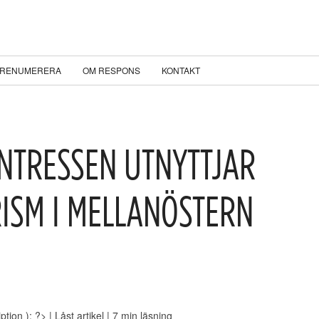
RENUMERERA
OM RESPONS
KONTAKT
INTRESSEN UTNYTTJAR
RISM I MELLANÖSTERN
ption ); ?>
| Låst artikel
| 7 min läsning