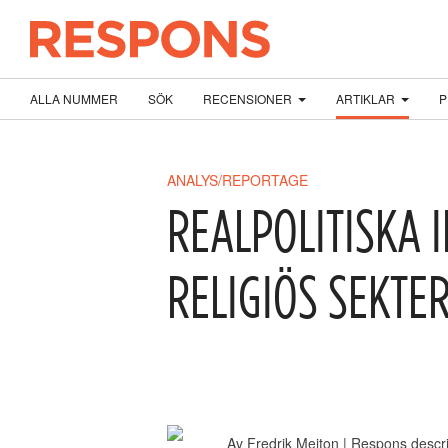
ALLA NUMMER
SÖK
RECENSIONER
ARTIKLAR
P
ANALYS/REPORTAGE
REALPOLITISKA 
RELIGIÖS SEKTE
Av
Fredrik Meiton
| Respons
descri