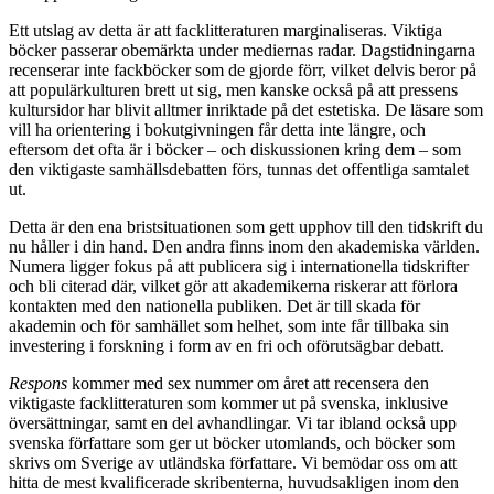
Ett utslag av detta är att facklitteraturen marginaliseras. Viktiga
böcker passerar obemärkta under mediernas radar. Dagstidningarna
recenserar inte fackböcker som de gjorde förr, vilket delvis beror på
att populärkulturen brett ut sig, men kanske också på att pressens
kultursidor har blivit alltmer inriktade på det estetiska. De läsare som
vill ha orientering i bokutgivningen får detta inte längre, och
eftersom det ofta är i böcker – och diskussionen kring dem – som
den viktigaste samhällsdebatten förs, tunnas det offentliga samtalet
ut.
Detta är den ena bristsituationen som gett upphov till den tidskrift du
nu håller i din hand. Den andra finns inom den akademiska världen.
Numera ligger fokus på att publicera sig i internationella tidskrifter
och bli citerad där, vilket gör att akademikerna riskerar att förlora
kontakten med den nationella publiken. Det är till skada för
akademin och för samhället som helhet, som inte får tillbaka sin
investering i forskning i form av en fri och oförutsägbar debatt.
Respons
kommer med
sex nummer om året att recensera den
viktigaste facklitteraturen som kommer ut på svenska, inklusive
översättningar, samt en del avhandlingar. Vi tar ibland också upp
svenska författare som ger ut böcker utomlands, och böcker som
skrivs om Sverige av utländska författare. Vi bemödar oss om att
hitta de mest kvalificerade skribenterna, huvudsakligen inom den