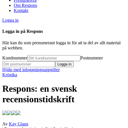
Prenumerera
Om Respons
Kontakt
Logga in
Logga in på Respons
Här kan du som prenumerant logga in för att ta del av allt material
på webben.
Kundnummer
Postnummer
Hjälp med inloggningsuppgifter
Krönika
Respons: en svensk
recensionstidskrift
Av
Kay Glans