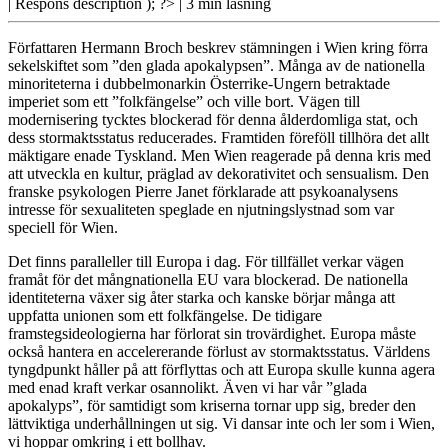
| Respons
description ); ?>
| 3 min läsning
Författaren Hermann Broch
beskrev stämningen i Wien kring förra
sekelskiftet som ”den glada apokalypsen”. Många av de nationella
minoriteterna i dubbelmonarkin Österrike-Ungern betraktade
imperiet som ett ”folkfängelse” och ville bort. Vägen till
modernisering tycktes blockerad för denna ålderdomliga stat, och
dess stormaktsstatus reducerades. Framtiden föreföll tillhöra det allt
mäktigare enade Tyskland. Men Wien reagerade på denna kris med
att utveckla en kultur, präglad av dekorativitet och sensualism. Den
franske psykologen Pierre Janet förklarade att psykoanalysens
intresse för sexualiteten speglade en njutningslystnad som var
speciell för Wien.
Det finns paralleller till Europa i dag. För tillfället verkar vägen
framåt för det mångnationella EU vara blockerad. De nationella
identiteterna växer sig åter starka och kanske börjar många att
uppfatta unionen som ett folkfängelse. De tidigare
framstegsideologierna har förlorat sin trovärdighet. Europa måste
också hantera en accelererande förlust av stormaktsstatus. Världens
tyngdpunkt håller på att förflyttas och att Europa skulle kunna agera
med enad kraft verkar osannolikt. Även vi har vår ”glada
apokalyps”, för samtidigt som kriserna tornar upp sig, breder den
lättviktiga underhållningen ut sig. Vi dansar inte och ler som i Wien,
vi hoppar omkring i ett bollhav.