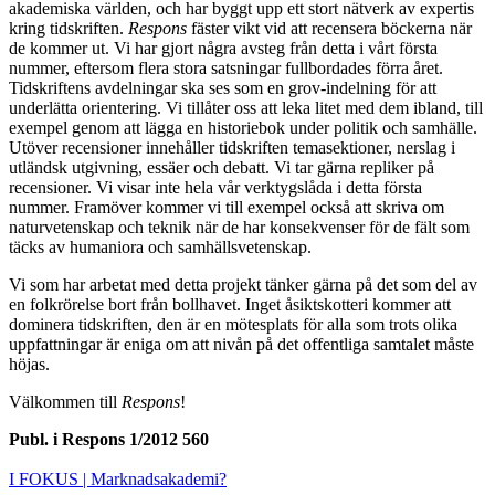
akademiska världen, och har byggt upp ett stort nätverk av expertis
kring tidskriften.
Respons
fäster vikt vid att recensera böckerna när
de kommer ut. Vi har gjort några avsteg från detta i vårt första
nummer, eftersom flera stora satsningar fullbordades förra året.
Tidskriftens avdelningar ska ses som en grov-indelning för att
underlätta orientering. Vi tillåter oss att leka litet med dem ibland, till
exempel genom att lägga en historiebok under politik och samhälle.
Utöver recensioner innehåller tidskriften temasektioner, nerslag i
utländsk utgivning, essäer och debatt. Vi tar gärna repliker på
recensioner. Vi visar inte hela vår verktygslåda i detta första
nummer. Framöver kommer vi till exempel också att skriva om
naturvetenskap och teknik när de har konsekvenser för de fält som
täcks av humaniora och samhällsvetenskap.
Vi som har arbetat med detta projekt tänker gärna på det som del av
en folkrörelse bort från bollhavet. Inget åsiktskotteri kommer att
dominera tidskriften, den är en mötesplats för alla som trots olika
uppfattningar är eniga om att nivån på det offentliga samtalet måste
höjas.
Välkommen till
Respons
!
Publ. i
Respons 1/2012 560
I FOKUS
| Marknadsakademi?