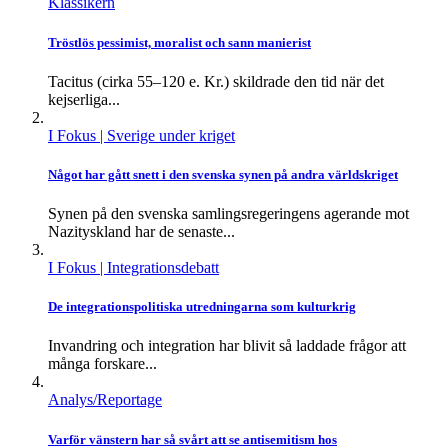
Klassikern
Tröstlös pessimist, moralist och sann manierist
Tacitus (cirka 55–120 e. Kr.) skildrade den tid när det
kejserliga...
I Fokus
| Sverige under kriget
Något har gått snett i den svenska synen på andra världskriget
Synen på den svenska samlingsregeringens agerande mot
Nazityskland har de senaste...
I Fokus
| Integrationsdebatt
De integrationspolitiska utredningarna som kulturkrig
Invandring och integration har blivit så laddade frågor att
många forskare...
Analys/Reportage
Varför vänstern har så svårt att se antisemitism hos