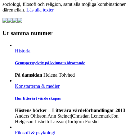
sociologi, filosofi och religion, samt alla möjliga kombinationer
däremellan.
Läs alla texter
Ur samma nummer
Historia
Genus­perspektiv på kvinnors idrottande
På damsidan
Helena Tolvhed
Konstarterna & medier
Hur litterärt värde skapas
Höstens böcker – Litterära värdeförhandlingar 2013
Anders Ohlsson|Ann Steiner|Christian Lenemark|Jon
Helgason|Lisbeth Larsson|Torbjörn Forslid
Filosofi & psykologi