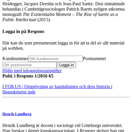
Heidegger, Jacques Derrida och Jean-Paul Sartre. Den sistnämnde
behandlas i Cambridgesociologen Patrick Baerts nyligen utkomna
monografi
The Existentialist Moment – The Rise of Sartre as a
Public Intellectual
(2015).
Logga in på Respons
Här kan du som prenumerant logga in för att ta del av allt material
på webben.
Kundnummer
Postnummer
Hjälp med inloggningsuppgifter
Publ. i
Respons 1/2016 65
I FOKUS
| Omprövning av kapitalismen och dess historia i
finanskrisens spår
Henrik Lundberg
Henrik Lundberg är docent i sociologi vid Göteborgs universitet.
Han forskar i ämnet kunskapssociologi. I
Respons
skriver han om