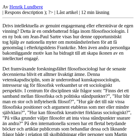
Av
Henrik Lundberg
| Respons
description ); ?>
| Låst artikel
| 12 min läsning
Drivs intellektuella av genuint engagemang eller eftersträvar de egen
vinning? Detta är en omdebatterad fråga inom filosofisociologin. I
en ny bok om Jean-Paul Sartre visas hur denne opportunistiskt
tog hjälp av nationella myter om motståndsrörelsen för att få
genomslag i efterkrigstidens Frankrike. Men även andra personliga
bakomliggande motiv kan ha bidragit till att skapa ikonen av en
intellectuel engagé.
Det framväxande forskningsfältet
filosofisociologi har de senaste
decennierna blivit ett alltmer livaktigt ämne. Denna
vetenskapsdisciplin, som är underordnad kunskapssociologin,
intresserar sig för filosofisk verksamhet ur ett sociologiskt
perspektiv. I centrum för disciplinen står frågor som: ”Finns det ett
samband mellan filosofiska och politiska ståndpunkter?”, ”Hur blir
man en stor och inflytelserik filosof?”, ”Hur går det till när vissa
filosofiska positioner och argument etableras som mer eller mindre
självklara?”, ”Hur kan filosofisk kreativitet förklaras sociologiskt?”,
”På vilka grunder väljer filosofer att inta vissa ståndpunkter snarare
än andra?” På den internationella scenen har ett flertal betydande
böcker och artiklar publicerats som behandlar dessa och liknande
frågor både i relation till skolbildningar eller personer som Martin