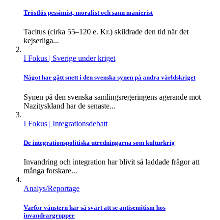
Tröstlös pessimist, moralist och sann manierist
Tacitus (cirka 55–120 e. Kr.) skildrade den tid när det
kejserliga...
I Fokus
| Sverige under kriget
Något har gått snett i den svenska synen på andra världskriget
Synen på den svenska samlingsregeringens agerande mot
Nazityskland har de senaste...
I Fokus
| Integrationsdebatt
De integrationspolitiska utredningarna som kulturkrig
Invandring och integration har blivit så laddade frågor att
många forskare...
Analys/Reportage
Varför vänstern har så svårt att se antisemitism hos
invandrargrupper