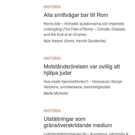
HISTORIA
Alla smittvägar bar till Rom
Roms öde – Klimatet, sjukdomarna och imperiets
undergång (The Fate of Rome – Climate, Disease,
and the End of an Empire)
Kyle Harper (övers. Henrik Gundenäs)
HISTORIA
Motståndsrörelsen var ovillig att
hjälpa judar
Hva visste hjemmefronten? – Holocaust i Norge:
Varslene, unnvikelsene, hemmeligholdet
Marte Michelet
HISTORIA
Utställningar som
gränsöverskridande medium
I världsutställningarnas tid – Kungahus, näringsliv &