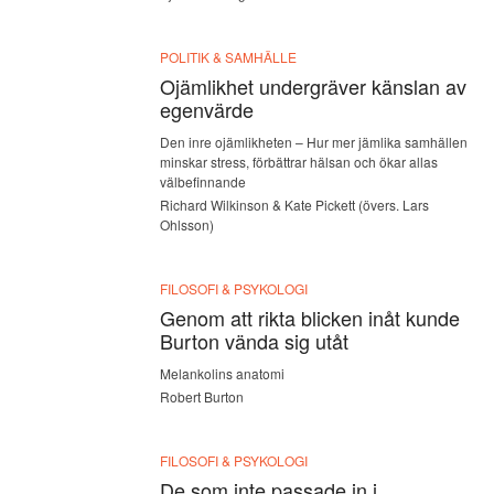
POLITIK & SAMHÄLLE
Ojämlikhet undergräver känslan av
egenvärde
Den inre ojämlikheten – Hur mer jämlika samhällen
minskar stress, förbättrar hälsan och ökar allas
välbefinnande
Richard Wilkinson & Kate Pickett (övers. Lars
Ohlsson)
FILOSOFI & PSYKOLOGI
Genom att rikta blicken inåt kunde
Burton vända sig utåt
Melankolins anatomi
Robert Burton
FILOSOFI & PSYKOLOGI
De som inte passade in i