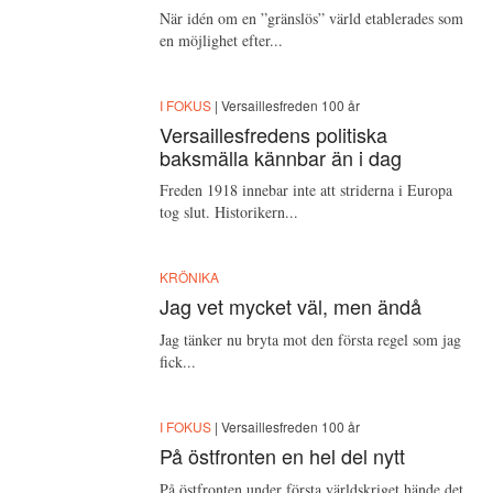
När idén om en ”gränslös” värld etablerades som
en möjlighet efter...
I FOKUS
| Versaillesfreden 100 år
Versaillesfredens politiska
baksmälla kännbar än i dag
Freden 1918 innebar inte att striderna i Europa
tog slut. Historikern...
KRÖNIKA
Jag vet mycket väl, men ändå
Jag tänker nu bryta mot den första regel som jag
fick...
I FOKUS
| Versaillesfreden 100 år
På östfronten en hel del nytt
På östfronten under första världskriget hände det