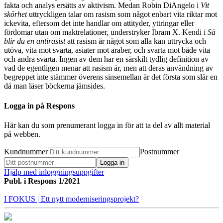
fakta och analys ersätts av aktivism. Medan Robin DiAngelo i
Vit
skörhet
uttryckligen talar om rasism som något enbart vita riktar mot
ickevita, eftersom det inte handlar om attityder, yttringar eller
fördomar utan om maktrelationer, understryker Ibram X. Kendi i
Så
blir du en antirasist
att rasism är något som alla kan uttrycka och
utöva, vita mot svarta, asiater mot araber, och svarta mot både vita
och andra svarta. Ingen av dem har en särskilt tydlig definition av
vad de egentligen menar att rasism är, men att deras användning av
begreppet inte stämmer överens sinsemellan är det första som slår en
då man läser böckerna jämsides.
Logga in på Respons
Här kan du som prenumerant logga in för att ta del av allt material
på webben.
Kundnummer
Postnummer
Hjälp med inloggningsuppgifter
Publ. i
Respons 1/2021
I FOKUS
| Ett nytt moderniseringsprojekt?