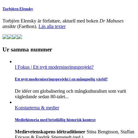
Torbjörn Elensky
Torbjörn Elensky är författare, aktuell med boken
Dr Mabuses
ansikte
(Faethon).
Läs alla texter
Ur samma nummer
I Fokus
| Ett nytt moderniseringsprojekt?
Ett nytt moderniseringsprojekt i en mångpolig värld?
De idéer om globalisering och mångkulturalism som varit
vägledande sedan 80-talet...
Konstarterna & medier
Mediehistoria med bristfällig historisk kontext
Medievetenskapens idétraditioner
Stina Bengtsson, Staffan
Ericson & Fredrik Stiernstedt (red.)