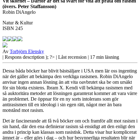
Vit skörhet – Därför är det så svårt för vita att prata om rasism
(övers. Peter Staffansson)
Robin DiAngelo
Natur & Kultur
ISBN 245
Av
Torbjörn Elensky
| Respons
description ); ?>
| Låst recension
| 17 min läsning
Dessa båda böcker har blivit bästsäljare i USA men lär oss ingenting
när det gäller att bekämpa den verkliga rasismen. Robin DiAngelo
anvisar ingen annan lösning än att vita oavbrutet ska be om ursäkt
för sin blotta existens. Ibram X. Kendi vill bekämpa rasismen med
så auktoritära metoder att lösningen garanterat kommer att vara värre
än problemet. De öppnar för en ny sorts intolerans som gör
antirasismen till en ideologi i sin egen rätt, något mer än bara
motstånd mot rasism.
Det är fascinerande
att få två böcker om och framför allt mot rasism i
sin hand, där den ena definierar rasism så ensidigt att den enligt den
andra i princip kan klassas som rasistisk. Detta visar hur komplicerat
ämnet är – eller görs i dag – och hur besynnerliga resultaten blir när