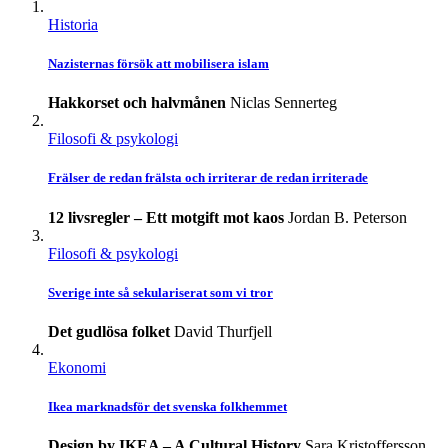
Historia
Nazisternas försök att mobilisera islam
Hakkorset och halvmånen
Niclas Sennerteg
Filosofi & psykologi
Frälser de redan frälsta och irriterar de redan irriterade
12 livsregler – Ett motgift mot kaos
Jordan B. Peterson
Filosofi & psykologi
Sverige inte så sekulariserat som vi tror
Det gudlösa folket
David Thurfjell
Ekonomi
Ikea marknadsför det svenska folkhemmet
Design by IKEA – A Cultural History
Sara Kristoffersson