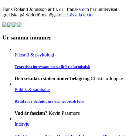
Hans-Roland Johnsson är fil. dr i franska och har undervisat i
grekiska på Södertörns högskola.
Läs alla texter
Ur samma nummer
Filosofi & psykologi
Teoretiskt intressant men alltför alarmistisk
Den sekulära staten under belägring
Christian Joppke
Politik & samhälle
Rädsla för definitioner och teoretisk fobi
Vad är fascism?
Kevin Passmore
Intervju