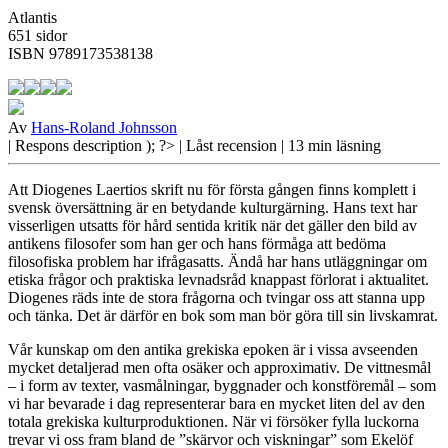
Atlantis
651 sidor
ISBN 9789173538138
Av
Hans-Roland Johnsson
| Respons
description ); ?>
| Låst recension
| 13 min läsning
Att Diogenes Laertios skrift nu för första gången finns komplett i
svensk översättning är en betydande kulturgärning. Hans text har
visserligen utsatts för hård sentida kritik när det gäller den bild av
antikens filosofer som han ger och hans förmåga att bedöma
filosofiska problem har ifrågasatts. Ändå har hans utläggningar om
etiska frågor och praktiska levnadsråd knappast förlorat i aktualitet.
Diogenes räds inte de stora frågorna och tvingar oss att stanna upp
och tänka. Det är därför en bok som man bör göra till sin livskamrat.
Vår kunskap om
den antika grekiska epoken är i vissa avseenden
mycket detaljerad men ofta osäker och approximativ. De vittnesmål
– i form av texter, vasmålningar, byggnader och konstföremål – som
vi har bevarade i dag representerar bara en mycket liten del av den
totala grekiska kulturproduktionen. När vi försöker fylla luckorna
trevar vi oss fram bland de ”skärvor och viskningar” som Ekelöf