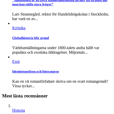
”Ambitionen är att göra Handelshögskolan än mer till en plats där
man kan ställa stora frågor”
Lars Strannegård, rektor för Handelshögskolan i Stockholm,
har varit en av...
Krönika
Globalhistoria blir grund
Världsutställningarna under 1800-talets andra hälft var
populära och exotiska tilldragelser. Miljontals...
Essä
Identitetspolisen och litteraturen
Kan en vit romanförfattare skriva om en svart romangestalt?
Vissa tycker...
Mest lästa recensioner
Historia