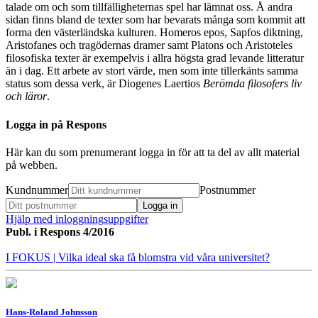
talade om och som tillfälligheternas spel har lämnat oss. Å andra
sidan finns bland de texter som har bevarats många som kommit att
forma den västerländska kulturen. Homeros epos, Sapfos diktning,
Aristofanes och tragödernas dramer samt Platons och Aristoteles
filosofiska texter är exempelvis i allra högsta grad levande litteratur
än i dag. Ett arbete av stort värde, men som inte tillerkänts samma
status som dessa verk, är Diogenes Laertios
Berömda filosofers liv
och läror
.
Logga in på Respons
Här kan du som prenumerant logga in för att ta del av allt material
på webben.
Kundnummer
Postnummer
Hjälp med inloggningsuppgifter
Publ. i
Respons 4/2016
I FOKUS
| Vilka ideal ska få blomstra vid våra universitet?
Hans-Roland Johnsson