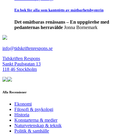
En bok för alla som kantstötts av mätbarhetshysterin
Det omätbaras renässans – En uppgörelse med
pedanternas herravälde
Jonna Bornemark
info@tidskriftenrespons.se
Tidskriften Respons
Sankt Paulsgatan 13
118 46 Stockholm
Alla Recensioner
Ekonomi
Filosofi & psykologi
Historia
Konstarterna & medier
Naturvetenskap & teknik
Politik & samhälle