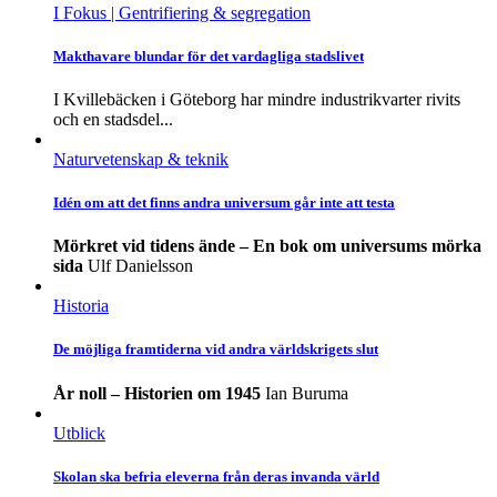
I Fokus
| Gentrifiering & segregation
Makthavare blundar för det vardagliga stadslivet
I Kvillebäcken i Göteborg har mindre industrikvarter rivits
och en stadsdel...
Naturvetenskap & teknik
Idén om att det finns andra universum går inte att testa
Mörkret vid tidens ände – En bok om universums mörka
sida
Ulf Danielsson
Historia
De möjliga framtiderna vid andra världskrigets slut
År noll – Historien om 1945
Ian Buruma
Utblick
Skolan ska befria eleverna från deras invanda värld