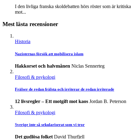
I den livliga franska skoldebatten hörs röster som är kritiska
mot...
Mest lästa recensioner
Historia
Nazisternas försök att mobilisera islam
Hakkorset och halvmånen
Niclas Sennerteg
Filosofi & psykologi
Frälser de redan frälsta och irriterar de redan irriterade
12 livsregler – Ett motgift mot kaos
Jordan B. Peterson
Filosofi & psykologi
Sverige inte så sekulariserat som vi tror
Det gudlösa folket
David Thurfjell