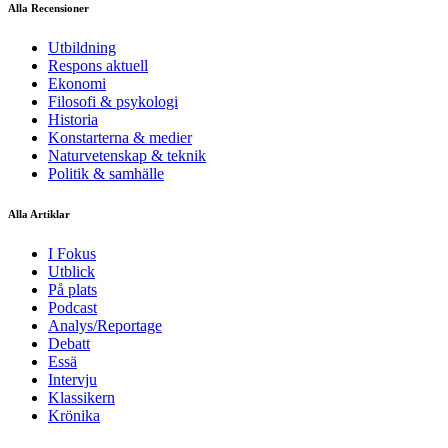
Alla Recensioner
Utbildning
Respons aktuell
Ekonomi
Filosofi & psykologi
Historia
Konstarterna & medier
Naturvetenskap & teknik
Politik & samhälle
Alla Artiklar
I Fokus
Utblick
På plats
Podcast
Analys/Reportage
Debatt
Essä
Intervju
Klassikern
Krönika