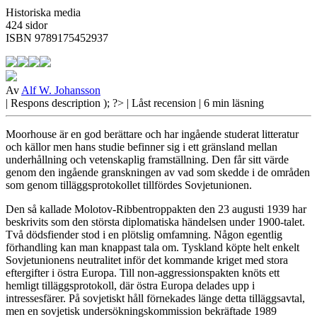
Historiska media
424 sidor
ISBN 9789175452937
Av
Alf W. Johansson
| Respons
description ); ?>
| Låst recension
| 6 min läsning
Moorhouse är en god berättare och har ingående studerat litteratur
och källor men hans studie befinner sig i ett gränsland mellan
underhållning och vetenskaplig framställning. Den får sitt värde
genom den ingående granskningen av vad som skedde i de områden
som genom tilläggsprotokollet tillfördes Sovjetunionen.
Den så kallade
Molotov-Ribbentroppakten den 23 augusti 1939 har
beskrivits som den största diplomatiska händelsen under 1900-talet.
Två dödsfiender stod i en plötslig omfamning. Någon egentlig
förhandling kan man knappast tala om. Tyskland köpte helt enkelt
Sovjetunionens neutralitet inför det kommande kriget med stora
eftergifter i östra Europa. Till non-aggressionspakten knöts ett
hemligt tilläggsprotokoll, där östra Europa delades upp i
intressesfärer. På sovjetiskt håll förnekades länge detta tilläggsavtal,
men en sovjetisk undersökningskommission bekräftade 1989