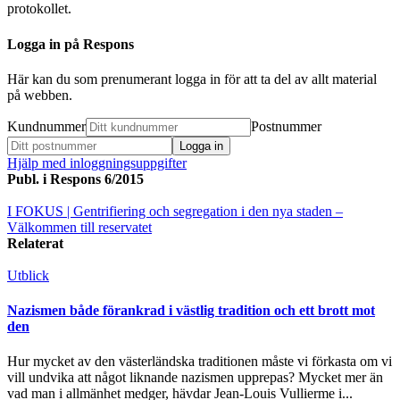
protokollet.
Logga in på Respons
Här kan du som prenumerant logga in för att ta del av allt material
på webben.
Kundnummer
Postnummer
Hjälp med inloggningsuppgifter
Publ. i
Respons 6/2015
I FOKUS
| Gentrifiering och segregation i den nya staden –
Välkommen till reservatet
Relaterat
Utblick
Nazismen både förankrad i västlig tradition och ett brott mot
den
Hur mycket av den västerländska traditionen måste vi förkasta om vi
vill undvika att något liknande nazismen upprepas? Mycket mer än
vad man i allmänhet medger, hävdar Jean-Louis Vullierme i...