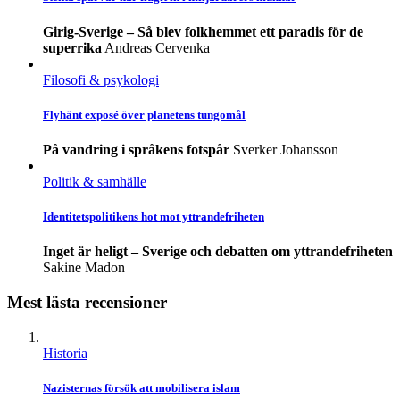
Girig-Sverige – Så blev folkhemmet ett paradis för de
superrika
Andreas Cervenka
Filosofi & psykologi
Flyhänt exposé över planetens tungomål
På vandring i språkens fotspår
Sverker Johansson
Politik & samhälle
Identitetspolitikens hot mot yttrandefriheten
Inget är heligt – Sverige och debatten om yttrandefriheten
Sakine Madon
Mest lästa recensioner
Historia
Nazisternas försök att mobilisera islam