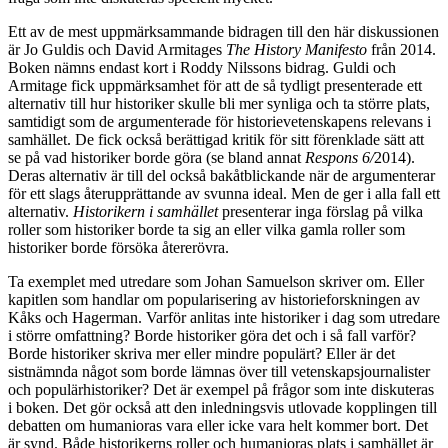
Ett av de mest uppmärksammande bidragen till den här diskussionen
är Jo Guldis och David Armitages
The History Manifesto
från 2014.
Boken nämns endast kort i Roddy Nilssons bidrag. Guldi och
Armitage fick uppmärksamhet för att de så tydligt presenterade ett
alternativ till hur historiker skulle bli mer synliga och ta större plats,
samtidigt som de argumenterade för historievetenskapens relevans i
samhället. De fick också berättigad kritik för sitt förenklade sätt att
se på vad historiker borde göra (se bland annat
Respons 6/
2014).
Deras alternativ är till del också bakåtblickande när de argumenterar
för ett slags återupprättande av svunna ideal. Men de ger i alla fall ett
alternativ.
Historikern i samhället
presenterar inga förslag på vilka
roller som historiker borde ta sig an eller vilka gamla roller som
historiker borde försöka återerövra.
Ta exemplet med utredare som Johan Samuelson skriver om. Eller
kapitlen som handlar om popularisering av historieforskningen av
Kåks och Hagerman. Varför anlitas inte historiker i dag som utredare
i större omfattning? Borde historiker göra det och i så fall varför?
Borde historiker skriva mer eller mindre populärt? Eller är det
sistnämnda något som borde lämnas över till vetenskapsjournalister
och populärhistoriker? Det är exempel på frågor som inte diskuteras
i boken. Det gör också att den inledningsvis utlovade kopplingen till
debatten om humanioras vara eller icke vara helt kommer bort. Det
är synd. Både historikerns roller och humanioras plats i samhället är