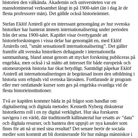
historien den välkända. Akademin och universiteten var en
mansdominerad verksamhet långt in på 1900-talet (än i dag är de
flesta professorer män). Det gällde också historieämnet.
Stefan Eklöf Amirell gör en intressant genomgång av hur svenska
historiker har hanterat ämnets internationalisering under perioden
från det sena 1900-talet. Kapitlet visar övertygande att
historieforskningen i vissa delar har genomgått en, med Eklöf
Amirells ord, ”smått sensationell internationalisering”. Det gäller
framför allt svenska historikers deltagande i internationella
sammanhang, bland annat genom att mycket forskning publiceras på
engelska, men också i så måtto att intresset för både europeisk och
utomeuropeisk historia har ökat betydligt. Samtidigt påpekar Eklöf
Amirell att internationaliseringen är begränsad inom den utbildning i
historia som erbjuds vid svenska lärosäten. Fortfarande är program
eller mer omfattande kurser som ges på engelska ovanliga vid de
flesta historieinstitutioner.
Två av kapitlen
kommer båda in på frågor som handlar om
digitalisering och digitala metoder. Kenneth Nyberg diskuterar
historikerns roll i en ny digital verklighet. Hur ska forskaren
navigera i en värld, där traditionellt källmaterial har ersatts av ”data”
och digitala resurser, och hantera den uppsjö av nya kanaler som
finns för att nå ut med sina resultat? Det senare berör de sociala
medier som kommit att bli dominerande för hur många människor i