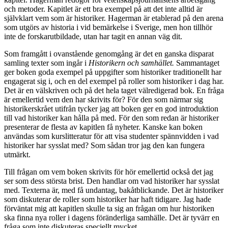
och metoder. Kapitlet är ett bra exempel på att det inte alltid är
självklart vem som är historiker. Hagerman är etablerad på den arena
som utgörs av historia i vid bemärkelse i Sverige, men hon tillhör
inte de forskarutbildade, utan har tagit en annan väg dit.
Som framgått i ovanstående genomgång är det en ganska disparat
samling texter som ingår i
Historikern och samhället.
Sammantaget
ger boken goda exempel på uppgifter som historiker traditionellt har
engagerat sig i, och en del exempel på roller som historiker i dag har.
Det är en välskriven och på det hela taget välredigerad bok. En fråga
är emellertid vem den har skrivits för? För den som närmar sig
historikerskrået utifrån tycker jag att boken ger en god introduktion
till vad historiker kan hålla på med. För den som redan är historiker
presenterar de flesta av kapitlen få nyheter. Kanske kan boken
användas som kurslitteratur för att visa studenter spännvidden i vad
historiker har sysslat med? Som sådan tror jag den kan fungera
utmärkt.
Till frågan om vem boken skrivits för hör emellertid också det jag
ser som dess största brist. Den handlar om vad historiker har sysslat
med. Texterna är, med få undantag, bakåtblickande. Det är historiker
som diskuterar de roller som historiker har haft tidigare. Jag hade
förväntat mig att kapitlen skulle ta sig an frågan om hur historiken
ska finna nya roller i dagens föränderliga samhälle. Det är tyvärr en
fråga som inte diskuteras speciellt mycket.