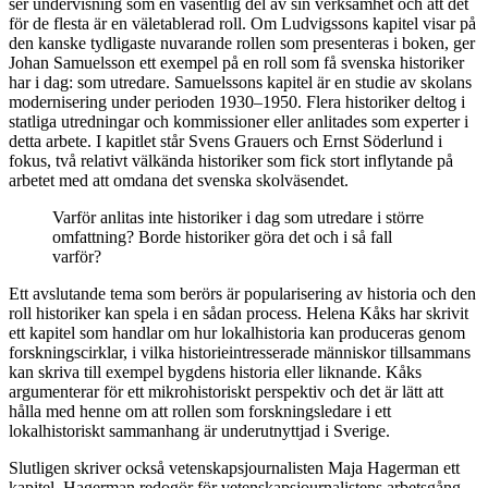
ser undervisning som en väsentlig del av sin verksamhet och att det
för de flesta är en väletablerad roll. Om Ludvigssons kapitel visar på
den kanske tydligaste nuvarande rollen som presenteras i boken, ger
Johan Samuelsson ett exempel på en roll som få svenska historiker
har i dag: som utredare. Samuelssons kapitel är en studie av skolans
modernisering under perioden 1930–1950. Flera historiker deltog i
statliga utredningar och kommissioner eller anlitades som experter i
detta arbete. I kapitlet står Svens Grauers och Ernst Söderlund i
fokus, två relativt välkända historiker som fick stort inflytande på
arbetet med att omdana det svenska skolväsendet.
Varför anlitas inte historiker i dag som utredare i större
omfattning? Borde historiker göra det och i så fall
varför?
Ett avslutande tema
som berörs är popularisering av historia och den
roll historiker kan spela i en sådan process. Helena Kåks har skrivit
ett kapitel som handlar om hur lokalhistoria kan produceras genom
forskningscirklar, i vilka historieintresserade människor tillsammans
kan skriva till exempel bygdens historia eller liknande. Kåks
argumenterar för ett mikrohistoriskt perspektiv och det är lätt att
hålla med henne om att rollen som forskningsledare i ett
lokalhistoriskt sammanhang är underutnyttjad i Sverige.
Slutligen skriver också vetenskapsjournalisten Maja Hagerman ett
kapitel. Hagerman redogör för vetenskapsjournalistens arbetsgång