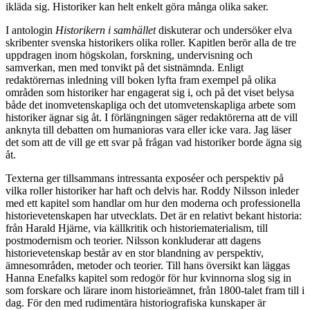
ikläda sig. Historiker kan helt enkelt göra många olika saker.
I antologin
Historikern i samhället
diskuterar och undersöker elva
skribenter svenska historikers olika roller. Kapitlen berör alla de tre
uppdragen inom högskolan, forskning, undervisning och
samverkan, men med tonvikt på det sistnämnda. Enligt
redaktörernas inledning vill boken lyfta fram exempel på olika
områden som historiker har engagerat sig i, och på det viset belysa
både det inomvetenskapliga och det utomvetenskapliga arbete som
historiker ägnar sig åt. I förlängningen säger redaktörerna att de vill
anknyta till debatten om humanioras vara eller icke vara. Jag läser
det som att de vill ge ett svar på frågan vad historiker borde ägna sig
åt.
Texterna ger tillsammans intressanta exposéer och perspektiv på
vilka roller historiker har haft och delvis har. Roddy Nilsson inleder
med ett kapitel som handlar om hur den moderna och professionella
historievetenskapen har utvecklats. Det är en relativt bekant historia:
från Harald Hjärne, via källkritik och historiematerialism, till
postmodernism och teorier. Nilsson konkluderar att dagens
historievetenskap består av en stor blandning av perspektiv,
ämnesområden, metoder och teorier. Till hans översikt kan läggas
Hanna Enefalks kapitel som redogör för hur kvinnorna slog sig in
som forskare och lärare inom historieämnet, från 1800-talet fram till i
dag. För den med rudimentära historiografiska kunskaper är