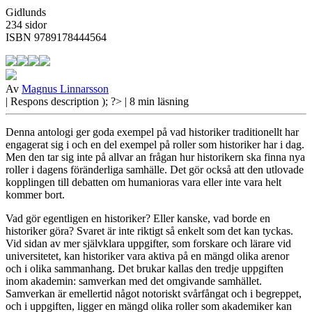
Gidlunds
234 sidor
ISBN 9789178444564
Av
Magnus Linnarsson
| Respons
description ); ?>
| 8 min läsning
Denna antologi ger goda exempel på vad historiker traditionellt har
engagerat sig i och en del exempel på roller som historiker har i dag.
Men den tar sig inte på allvar an frågan hur historikern ska finna nya
roller i dagens föränderliga samhälle. Det gör också att den utlovade
kopplingen till debatten om humanioras vara eller inte vara helt
kommer bort.
Vad gör egentligen
en historiker? Eller kanske, vad borde en
historiker göra? Svaret är inte riktigt så enkelt som det kan tyckas.
Vid sidan av mer självklara uppgifter, som forskare och lärare vid
universitetet, kan historiker vara aktiva på en mängd olika arenor
och i olika sammanhang. Det brukar kallas den tredje uppgiften
inom akademin: samverkan med det omgivande samhället.
Samverkan är emellertid något notoriskt svårfångat och i begreppet,
och i uppgiften, ligger en mängd olika roller som akademiker kan