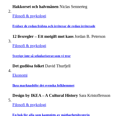
Hakkorset och halvmånen
Niclas Sennerteg
Filosofi & psykologi
Frälser de redan frälsta och irriterar de redan irriterade
12 livsregler – Ett motgift mot kaos
Jordan B. Peterson
Filosofi & psykologi
Sverige inte så sekulariserat som vi tror
Det gudlösa folket
David Thurfjell
Ekonomi
Ikea marknadsför det svenska folkhemmet
Design by IKEA – A Cultural History
Sara Kristoffersson
Filosofi & psykologi
En bok för alla som kantstötts av mätbarhetshysterin