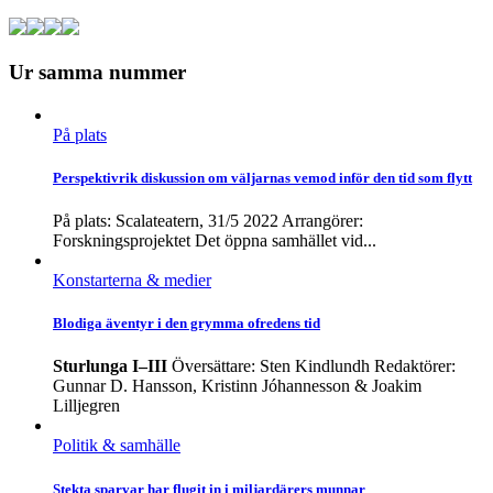
Ur samma nummer
På plats
Perspektivrik diskussion om väljarnas vemod inför den tid som flytt
På plats: Scalateatern, 31/5 2022 Arrangörer:
Forskningsprojektet Det öppna samhället vid...
Konstarterna & medier
Blodiga äventyr i den grymma ofredens tid
Sturlunga I–III
Översättare: Sten Kindlundh Redaktörer:
Gunnar D. Hansson, Kristinn Jóhannesson & Joakim
Lilljegren
Politik & samhälle
Stekta sparvar har flugit in i miljardärers munnar