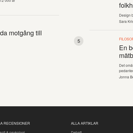
12 000 år
folk
Design b
Sara Kri
da motgång till
FILOSOF
En b
mätb
Det omä
pedante
Jonna B
LA RECENSIONER
ALLA ARTIKLAR
sofi & psykologi
Debatt