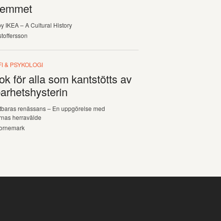
hemmet
y IKEA – A Cultural History
stoffersson
I & PSYKOLOGI
ok för alla som kantstötts av
arhetshysterin
tbaras renässans – En uppgörelse med
rnas herravälde
ornemark