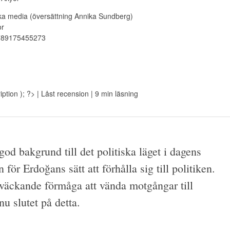
ska media (översättning Annika Sundberg)
or
789175455273
iption ); ?>
| Låst recension
| 9 min läsning
od bakgrund till det politiska läget i dagens
 för Erdoğans sätt att förhålla sig till politiken.
sväckande förmåga att vända motgångar till
u slutet på detta.