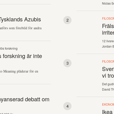
Niclas S
r Tysklands Azubis
FILOSOF
Fräls
anförs som förebild för andra
irrit
12 livsre
Jordan B
lös forskning
 forskning är inte
FILOSOF
Sver
 to Meaning pläderar för en
vi tro
Det gudl
David Th
 nyanserad debatt om
EKONO
Ikea