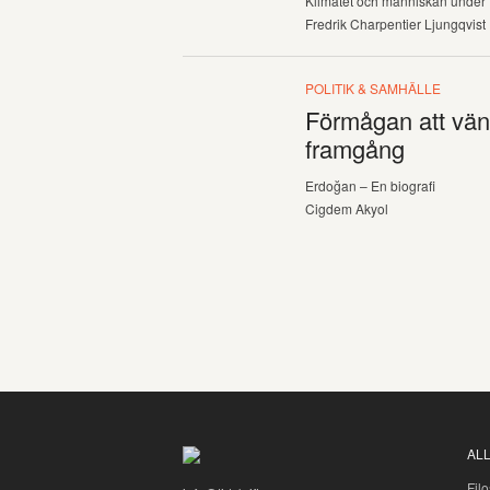
Klimatet och människan under 
Fredrik Charpentier Ljungqvist
POLITIK & SAMHÄLLE
Förmågan att vän
framgång
Erdoğan – En biografi
Cigdem Akyol
AL
Filo