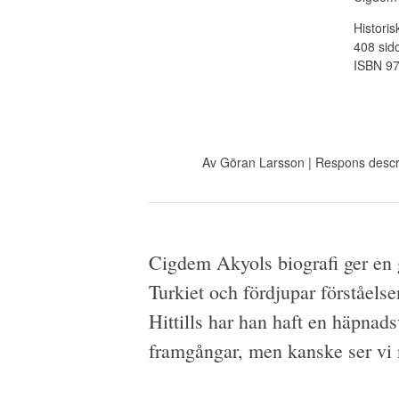
Histori
408 sid
ISBN 9
Av
Göran Larsson
| Respons
descr
Cigdem Akyols biografi ger en g
Turkiet och fördjupar förståelsen
Hittills har han haft en häpnad
framgångar, men kanske ser vi n