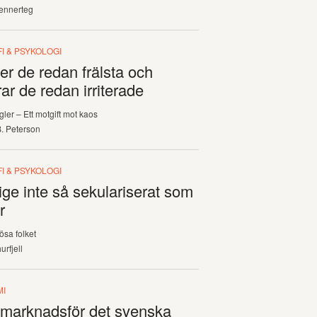
ennerteg
I & PSYKOLOGI
er de redan frälsta och
erar de redan irriterade
gler – Ett motgift mot kaos
. Peterson
I & PSYKOLOGI
ige inte så sekulariserat som
r
ösa folket
urfjell
MI
 marknadsför det svenska