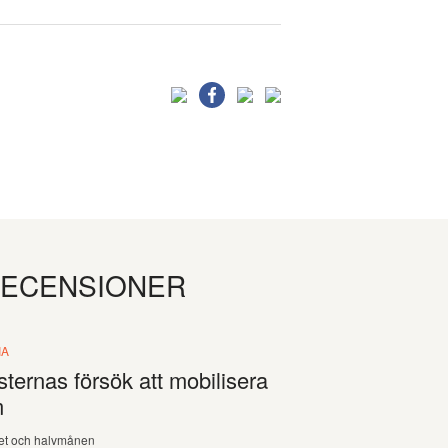
RECENSIONER
IA
sternas försök att mobilisera
m
et och halvmånen