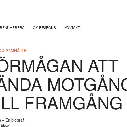
RENUMERERA
OM RESPONS
KONTAKT
K & SAMHÄLLE
ÖRMÅGAN ATT
ÄNDA MOTGÅN
ILL FRAMGÅNG
 – En biografi
Akyol