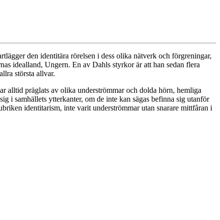
lägger den identitära rörelsen i dess olika nätverk och förgreningar,
ernas idealland, Ungern. En av Dahls styrkor är att han sedan flera
lra största allvar.
har alltid präglats av olika underströmmar och dolda hörn, hemliga
sig i samhällets ytterkanter, om de inte kan sägas befinna sig utanför
ubriken identitarism, inte varit underströmmar utan snarare mittfåran i