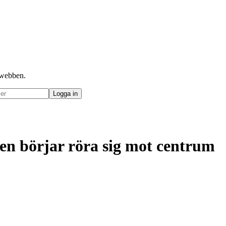
å webben.
len börjar röra sig mot centrum