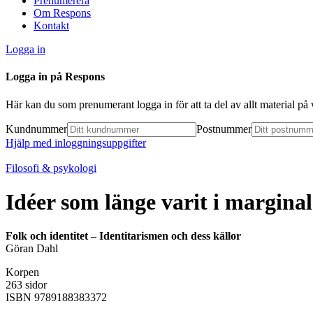
Prenumerera
Om Respons
Kontakt
Logga in
Logga in på Respons
Här kan du som prenumerant logga in för att ta del av allt material p
Kundnummer
Postnummer
Hjälp med inloggningsuppgifter
Filosofi & psykologi
Idéer som länge varit i margina
Folk och identitet – Identitarismen och dess källor
Göran Dahl
Korpen
263 sidor
ISBN 9789188383372