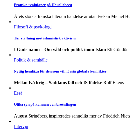
Franska reaktioner på Houellebecq
Årets största franska litterära händelse är utan tvekan Michel H
Filosofi & psykologi
Tar ställning mot islamistisk aktivism
I Guds namn – Om våld och politik inom Islam
Eli Göndör
Politik & samhälle
Nyttig hemläxa för den som vill förstå globala konflikter
Mellan två krig – Saddams fall och IS födelse
Rolf Ekéus
Essä
Olika syn på kvinnan och brottslingen
August Strindberg inspirerades sannolikt mer av Friedrich Nietzs
Intervju