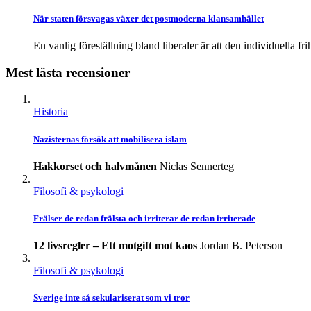
När staten försvagas växer det postmoderna klansamhället
En vanlig föreställning bland liberaler är att den individuella fri
Mest lästa recensioner
Historia
Nazisternas försök att mobilisera islam
Hakkorset och halvmånen
Niclas Sennerteg
Filosofi & psykologi
Frälser de redan frälsta och irriterar de redan irriterade
12 livsregler – Ett motgift mot kaos
Jordan B. Peterson
Filosofi & psykologi
Sverige inte så sekulariserat som vi tror