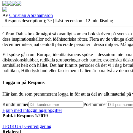
Av
Christian Abrahamsson
| Respons
description ); ?>
| Låst recension
| 12 min läsning
Göran Dahls bok är något så ovanligt som en bok skriven på svenska som
dess inspirationskällor och idéhistoriska rötter. Flera av de viktiga ak
decennier intervjuat centralt placerade personer i dessa miljöer. Många 
Ett spöke går
runt Europa, identitarismens spöke – dessutom inte bara 
diskussionsklubbar, radikala grupperingar och partier, esoteriska tidsk
samhället helt och hållet. Det har funnits perioder då det vi i dag bet
politiken, Hitlertyskland eller fascismen i Italien är bara två av de m
Logga in på Respons
Här kan du som prenumerant logga in för att ta del av allt material p
Kundnummer
Postnummer
Hjälp med inloggningsuppgifter
Publ. i
Respons 1/2019
I FOKUS
| Genredigering
Relaterat