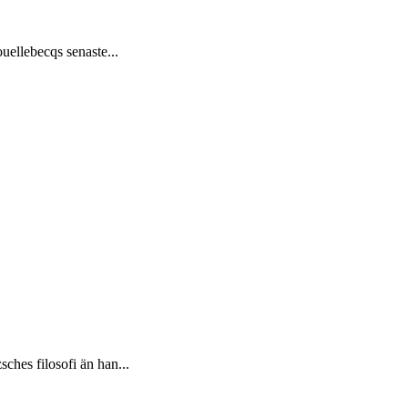
ouellebecqs senaste...
ches filosofi än han...