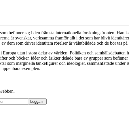
 befinner sig i den främsta internationella forskningsfronten. Han kart
törerna är svenskar, verksamma framför allt i det som har blivit identitär
av dem som driver identitära rörelser är välutbildade och de bör tas på al
i Europa utan i stora delar av världen. Politiken och samhällsdebatten 
rifter och böcker, idéer och åsikter delade bara av grupper som befinner 
raktar som marginella tankefigurer och ideologier, sammanfattade under r
est uppenbara exemplen.
å webben.