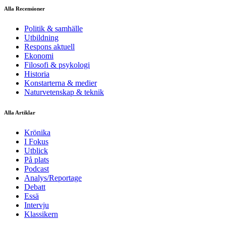
Alla Recensioner
Politik & samhälle
Utbildning
Respons aktuell
Ekonomi
Filosofi & psykologi
Historia
Konstarterna & medier
Naturvetenskap & teknik
Alla Artiklar
Krönika
I Fokus
Utblick
På plats
Podcast
Analys/Reportage
Debatt
Essä
Intervju
Klassikern