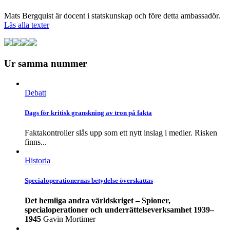
Mats Bergquist är docent i statskunskap och före detta ambassadör.
Läs alla texter
Ur samma nummer
Debatt
Dags för kritisk granskning av tron på fakta
Faktakontroller slås upp som ett nytt inslag i medier. Risken
finns...
Historia
Specialoperationernas betydelse överskattas
Det hemliga andra världskriget – Spioner,
specialoperationer och underrättelseverksamhet 1939–
1945
Gavin Mortimer