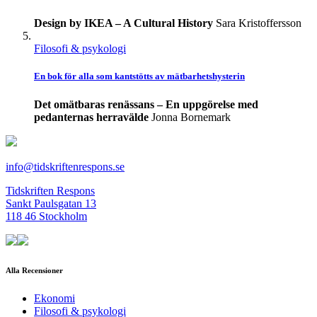
Design by IKEA – A Cultural History
Sara Kristoffersson
Filosofi & psykologi
En bok för alla som kantstötts av mätbarhetshysterin
Det omätbaras renässans – En uppgörelse med
pedanternas herravälde
Jonna Bornemark
info@tidskriftenrespons.se
Tidskriften Respons
Sankt Paulsgatan 13
118 46 Stockholm
Alla Recensioner
Ekonomi
Filosofi & psykologi