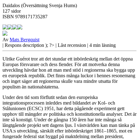
Daidalos (Översättning Svenja Hums)
127 sidor
ISBN 9789171735287
Av
Mats Bergquist
| Respons
description ); ?>
| Låst recension
| 4 min läsning
Ulrike Guérot tror att det stundar ett inbördeskrig mellan det öppna
Europas försvarare och dess fiender. För att motverka denna
utveckling hävdar hon att man med stöd i regionerna ska bygga upp
en europeisk republik. Det finns många luckor i hennes resonemang
och inget säger att regionerna skulle vara mindre utsatta för
populism än nationalstaterna.
Under den tid som
förflutit
sedan den europeiska
integrationsprocessen inleddes med bildandet av Kol- och
Stålunionen (ECSC) 1951, har detta pågående experiment gett
upphov till mängder av politiska och konstitutionella analyser. Det är
inte så konstigt. Under de gångna 150 åren har inte många så
långtgående projekt sett dagens ljus. I västvärlden kan man tänka på
USA:s utveckling, särskilt efter inbördeskriget 1861–1865, mot en
fungerade federal stat byggd på maktdelning mellan president,