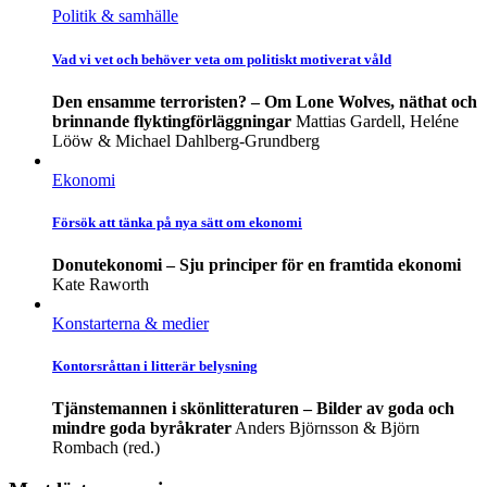
Politik & samhälle
Vad vi vet och behöver veta om politiskt motiverat våld
Den ensamme terroristen? – Om Lone Wolves, näthat och
brinnande flyktingförläggningar
Mattias Gardell, Heléne
Lööw & Michael Dahlberg-Grundberg
Ekonomi
Försök att tänka på nya sätt om ekonomi
Donutekonomi – Sju principer för en framtida ekonomi
Kate Raworth
Konstarterna & medier
Kontorsråttan i litterär belysning
Tjänstemannen i skönlitteraturen – Bilder av goda och
mindre goda byråkrater
Anders Björnsson & Björn
Rombach (red.)