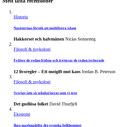
Mest lästa recensioner
Historia
Nazisternas försök att mobilisera islam
Hakkorset och halvmånen
Niclas Sennerteg
Filosofi & psykologi
Frälser de redan frälsta och irriterar de redan irriterade
12 livsregler – Ett motgift mot kaos
Jordan B. Peterson
Filosofi & psykologi
Sverige inte så sekulariserat som vi tror
Det gudlösa folket
David Thurfjell
Ekonomi
Ikea marknadsför det svenska folkhemmet