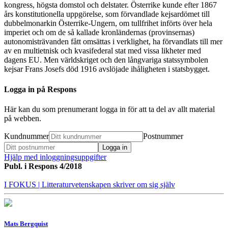
kongress, högsta domstol och delstater. Österrike kunde efter 1867
års konstitutionella uppgörelse, som förvandlade kejsardömet till
dubbelmonarkin Österrike-Ungern, om tullfrihet införts över hela
imperiet och om de så kallade kronländernas (provinsernas)
autonomisträvanden fått omsättas i verklighet, ha förvandlats till mer
av en multietnisk och kvasifederal stat med vissa likheter med
dagens EU. Men världskriget och den långvariga statssymbolen
kejsar Frans Josefs död 1916 avslöjade ihåligheten i statsbygget.
Logga in på Respons
Här kan du som prenumerant logga in för att ta del av allt material
på webben.
Kundnummer
Postnummer
Hjälp med inloggningsuppgifter
Publ. i
Respons 4/2018
I FOKUS
| Litteraturvetenskapen skriver om sig själv
Mats Bergquist