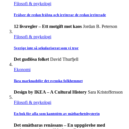
Filosofi & psykologi
Frälser de redan frälsta och irriterar de redan irriterade
12 livsregler – Ett motgift mot kaos
Jordan B. Peterson
Filosofi & psykologi
Sverige inte så sekulariserat som vi tror
Det gudlösa folket
David Thurfjell
Ekonomi
Ikea marknadsför det svenska folkhemmet
Design by IKEA – A Cultural History
Sara Kristoffersson
Filosofi & psykologi
En bok för alla som kantstötts av mätbarhetshysterin
Det omätbaras renässans – En uppgörelse med