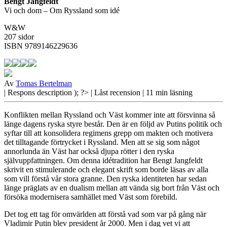
Bengt Jangfeldt
Vi och dom – Om Ryssland som idé
W&W
207 sidor
ISBN 9789146229636
Av
Tomas Bertelman
| Respons
description ); ?>
| Låst recension
| 11 min läsning
Konflikten mellan Ryssland och Väst kommer inte att försvinna så
länge dagens ryska styre består. Den är en följd av Putins politik och
syftar till att konsolidera regimens grepp om makten och motivera
det tilltagande förtrycket i Ryssland. Men att se sig som något
annorlunda än Väst har också djupa rötter i den ryska
självuppfattningen. Om denna idétradition har Bengt Jangfeldt
skrivit en stimulerande och elegant skrift som borde läsas av alla
som vill förstå vår stora granne. Den ryska identiteten har sedan
länge präglats av en dualism mellan att vända sig bort från Väst och
försöka modernisera samhället med Väst som förebild.
Det tog ett
tag för omvärlden att förstå vad som var på gång när
Vladimir Putin blev president år 2000. Men i dag vet vi att