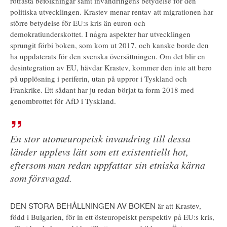
rotfasta befolkningar samt invandringens betydelse för den
politiska utvecklingen. Krastev menar rentav att migrationen har
större betydelse för EU:s kris än euron och
demokratiunderskottet. I några aspekter har utvecklingen
sprungit förbi boken, som kom ut 2017, och kanske borde den
ha uppdaterats för den svenska översättningen. Om det blir en
desintegration av EU, hävdar Krastev, kommer den inte att bero
på upplösning i periferin, utan på uppror i Tyskland och
Frankrike. Ett sådant har ju redan börjat ta form 2018 med
genombrottet för AfD i Tyskland.
En stor utomeuropeisk invandring till dessa
länder upplevs lätt som ett existentiellt hot,
eftersom man redan uppfattar sin etniska kärna
som försvagad.
DEN STORA BEHÅLLNINGEN AV BOKEN
är att Krastev,
född i Bulgarien, för in ett östeuropeiskt perspektiv på EU:s kris,