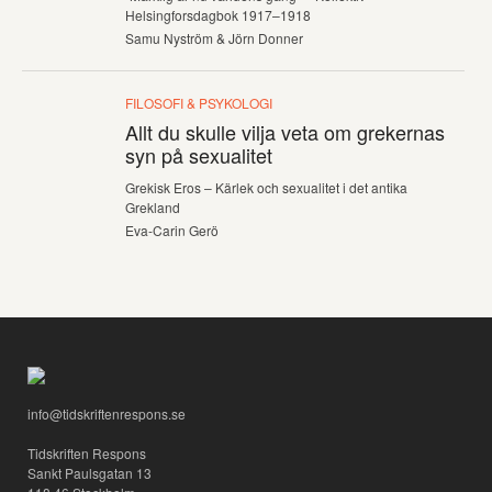
Helsingforsdagbok 1917–1918
Samu Nyström & Jörn Donner
FILOSOFI & PSYKOLOGI
Allt du skulle vilja veta om grekernas
syn på sexualitet
Grekisk Eros – Kärlek och sexualitet i det antika
Grekland
Eva-Carin Gerö
info@tidskriftenrespons.se
Tidskriften Respons
Sankt Paulsgatan 13