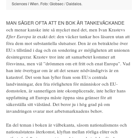
Sciences i Wien. Foto: Globsec / Daidalos.
MAN SÄGER OFTA ATT EN BOK ÄR TANKEVÄCKANDE
och menar kanske inte så mycket med det, men Ivan Krastevs
Efter Europa
är exakt det: den väcker tankar hos läsaren utan att
föra dem mot substantiella slutsatser. Den är en betraktelse över
EU:s tillstånd i dag och en sondering av möjligheten att unionen
desintegrerar. Krastev tror inte att samarbetet kommer att
försvinna, men väl ”drömmen om ett fritt och enat Europa”. Vad
han inte övertygar om är att det senare nödvändigtvis är en
katastrof. Det som han lyfter fram som EU:s centrala
landvinningar, den fria rörligheten för människor och EU-
domstolen, är sannerligen inte okomplicerade, inte heller hans
uppfattning att Europa måste öppna sina gränser för att
säkerställa sitt välstånd. Det beror ju i hög grad på om
invandringen svarar mot arbetsmarknadens behov.
En del teman i boken är välbekanta, såsom nationalismens och
nationalstatens återkomst, klyftan mellan rörliga eliter och