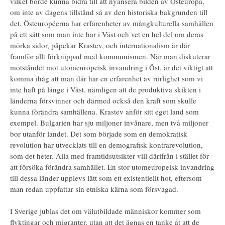
vilket borde kunna bidra till att nyansera bilden av Östeuropa,
om inte av dagens tillstånd så av den historiska bakgrunden till
det. Östeuropéerna har erfarenheter av mångkulturella samhällen
på ett sätt som man inte har i Väst och vet en hel del om deras
mörka sidor, påpekar Krastev, och internationalism är där
framför allt förknippad med kommunismen. När man diskuterar
motståndet mot utomeuropeisk invandring i Öst, är det viktigt att
komma ihåg att man där har en erfarenhet av rörlighet som vi
inte haft på länge i Väst, nämligen att de produktiva skikten i
länderna försvinner och därmed också den kraft som skulle
kunna förändra samhällena. Krastev anför sitt eget land som
exempel. Bulgarien har sju miljoner invånare, men två miljoner
bor utanför landet. Det som började som en demokratisk
revolution har utvecklats till en demografisk kontrarevolution,
som det heter. Alla med framtidsutsikter vill därifrån i stället för
att försöka förändra samhället. En stor utomeuropeisk invandring
till dessa länder upplevs lätt som ett existentiellt hot, eftersom
man redan uppfattar sin etniska kärna som försvagad.
I Sverige jublas det om välutbildade människor kommer som
flyktingar och migranter, utan att det ägnas en tanke åt att de