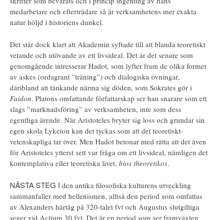
skrifter som bevarats och i princip ingenting av hans
medarbetare och efterträdare så är verksamhetens mer exakta
natur höljd i historiens dunkel.
Det står dock klart att Akademin syftade till att blanda teoretiskt
vetande och utövande av ett livsideal. Det är det senare som
genomgående intresserar Hadot, som lyfter fram de olika former
av askes (ordagrant ”träning”) och dialogiska övningar,
däribland att tänkande närma sig döden, som Sokrates gör i
Faidon
. Platons omfattande författarskap ser han snarare som ett
slags ”marknadsföring” av verksamheten, inte som dess
egentliga ärende. När Aristoteles bryter sig loss och grundar sin
egen skola Lykeion kan det tyckas som att det teoretiskt-
vetenskapliga tar över. Men Hadot betonar med rätta att det även
för Aristoteles ytterst sett var fråga om ett livsideal, nämligen det
kontemplativa eller teoretiska livet,
bios theoretikos
.
NÄSTA STEG I
den antika filosofiska kulturens utveckling
sammanfaller med hellenismen, alltså den period som omfattas
av Alexanders härtåg på 320-talet fvt och Augustus slutgiltiga
seger vid Actium 30 fvt. Det är en period som ser framväxten