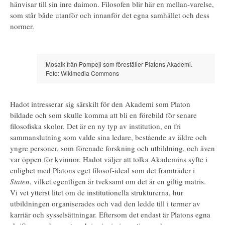
hänvisar till sin inre daimon. Filosofen blir här en mellan-varelse,
som står både utanför och innanför det egna samhället och dess
normer.
Mosaik från Pompeji som föreställer Platons Akademi.
Foto: Wikimedia Commons
Hadot intresserar sig särskilt för den Akademi som Platon
bildade och som skulle komma att bli en förebild för senare
filosofiska skolor. Det är en ny typ av institution, en fri
sammanslutning som valde sina ledare, bestående av äldre och
yngre personer, som förenade forskning och utbildning, och även
var öppen för kvinnor. Hadot väljer att tolka Akademins syfte i
enlighet med Platons eget filosof-ideal som det framträder i
Staten
, vilket egentligen är tveksamt om det är en giltig matris.
Vi vet ytterst litet om de institutionella strukturerna, hur
utbildningen organiserades och vad den ledde till i termer av
karriär och sysselsättningar. Eftersom det endast är Platons egna