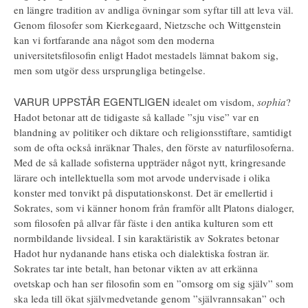
en längre tradition av andliga övningar som syftar till att leva väl.
Genom filosofer som Kierkegaard, Nietzsche och Wittgenstein
kan vi fortfarande ana något som den moderna
universitetsfilosofin enligt Hadot mestadels lämnat bakom sig,
men som utgör dess ursprungliga betingelse.
VARUR UPPSTÅR EGENTLIGEN
idealet om visdom,
sophia
?
Hadot betonar att de tidigaste så kallade ”sju vise” var en
blandning av politiker och diktare och religionsstiftare, samtidigt
som de ofta också inräknar Thales, den förste av naturfilosoferna.
Med de så kallade sofisterna uppträder något nytt, kringresande
lärare och intellektuella som mot arvode undervisade i olika
konster med tonvikt på disputationskonst. Det är emellertid i
Sokrates, som vi känner honom från framför allt Platons dialoger,
som filosofen på allvar får fäste i den antika kulturen som ett
normbildande livsideal. I sin karaktäristik av Sokrates betonar
Hadot hur nydanande hans etiska och dialektiska fostran är.
Sokrates tar inte betalt, han betonar vikten av att erkänna
ovetskap och han ser filosofin som en ”omsorg om sig själv” som
ska leda till ökat självmedvetande genom ”självrannsakan” och