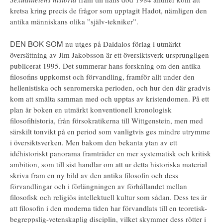
kretsa kring precis de frågor som upptagit Hadot, nämligen den
antika människans olika ”själv-tekniker”.
DEN BOK SOM
nu utges på Daidalos förlag i utmärkt
översättning av Jim Jakobsson är ett översiktsverk ursprungligen
publicerat 1995. Det summerar hans forskning om den antika
filosofins uppkomst och förvandling, framför allt under den
hellenistiska och senromerska perioden, och hur den där gradvis
kom att smälta samman med och upptas av kristendomen. På ett
plan är boken en utmärkt konventionell kronologisk
filosofihistoria, från försokratikerna till Wittgenstein, men med
särskilt tonvikt på en period som vanligtvis ges mindre utrymme
i översiktsverken. Men bakom den bekanta ytan av ett
idéhistoriskt panorama framträder en mer systematisk och kritisk
ambition, som till sist handlar om att ur detta historiska material
skriva fram en ny bild av den antika filosofin och dess
förvandlingar och i förlängningen av förhållandet mellan
filosofisk och religiös intellektuell kultur som sådan. Dess tes är
att filosofin i den moderna tiden har förvandlats till en teoretisk-
begreppslig-vetenskaplig disciplin, vilket skymmer dess rötter i