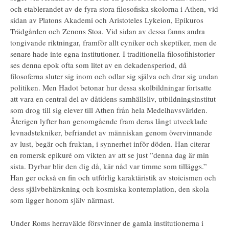
och etablerandet av de fyra stora filosofiska skolorna i Athen, vid
sidan av Platons Akademi och Aristoteles Lykeion, Epikuros
Trädgården och Zenons Stoa. Vid sidan av dessa fanns andra
tongivande riktningar, framför allt cyniker och skeptiker, men de
senare hade inte egna institutioner. I traditionella filosofihistorier
ses denna epok ofta som litet av en dekadensperiod, då
filosoferna sluter sig inom och odlar sig själva och drar sig undan
politiken. Men Hadot betonar hur dessa skolbildningar fortsatte
att vara en central del av dåtidens samhällsliv, utbildningsinstitut
som drog till sig elever till Athen från hela Medelhavsvärlden.
Återigen lyfter han genomgående fram deras långt utvecklade
levnadstekniker, befriandet av människan genom övervinnande
av lust, begär och fruktan, i synnerhet inför döden. Han citerar
en romersk epikuré om vikten av att se just ”denna dag är min
sista. Dyrbar blir den dig då, kär nåd var timme som tilläggs.”
Han ger också en fin och utförlig karaktäristik av stoicismen och
dess självbehärskning och kosmiska kontemplation, den skola
som ligger honom själv närmast.
Under Roms herravälde försvinner de gamla institutionerna i