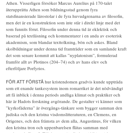
Athen. Visserligen försöker Marcus Aurelius på 170-talet
återupprätta Athen som bildningsstad genom fyra
statsfinansierade lärostolar i de fyra huvudgrenarna av filosofin,
men det är en konstruktion som inte står i direkt linje med det
som funnits förut. Filosofin under denna tid är eklektisk och
baserad på textläsning och kommentarer i en anda av esoterisk
akademism, som blandar texttolkning, bön och askes. Bland
skolbildningar under denna tid framträder som en samlande kraft
det som senare kommit att kallas ”nyplatonism”, formulerad
framför allt av Plotinos (204–74) och av hans elev och
efterföljare Porfyrios.
FÖR ATT FÖRSTÅ
hur kristendomen gradvis kunde uppträda
som ett enande tankesystem inom romarriket är det nödvändigt
att få inblick i denna periods andliga klimat och praktiker och
här är Hadots forskning avgörande. De gestalter vi känner som
”kyrkofäderna” är övergångs-tänkare som bygger samman den
judiska och den kristna visdomslitteraturen, en Clemens, en
Origenes, och den främsta av dem alla, Augustinus, för vilken
den kristna tron och uppenbarelsen flätas samman med