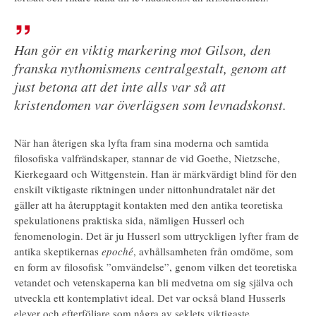
Han gör en viktig markering mot Gilson, den
franska nythomismens centralgestalt, genom att
just betona att det inte alls var så att
kristendomen var överlägsen som levnadskonst.
När han återigen ska lyfta fram sina moderna och samtida
filosofiska valfrändskaper, stannar de vid Goethe, Nietzsche,
Kierkegaard och Wittgenstein. Han är märkvärdigt blind för den
enskilt viktigaste riktningen under nittonhundratalet när det
gäller att ha återupptagit kontakten med den antika teoretiska
spekulationens praktiska sida, nämligen Husserl och
fenomenologin. Det är ju Husserl som uttryckligen lyfter fram de
antika skeptikernas
epoché
, avhållsamheten från omdöme, som
en form av filosofisk ”omvändelse”, genom vilken det teoretiska
vetandet och vetenskaperna kan bli medvetna om sig själva och
utveckla ett kontemplativt ideal. Det var också bland Husserls
elever och efterföljare som några av seklets viktigaste