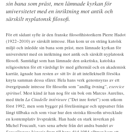
sin bana som präst, men lämnade kyrkan för
universitetet med en inriktning mot antik och
särskilt nyplatonsk filosofi.
För ett sådant syfte är den franske filosofihistorikern Pierre Hadot
(1922–2010) av särskilt intresse. Han kom ur en sträng katolsk
miljö och inledde sin bana som präst, men lämnade kyrkan för
universitetet med en inriktning mot antik och särskilt nyplatonsk
filosofi. Samtidigt som han lämnade den asketiska, katolska
religiositeten för ett värdsligt liv med giftermål och en akademisk
karriär, ägnade han resten av sitt liv åt att intellektuellt försöka
knyta samman dessa sfärer. Hela hans verk genomsyras av ett
övergripande intresse för filosofin som ”andlig övning”,
exercice
spirituel
. Mest känd är han nog för sin bok om Marcus Aurelius,
med titeln
La Citadelle intérieure
(”Det inre fortet”) som utkom
först 1992, men som bygger på föreläsningar och uppsatser från
långt tillbaka och som visar hur den stoiska filosofin utvecklade
en kontemplativ livspraktik. Han hade en stark inverkan på
Michel Foucault, vars sena arbete från det andra bandet av
Sexualitetens historia
fram till hans död 1984 alltmer kom att