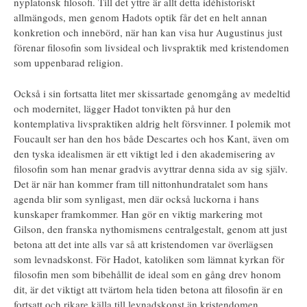
nyplatonsk filosofi. Till det yttre är allt detta idéhistoriskt
allmängods, men genom Hadots optik får det en helt annan
konkretion och innebörd, när han kan visa hur Augustinus just
förenar filosofin som livsideal och livspraktik med kristendomen
som uppenbarad religion.
Också i sin fortsatta litet mer skissartade genomgång av medeltid
och modernitet, lägger Hadot tonvikten på hur den
kontemplativa livspraktiken aldrig helt försvinner. I polemik mot
Foucault ser han den hos både Descartes och hos Kant, även om
den tyska idealismen är ett viktigt led i den akademisering av
filosofin som han menar gradvis avyttrar denna sida av sig själv.
Det är när han kommer fram till nittonhundratalet som hans
agenda blir som synligast, men där också luckorna i hans
kunskaper framkommer. Han gör en viktig markering mot
Gilson, den franska nythomismens centralgestalt, genom att just
betona att det inte alls var så att kristendomen var överlägsen
som levnadskonst. För Hadot, katoliken som lämnat kyrkan för
filosofin men som bibehållit de ideal som en gång drev honom
dit, är det viktigt att tvärtom hela tiden betona att filosofin är en
fortsatt och rikare källa till levnadskonst än kristendomen.