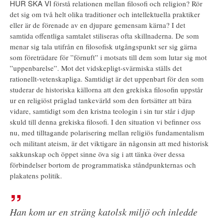
HUR SKA VI
förstå relationen mellan filosofi och religion? Rör
det sig om två helt olika traditioner och intellektuella praktiker
eller är de förenade av en djupare gemensam kärna? I det
samtida offentliga samtalet stiliseras ofta skillnaderna. De som
menar sig tala utifrån en filosofisk utgångspunkt ser sig gärna
som företrädare för ”förnuft” i motsats till dem som lutar sig mot
”uppenbarelse”. Mot det vidskepligt-svärmiska ställs det
rationellt-vetenskapliga. Samtidigt är det uppenbart för den som
studerar de historiska källorna att den grekiska filosofin uppstår
ur en religiöst präglad tankevärld som den fortsätter att bära
vidare, samtidigt som den kristna teologin i sin tur står i djup
skuld till denna grekiska filosofi. I den situation vi befinner oss
nu, med tilltagande polarisering mellan religiös fundamentalism
och militant ateism, är det viktigare än någonsin att med historisk
sakkunskap och öppet sinne öva sig i att tänka över dessa
förbindelser bortom de programmatiska ståndpunkternas och
plakatens politik.
Han kom ur en sträng katolsk miljö och inledde