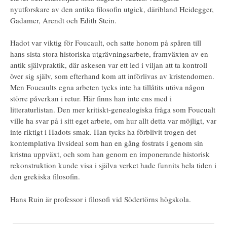
nyutforskare av den antika filosofin utgick, däribland Heidegger,
Gadamer, Arendt och Edith Stein.
Hadot var viktig för Foucault, och satte honom på spåren till
hans sista stora historiska utgrävningsarbete, framväxten av en
antik självpraktik, där askesen var ett led i viljan att ta kontroll
över sig själv, som efterhand kom att införlivas av kristendomen.
Men Foucaults egna arbeten tycks inte ha tillåtits utöva någon
större påverkan i retur. Här finns han inte ens med i
litteraturlistan. Den mer kritiskt-genealogiska fråga som Foucualt
ville ha svar på i sitt eget arbete, om hur allt detta var möjligt, var
inte riktigt i Hadots smak. Han tycks ha förblivit trogen det
kontemplativa livsideal som han en gång fostrats i genom sin
kristna uppväxt, och som han genom en imponerande historisk
rekonstruktion kunde visa i själva verket hade funnits hela tiden i
den grekiska filosofin.
Hans Ruin
är professor i filosofi vid Södertörns högskola.