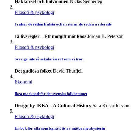
Hakkorset och halvmånen
Niclas Sennerteg
Filosofi & psykologi
Frälser de redan frälsta och irriterar de redan irriterade
12 livsregler – Ett motgift mot kaos
Jordan B. Peterson
Filosofi & psykologi
Sverige inte så sekulariserat som vi tror
Det gudlösa folket
David Thurfjell
Ekonomi
Ikea marknadsför det svenska folkhemmet
Design by IKEA – A Cultural History
Sara Kristoffersson
Filosofi & psykologi
En bok för alla som kantstötts av mätbarhetshysterin