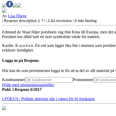
Av
Lisa Öberg
| Respons
description ); ?>
| Låst recension
| 6 min läsning
Edmund de Waal följer porslinets väg från Kina till Europa, men det 
Porslinet har alltid haft ett stort symboliskt värde för makten.
Kaolin. K-a-o-l-i-n. Ett
ord som ligger lika fint i munnen som porslinet
exklusiv hemlighet.
Logga in på Respons
Här kan du som prenumerant logga in för att ta del av allt material p
Kundnummer
Postnummer
Hjälp med inloggningsuppgifter
Publ. i
Respons 6/2017
I FOKUS
| Politisk aktivism står i vägen för fri forskning