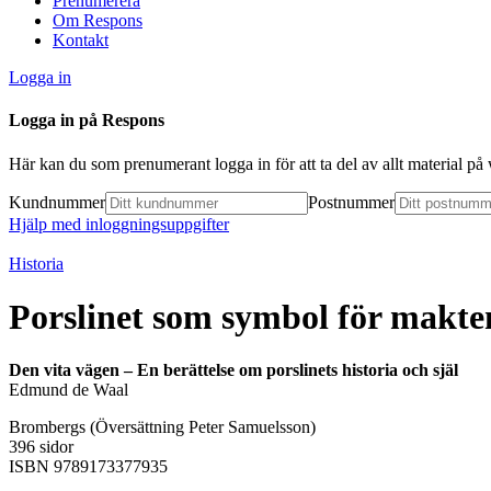
Prenumerera
Om Respons
Kontakt
Logga in
Logga in på Respons
Här kan du som prenumerant logga in för att ta del av allt material p
Kundnummer
Postnummer
Hjälp med inloggningsuppgifter
Historia
Porslinet som symbol för makte
Den vita vägen – En berättelse om porslinets historia och själ
Edmund de Waal
Brombergs (Översättning Peter Samuelsson)
396 sidor
ISBN 9789173377935