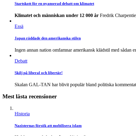
Startskott för en nyanserad debatt om klimatet
Klimatet och människan under 12 000 år
Fredrik Charpentie
Essä
Japan räddade den amerikanska stilen
Ingen annan nation omfamnar amerikansk klädstil med sådan en
Debatt
Skilj på liberal och libertär!
Skalan GAL-TAN har blivit populär bland politiska kommentator
Mest lästa recensioner
Historia
Nazisternas försök att mobilisera islam