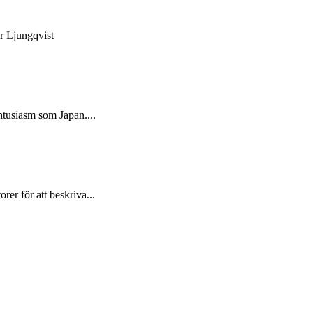
r Ljungqvist
tusiasm som Japan....
er för att beskriva...