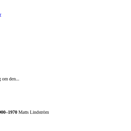
r
g om den...
1900–1970
Matts Lindström