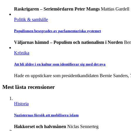
Raskrigaren – Seriemördaren Peter Mangs
Mattias Gardell
Politik & samhälle
Populismen besegrades av parlamentariska systemet
Väljarnas hämnd – Populism och nationalism i Norden
Ben
Krönika
Att bli äldre i en kultur som identifierar sig med det nya
Hade en uppstickare som presidentkandidaten Bernie Sanders, 74,
Mest lästa recensioner
Historia
Nazisternas försök att mobilisera islam
Hakkorset och halvmånen
Niclas Sennerteg