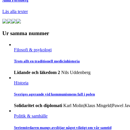
Anna Forssberg
Läs alla texter
Ur samma nummer
Filosofi & psykologi
Trots allt en traditionell medicinhistoria
Lidande och läkedom 2
Nils Uddenberg
Historia
Sveriges agerande vid kommunismens fall i polen
Solidaritet och diplomati
Karl Molin|Klaus Misgeld|Pawel Ja
Politik & samhälle
Seriemördaren mangs avslöjar något viktigt om vår samtid