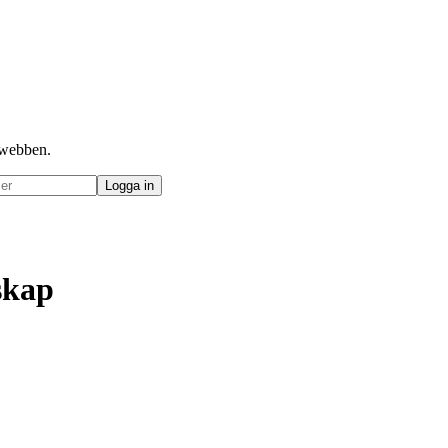
å webben.
skap