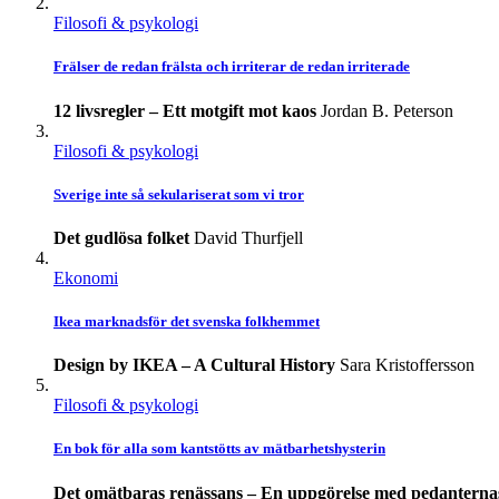
Filosofi & psykologi
Frälser de redan frälsta och irriterar de redan irriterade
12 livsregler – Ett motgift mot kaos
Jordan B. Peterson
Filosofi & psykologi
Sverige inte så sekulariserat som vi tror
Det gudlösa folket
David Thurfjell
Ekonomi
Ikea marknadsför det svenska folkhemmet
Design by IKEA – A Cultural History
Sara Kristoffersson
Filosofi & psykologi
En bok för alla som kantstötts av mätbarhetshysterin
Det omätbaras renässans – En uppgörelse med pedanterna