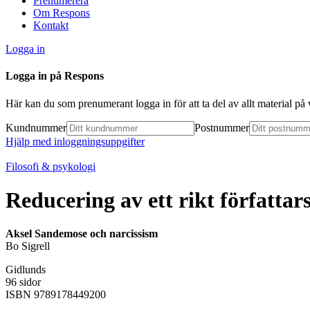
Prenumerera
Om Respons
Kontakt
Logga in
Logga in på Respons
Här kan du som prenumerant logga in för att ta del av allt material p
Kundnummer
Postnummer
Hjälp med inloggningsuppgifter
Filosofi & psykologi
Reducering av ett rikt författar
Aksel Sandemose och narcissism
Bo Sigrell
Gidlunds
96 sidor
ISBN 9789178449200