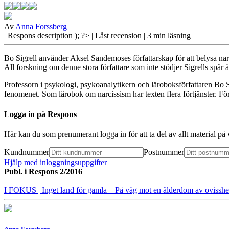
Av
Anna Forssberg
| Respons
description ); ?>
| Låst recension
| 3 min läsning
Bo Sigrell använder Aksel Sandemoses författarskap för att belysa na
All forskning om denne stora författare som inte stödjer Sigrells spår
Professorn i psykologi,
psykoanalytikern och läroboksförfattaren Bo Si
fenomenet. Som lärobok om narcissism har texten flera förtjänster. Fö
Logga in på Respons
Här kan du som prenumerant logga in för att ta del av allt material p
Kundnummer
Postnummer
Hjälp med inloggningsuppgifter
Publ. i
Respons 2/2016
I FOKUS
| Inget land för gamla – På väg mot en ålderdom av ovisshe