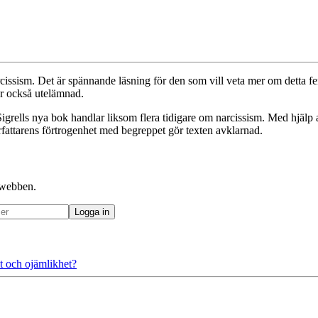
rcissism. Det är spännande läsning för den som vill veta mer om detta
 är också utelämnad.
grells nya bok handlar liksom flera tidigare om narcissism. Med hjälp 
rfattarens förtrogenhet med begreppet gör texten avklarnad.
å webben.
t och ojämlikhet?