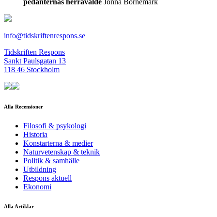
pedanternas herravälde
Jonna Bornemark
info@tidskriftenrespons.se
Tidskriften Respons
Sankt Paulsgatan 13
118 46 Stockholm
Alla Recensioner
Filosofi & psykologi
Historia
Konstarterna & medier
Naturvetenskap & teknik
Politik & samhälle
Utbildning
Respons aktuell
Ekonomi
Alla Artiklar