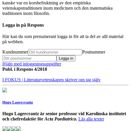
kanske var en korsbefruktning av den empiriska
vetenskapstraditionen inom medicinen och den matematiska
traditionen inom filosofin.
Logga in på Respons
Här kan du som prenumerant logga in för att ta del av allt material
på webben.
Kundnummer
Postnummer
Hjälp med inloggningsuppgifter
Publ. i
Respons 4/2018
I FOKUS
| Litteraturvetenskapen skriver om sig själv
Hugo Lagercrantz
Hugo Lagercrantz är senior professor vid Karolinska institutet
och chefredaktör för
Acta Paediatrica
.
Läs alla texter