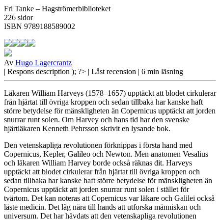
Fri Tanke – Hagströmerbiblioteket
226 sidor
ISBN 9789188589002
Av
Hugo Lagercrantz
| Respons
description ); ?>
| Låst recension
| 6 min läsning
Läkaren William Harveys (1578–1657) upptäckt att blodet cirkulerar
från hjärtat till övriga kroppen och sedan tillbaka har kanske haft
större betydelse för mänskligheten än Copernicus upptäckt att jorden
snurrar runt solen. Om Harvey och hans tid har den svenske
hjärtläkaren Kenneth Pehrsson skrivit en lysande bok.
Den vetenskapliga revolutionen
förknippas i första hand med
Copernicus, Kepler, Galileo och Newton. Men anatomen Vesalius
och läkaren William Harvey borde också räknas dit. Harveys
upptäckt att blodet cirkulerar från hjärtat till övriga kroppen och
sedan tillbaka har kanske haft större betydelse för mänskligheten än
Copernicus upptäckt att jorden snurrar runt solen i stället för
tvärtom. Det kan noteras att Copernicus var läkare och Galilei också
läste medicin. Det låg nära till hands att utforska människan och
universum. Det har hävdats att den vetenskapliga revolutionen