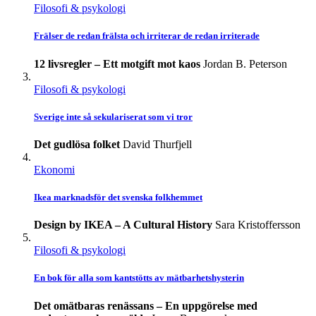
Filosofi & psykologi
Frälser de redan frälsta och irriterar de redan irriterade
12 livsregler – Ett motgift mot kaos
Jordan B. Peterson
Filosofi & psykologi
Sverige inte så sekulariserat som vi tror
Det gudlösa folket
David Thurfjell
Ekonomi
Ikea marknadsför det svenska folkhemmet
Design by IKEA – A Cultural History
Sara Kristoffersson
Filosofi & psykologi
En bok för alla som kantstötts av mätbarhetshysterin
Det omätbaras renässans – En uppgörelse med