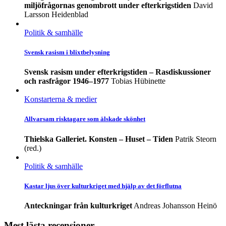
miljöfrågornas genombrott under efterkrigstiden
David
Larsson Heidenblad
Politik & samhälle
Svensk rasism i blixtbelysning
Svensk rasism under efterkrigstiden – Rasdiskussioner
och rasfrågor 1946–1977
Tobias Hübinette
Konstarterna & medier
Allvarsam risktagare som älskade skönhet
Thielska Galleriet. Konsten – Huset – Tiden
Patrik Steorn
(red.)
Politik & samhälle
Kastar ljus över kulturkriget med hjälp av det förflutna
Anteckningar från kulturkriget
Andreas Johansson Heinö
Mest lästa recensioner