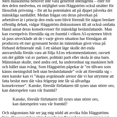
Men maskinerna behöver
inte vara generellt intelligenta – eller för
den delen medvetna, en möjlighet som Häggström också utsätter för
filosofisk prövning – för att ha potentialen att på djupet påverka det
mänskliga samhället. Medan frågan om deras påverkan på
arbetslivet är i princip den enda som blivit föremål för någon bredare
offentlig debatt, vidgar Häggström diskussionen till att också omfatta
bland annat deras konsekvenser för mänskligt beslutsfattande. Man
kan exempelvis föreställa sig en framtid i vilken AI-systemen blivit
så pass utvecklade att de i varje given situation har förmågan att
producera ett mer gynnsamt beslut än människan givet vissa på
förhand definierade mål. I ett sådant läge skulle det enda
ansvarsfulla förstås vara att följa AI:ns rekommendationer, oavsett
om det gällde val av partner, politiskt parti eller skola åt sina barn.
Människan skulle, med andra ord, ha underordnat sig maskinen helt
och hållet utan tvång. Som Häggström påpekar är ”en tillvaro som
känns meningsfull helt utan beslutsfattande” svår att föreställa sig –
men kanske kan vi ”skapa avgränsade arenor där vi har utrymme att
fatta beslut men där våra felgrepp inte får så allvarliga
konsekvenser”. Kanske, föreslår författaren till synes utan större oro,
kan datorspelen vara vår framtid?
Kanske, föreslår författaren till synes utan större oro,
kan datorspelen vara vår framtid?
Och någonstans här ser jag mig nödd att avvika från Häggströms