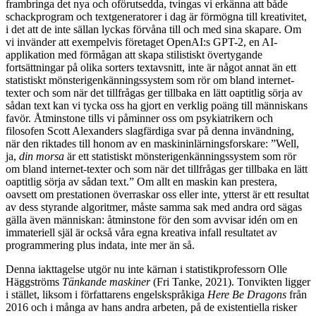
frambringa det nya och oförutsedda, tvingas vi erkänna att både
schackprogram och textgeneratorer i dag är förmögna till kreativitet,
i det att de inte sällan lyckas förvåna till och med sina skapare. Om
vi invänder att exempelvis företaget OpenAI:s GPT-2, en AI-
applikation med förmågan att skapa stilistiskt övertygande
fortsättningar på olika sorters textavsnitt, inte är något annat än ett
statistiskt mönsterigenkänningssystem som rör om bland internet-
texter och som när det tillfrågas ger tillbaka en lätt oaptitlig sörja av
sådan text kan vi tycka oss ha gjort en verklig poäng till människans
favör. Åtminstone tills vi påminner oss om psykiatrikern och
filosofen Scott Alexanders slagfärdiga svar på denna invändning,
när den riktades till honom av en maskininlärningsforskare: ”Well,
ja,
din morsa
är ett statistiskt mönsterigenkänningssystem som rör
om bland internet-texter och som när det tillfrågas ger tillbaka en lätt
oaptitlig sörja av sådan text.” Om allt en maskin kan prestera,
oavsett om prestationen överraskar oss eller inte, ytterst är ett resultat
av dess styrande algoritmer, måste samma sak med andra ord sägas
gälla även människan: åtminstone för den som avvisar idén om en
immateriell själ är också våra egna kreativa infall resultatet av
programmering plus indata, inte mer än så.
Denna iakttagelse utgör nu inte kärnan i statistikprofessorn Olle
Häggströms
Tänkande maskiner
(Fri Tanke, 2021). Tonvikten ligger
i stället, liksom i författarens engelskspråkiga
Here Be Dragons
från
2016 och i många av hans andra arbeten, på de existentiella risker