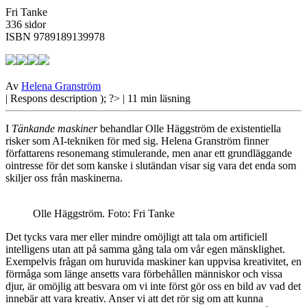
Fri Tanke
336 sidor
ISBN 9789189139978
Av
Helena Granström
| Respons
description ); ?>
| 11 min läsning
I
Tänkande maskiner
behandlar Olle Häggström de existentiella
risker som AI-tekniken för med sig. Helena Granström finner
författarens resonemang stimulerande, men anar ett grundläggande
ointresse för det som kanske i slutändan visar sig vara det enda som
skiljer oss från maskinerna.
Olle Häggström. Foto: Fri Tanke
Det tycks vara
mer eller mindre omöjligt att tala om artificiell
intelligens utan att på samma gång tala om vår egen mänsklighet.
Exempelvis frågan om huruvida maskiner kan uppvisa kreativitet, en
förmåga som länge ansetts vara förbehållen människor och vissa
djur, är omöjlig att besvara om vi inte först gör oss en bild av vad det
innebär att vara kreativ. Anser vi att det rör sig om att kunna