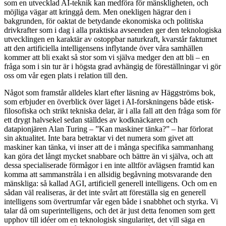
som en utvecklad AI-teknik kan medföra för mänskligheten, och
möjliga vägar att kringgå dem. Men onekligen hägrar den i
bakgrunden, för oaktat de betydande ekonomiska och politiska
drivkrafter som i dag i alla praktiska avseenden ger den teknologiska
utvecklingen en karaktär av ostoppbar naturkraft, kvarstår faktumet
att den artificiella intelligensens inflytande över våra samhällen
kommer att bli exakt så stor som vi själva medger den att bli – en
fråga som i sin tur är i högsta grad avhängig de föreställningar vi gör
oss om vår egen plats i relation till den.
Något som framstår alldeles klart efter läsning av Häggströms bok,
som erbjuder en överblick över läget i AI-forskningens både etisk-
filosofiska och strikt tekniska delar, är i alla fall att den fråga som för
ett drygt halvsekel sedan ställdes av kodknäckaren och
datapionjären Alan Turing – ”Kan maskiner tänka?” – har förlorat
sin aktualitet. Inte bara betraktar vi det numera som givet att
maskiner kan tänka, vi inser att de i många specifika sammanhang
kan göra det långt mycket snabbare och bättre än vi själva, och att
dessa specialiserade förmågor i en inte alltför avlägsen framtid kan
komma att sammanstråla i en allsidig begåvning motsvarande den
mänskliga: så kallad AGI, artificiell generell intelligens. Och om en
sådan väl realiseras, är det inte svårt att föreställa sig en generell
intelligens som övertrumfar vår egen både i snabbhet och styrka. Vi
talar då om superintelligens, och det är just detta fenomen som gett
upphov till idéer om en teknologisk singularitet, det vill säga en