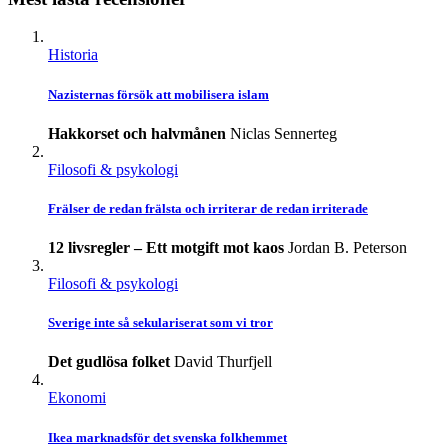
Historia
Nazisternas försök att mobilisera islam
Hakkorset och halvmånen
Niclas Sennerteg
Filosofi & psykologi
Frälser de redan frälsta och irriterar de redan irriterade
12 livsregler – Ett motgift mot kaos
Jordan B. Peterson
Filosofi & psykologi
Sverige inte så sekulariserat som vi tror
Det gudlösa folket
David Thurfjell
Ekonomi
Ikea marknadsför det svenska folkhemmet