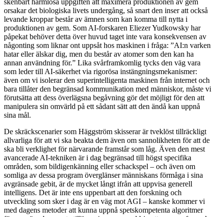
skenbart harmlösa uppgiften att maximera produktionen av gem
orsakar det biologiska livets undergång, så snart den inser att också
levande kroppar består av ämnen som kan komma till nytta i
produktionen av gem. Som AI-forskaren Eliezer Yudkowsky har
påpekat behöver detta över huvud taget inte vara konsekvensen av
någonting som liknar ont uppsåt hos maskinen i fråga: ”AI:n varken
hatar eller älskar dig, men du består av atomer som den kan ha
annan användning för.” Lika svårframkomlig tycks den väg vara
som leder till AI-säkerhet via rigorösa instängningsmekanismer:
även om vi isolerar den superintelligenta maskinen från internet och
bara tillåter den begränsad kommunikation med människor, måste vi
förutsätta att dess överlägsna begåvning gör det möjligt för den att
manipulera sin omvärld på ett sådant sätt att den ändå kan uppnå
sina mål.
De skräckscenarier som Häggström skisserar är tveklöst tillräckligt
allvarliga för att vi ska beakta dem även om sannolikheten för att de
ska bli verklighet för närvarande framstår som låg. Även den mest
avancerade AI-tekniken är i dag begränsad till högst specifika
områden, som bildigenkänning eller schackspel – och även om
somliga av dessa program överglänser människans förmåga i sina
avgränsade gebit, är de mycket långt ifrån att uppvisa generell
intelligens. Det är inte ens uppenbart att den forskning och
utveckling som sker i dag är en väg mot AGI – kanske kommer vi
med dagens metoder att kunna uppnå spetskompetenta algoritmer