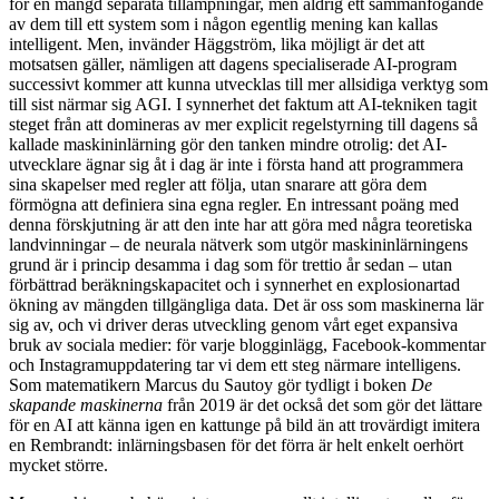
för en mängd separata tillämpningar, men aldrig ett sammanfogande
av dem till ett system som i någon egentlig mening kan kallas
intelligent. Men, invänder Häggström, lika möjligt är det att
motsatsen gäller, nämligen att dagens specialiserade AI-program
successivt kommer att kunna utvecklas till mer allsidiga verktyg som
till sist närmar sig AGI. I synnerhet det faktum att AI-tekniken tagit
steget från att domineras av mer explicit regelstyrning till dagens så
kallade maskininlärning gör den tanken mindre otrolig: det AI-
utvecklare ägnar sig åt i dag är inte i första hand att programmera
sina skapelser med regler att följa, utan snarare att göra dem
förmögna att definiera sina egna regler. En intressant poäng med
denna förskjutning är att den inte har att göra med några teoretiska
landvinningar – de neurala nätverk som utgör maskininlärningens
grund är i princip desamma i dag som för trettio år sedan – utan
förbättrad beräkningskapacitet och i synnerhet en explosionartad
ökning av mängden tillgängliga data. Det är oss som maskinerna lär
sig av, och vi driver deras utveckling genom vårt eget expansiva
bruk av sociala medier: för varje blogginlägg, Facebook-kommentar
och Instagramuppdatering tar vi dem ett steg närmare intelligens.
Som matematikern Marcus du Sautoy gör tydligt i boken
De
skapande maskinerna
från 2019 är det också det som gör det lättare
för en AI att känna igen en kattunge på bild än att trovärdigt imitera
en Rembrandt: inlärningsbasen för det förra är helt enkelt oerhört
mycket större.