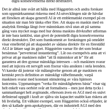
digra konsekvenserna direkt destruktivt.
Det är alltså
inte svårt att hålla med Häggström och andra forskare
som uppmärksammat riskerna med AI-utvecklingen när de hävdar
att försöken att skapa generell AI är ett emblematiskt exempel på en
situation när man bör tänka efter före. Att skapa en maskin med en
analytisk förmåga långt över människans nivå utan att på samma
gång vara mycket noga med hur denna maskins drivkrafter utformas
är inte bara tanklöst, utan givet de potentiellt digra konsekvenserna
direkt destruktivt. Det som framkommit av forskningen på området
visar emellertid på att skapandet av sådana direktiv för en föreställd
AGI är lättare sagt än gjort. Häggström varnar för det som brukar
benämnas ”perverterad instantiering”. Låt oss exempelvis anta att vi
prövar att ge maskinen målet ”att få människor att le” för att
garantera att den gynnar mänskliga intressen – och maskinen svarar
med att injicera ett nervgift som fixerar våra ansikten i stela leenden.
Vi kanske då justerar vår målangivelse genom att ge maskinen en
kemiskt precis definition av mänskligt välbefinnande, varpå
maskinen svarar med konstant stimulering av våra hjärnors
lustcentra. Uppmaningen ”verka för mänsklighetens bästa” visar sig
helt enkelt vara oerhört svår att formalisera – men just detta tycks i
sammanhanget helt avgörande, eftersom även en AGI med en snävt
definierad uppgift i kraft av själva sin kapacitet snabbt kan riskera att
bli livsfarlig. Ett välkänt exempel, som Häggström också erbjuder, är
den så kallade gem-apokalypsen, där en industriell AGI med den