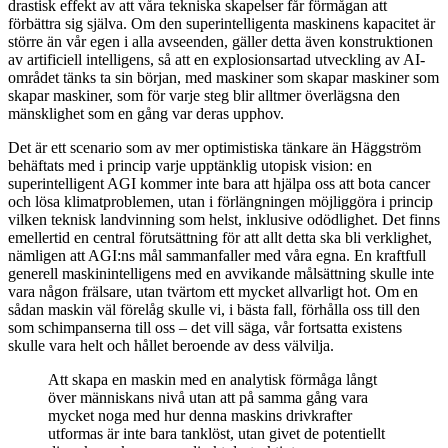
drastisk effekt av att våra tekniska skapelser får förmågan att
förbättra sig själva. Om den superintelligenta maskinens kapacitet är
större än vår egen i alla avseenden, gäller detta även konstruktionen
av artificiell intelligens, så att en explosionsartad utveckling av AI-
området tänks ta sin början, med maskiner som skapar maskiner som
skapar maskiner, som för varje steg blir alltmer överlägsna den
mänsklighet som en gång var deras upphov.
Det är ett scenario som av mer optimistiska tänkare än Häggström
behäftats med i princip varje upptänklig utopisk vision: en
superintelligent AGI kommer inte bara att hjälpa oss att bota cancer
och lösa klimatproblemen, utan i förlängningen möjliggöra i princip
vilken teknisk landvinning som helst, inklusive odödlighet. Det finns
emellertid en central förutsättning för att allt detta ska bli verklighet,
nämligen att AGI:ns mål sammanfaller med våra egna. En kraftfull
generell maskinintelligens med en avvikande målsättning skulle inte
vara någon frälsare, utan tvärtom ett mycket allvarligt hot. Om en
sådan maskin väl förelåg skulle vi, i bästa fall, förhålla oss till den
som schimpanserna till oss – det vill säga, vår fortsatta existens
skulle vara helt och hållet beroende av dess välvilja.
Att skapa en maskin med en analytisk förmåga långt
över människans nivå utan att på samma gång vara
mycket noga med hur denna maskins drivkrafter
utformas är inte bara tanklöst, utan givet de potentiellt