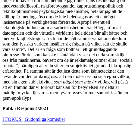
linje, för oavsett hur stimulerande jag finner hans resonemang om
medvetandefilosofi, riskförebyggande, kapprustningspolitik och
teknikoptimismens psykologiska mekanismer, befarar jag att de
allihop är meningslösa om de inte beledsagas av ett enträget
insisterande på verklighetens företräde. Apropå eventuell
teknologiskt inducerad massarbetslöshet noterar Häggström att
datorspelen och de virtuella världarna hela tiden blir allt bättre och
mer verklighetstrogna: ”och när de nått samma variationsrikedom
som den fysiska världen inställer sig frågan på vilket sätt de skulle
vara sämre”. Det är en fråga som bottnar i ett grundläggande
ointresse för det som kanske i slutändan visar det enda som skiljer
oss från maskinerna, oavsett om de är reklamalgoritmer eller ”sociala
robotar”, nämligen att vi besitter en subjektivitet grundad i kroppslig
erfarenhet. På samma sätt är det just detta som kännetecknar den
levande världen omkring oss: att den möter oss på sina egna villkor,
med sin egen subjektivitet,
som något som inte är vi
. Jag vill påstå
att en framtid där vi förlorat känslan för betydelsen av detta är
måttligt mycket ljusare – men tyvärr avsevärt mer sannolik – än en
gem-apokalyps.
Publ. i
Respons 4/2021
I FOKUS
| Gudomliga komedier