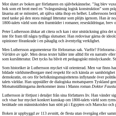
Mot slutet av boken ger författaren en självbekännelse. ”Jag blev vuxen
bok som ett brott med en ”tvångsmässig logisk konstruktion” som prägl
läsarna att se mönstret, att själva sätta ihop en helhet. Lutherssons 
med tanke på den stora mängd litteratur som plöjts igenom. Han är nogg
1800-talets värld som den framträder i romaner, reseskildringar, brev 
Peter Luthersson älskar att citera och kan i stor utsträckning göra det
inte för fram till några tydliga slutsatser. Han redovisar gärna de ide
opinioner förankrade i en påtaglig och äventyrlig verklighet.
Men Luthersson argumenterar
för förlorarnas sak. Varför? Förlorarna
Världen av igår
. Men deras texter håller inte alltid för en narrativ e
som kurslitteratur. Det tycks ha blivit ett pedagogiskt misslyckande. S
Som historiker är Luthersson mycket väl orienterad. Men var finns han 
bildade världsmedborgare med respekt för och känsla av samhörighe
demokratin, en oro för befolkningsmajoritetens inflytande över poli
talets världar. Han uppställer de dialogiska motsatsparen Tyskland ge
Motsatsställningarna återkommer ännu i Manns roman
Doktor Faustu
Luthersson är förtjust i detaljer från sina författares liv. Han vänder 
och visar hur mycket konkret kunskap om 1800-talets värld som ryms i 
berättade om människoöden han stött på i Egypten och Marocko och p
Boken är uppbyggd
av 113 avsnitt, de flesta utan övergång eller sam