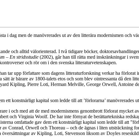
ästa i dag men de manövrerades ut av den litterära modernismen och väc
kande och alltid välorienterad. I två tidigare böcker, doktorsavhandling
sm – En stridsstudie
(2002), går han till rätta med inskränkningar i sven
kontroverser och rör om i den svenska litteraturvetenskapen.
an tar upp författare som dagens litteraturforskning verkar ha förlorat i
a sätt är bärare av 1800-talets etos och som blev ointressanta då den li
yard Kipling, Pierre Loti, Herman Melville, George Orwell, Antoine 
ett konstnärligt kapital som ledde till att ’förlorarna’ manövrerades ut
rlorare i och med att de med modernismens genombrott förlorat mycket av
t och Virginia Woolf. De har inte förnyat de berättartekniska redskapen
terna omfattade gav dem ett konstnärligt kapital som ledde till att ”fö
av Conrad, Orwell och Thoreau – och de ägnas i liten utsträckning fors
a översättningar av Kipling, Loti, Stevenson liksom av Doyles reseskild