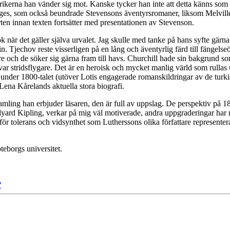
ikerna han vänder sig mot. Kanske tycker han inte att detta känns som et
Borges, som också beundrade Stevensons äventyrsromaner, liksom Melvill
ten innan texten fortsätter med presentationen av Stevenson.
 när det gäller själva urvalet. Jag skulle med tanke på hans syfte gärn
n. Tjechov reste visserligen på en lång och äventyrlig färd till fängelse
rare och de söker sig gärna fram till havs. Churchill hade sin bakgrund 
r stridsflygare. Det är en heroisk och mycket manlig värld som rullas u
under 1800-talet (utöver Lotis engagerade romanskildringar av de turki
 Lena Kårelands aktuella stora biografi.
ling han erbjuder läsaren, den är full av uppslag. De perspektiv på 1800
dyard Kipling, verkar på mig väl motiverade, andra uppgraderingar har 
för tolerans och vidsynthet som Lutherssons olika författare represente
teborgs universitet.
?