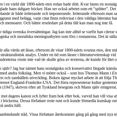
 i en värld där 1800-talets etos redan hade dött. Kvar fanns en nostalgi,
ade hans tidigare böcker. Han ser också arbetet som ett ”splitter”. De
berättande är både irriterande och imponerande. Irriterande eftersom man
rann med belägg, varje citat finns redovisat i den väldiga litteratur h
och memoarer. Och bättre reseledare på detta fält kan man nog inte få.
 ur tidiga svenska översättningar. Jag kan inte alltid se varför han cit
ologiska och moraliska meningsutbyten som förs i romanerna. Det är sälla
 är alla värda att läsas, eftersom de visar 1800-talets svunna etos, de
ller strukturalistisk analys. Under en tid som lärare i litteraturvetenska
tudenterna visste inte vad de skulle göra av texterna, de kunde för lite
själv? Jag har nämnt hans nostalgiska och konservativt färgade känsla fö
t med andra folkslag. Men vi möter också – som hos Thomas Mann i
En
tiken och samhällets utveckling. Boken ägnar mycket arbete åt att följ
ntemot England-Frankrike-USA. Det förra representerar kultur gentemot 
s
(1947), skriven efter att Tyskland besegrats och Mann själv emigrerat.
sig mot dagens kanon och lyfter fram bok efter bok, varvid han vill visa 
böckerna. Dessa författare reste runt och kunde förmedla kunskap om sin
å andra håll.
manbindande tråd. Vissa författare återkommer gång på gång med nya texte