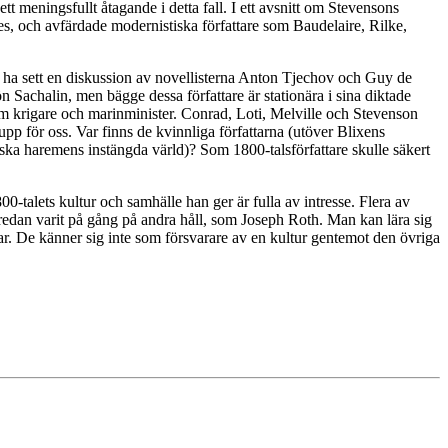
t meningsfullt åtagande i detta fall. I ett avsnitt om Stevensons
es, och avfärdade modernistiska författare som Baudelaire, Rilke,
a ha sett en diskussion av novellisterna Anton Tjechov och Guy de
ön Sachalin, men bägge dessa författare är stationära i sina diktade
som krigare och marinminister. Conrad, Loti, Melville och Stevenson
pp för oss. Var finns de kvinnliga författarna (utöver Blixens
ska haremens instängda värld)? Som 1800-talsförfattare skulle säkert
-talets kultur och samhälle han ger är fulla av intresse. Flera av
redan varit på gång på andra håll, som Joseph Roth. Man kan lära sig
rar. De känner sig inte som försvarare av en kultur gentemot den övriga