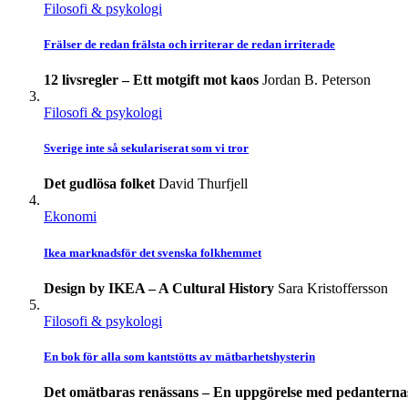
Filosofi & psykologi
Frälser de redan frälsta och irriterar de redan irriterade
12 livsregler – Ett motgift mot kaos
Jordan B. Peterson
Filosofi & psykologi
Sverige inte så sekulariserat som vi tror
Det gudlösa folket
David Thurfjell
Ekonomi
Ikea marknadsför det svenska folkhemmet
Design by IKEA – A Cultural History
Sara Kristoffersson
Filosofi & psykologi
En bok för alla som kantstötts av mätbarhetshysterin
Det omätbaras renässans – En uppgörelse med pedanterna