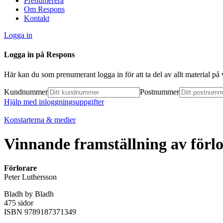
Prenumerera
Om Respons
Kontakt
Logga in
Logga in på Respons
Här kan du som prenumerant logga in för att ta del av allt material p
Kundnummer
Postnummer
Hjälp med inloggningsuppgifter
Konstarterna & medier
Vinnande framställning av förl
Förlorare
Peter Luthersson
Bladh by Bladh
475 sidor
ISBN 9789187371349