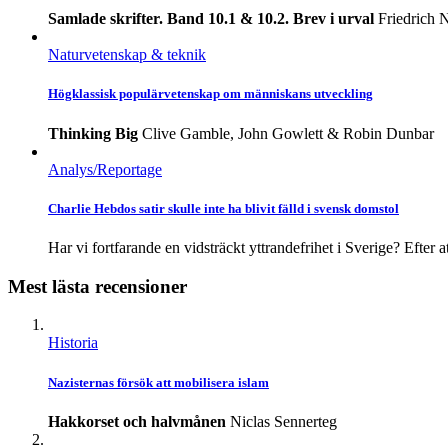
Samlade skrifter. Band 10.1 & 10.2. Brev i urval
Friedrich 
Naturvetenskap & teknik
Högklassisk populärvetenskap om människans utveckling
Thinking Big
Clive Gamble, John Gowlett & Robin Dunbar
Analys/Reportage
Charlie Hebdos satir skulle inte ha blivit fälld i svensk domstol
Har vi fortfarande en vidsträckt yttrandefrihet i Sverige? Efter at
Mest lästa recensioner
Historia
Nazisternas försök att mobilisera islam
Hakkorset och halvmånen
Niclas Sennerteg