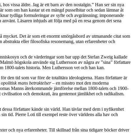
 hos vissa äldre. Jag är ett barn av den nostalgin.” Han ser sin nya
t är som om han kastar ut en mängd pusselbitar och sedan lämnar åt
 saknar tydliga formuleringar av syfte och avgränsning; imponerande
an använt. Läsaren inbjuds att följa med på en resa genom det sena
erar så mycket. Det är som ett enormt smörgåsbord av utmanande citat som
n abstrakta eller filosofiska resonemang, utan erfarenheter och
n människosyn och de värderingar som bar upp det Stefan Zweig kallade
p vid Malmö högskola använde sig Luthersson av några av ”sina” författare
t om 1800-talets historia. Men Luthersson vet och han kan.
r den tid som var före de totalitära ideologierna. Hans författare är
 opolitisk mans betraktelser
– en misstro mot den moderna
a Thomas Manns återkommande jämförelse mellan 1800-talets och 1900-
civilisation och demokrati, ära gentemot jämlikhet och radikalism.
att dessa författare kände sin värld. Han tävlar med dem i nyfikenhet
 tid. Pierre Loti till exempel reste över världens alla hav och
r och nya erfarenheter. Till skillnad från sina tidigare böcker driver