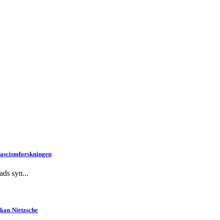
 fascismforskningen
ads syn...
skan Nietzsche