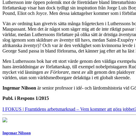
Luthersson inte öppen polemik mot de företrädare bland litteraturhistor
författarskap visar han dock tydligt sin inspiration från Jorge Luis 
Pound, Eliot och Joyce. Men dessa iakttagelser kommer som i förbifar
Vän av ordning kan givetvis sätta många frågetecken i Lutherssons bok
Maupassant. Men det är något som säger mig att de inte riktigt passar i
världar, medan Lutherssons författare på olika sätt är dristiga äventy
slog igenom som skildrare av äventyr till havs, medan Saint-Exupéry va
afrikanska äventyr)? Och var är den verklighet som kvinnorna levde i 
George Sand passa in bland förlorarna, det känner jag efter att ha läst
Men Lutherssons bok
har ett stort värde genom den väldiga exempelsam
hans äreräddningar av författarskap, till exempel nobelpristagaren Ru
mycket vid läsningen av
Förlorare
, mest av allt genom den plaidoyer 
världen, utan som världsmedborgare delaktiga i ett globalt skeende.
Ingemar Nilsson
är senior professor i idé- och lärdomshistoria vid Gö
Publ. i
Respons 1/2015
I FOKUS
| Framtidens arbetsmarknad – Vem kommer att göra jobbet
Ingemar Nilsson