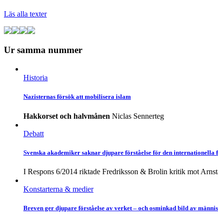
Läs alla texter
Ur samma nummer
Historia
Nazisternas försök att mobilisera islam
Hakkorset och halvmånen
Niclas Sennerteg
Debatt
Svenska akademiker saknar djupare förståelse för den internationella
I Respons 6/2014 riktade Fredriksson & Brolin kritik mot Arnst
Konstarterna & medier
Breven ger djupare förståelse av verket – och osminkad bild av männi