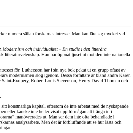
ker numera sällan forskarnas intresse. Man kan lära sig mycket vid
en
Modernism och individualitet – En studie i den litterära
sk litteraturvetenskap. Han har öppnat ljuset ut mot den internationella
ntresset för. Luthersson har i sin nya bok pekat ut en grupp oftast av
tterära modernismen slog igenom. Dessa författare är bland andra Karen
de Saint-Exupéry, Robert Louis Stevenson, Henry David Thoreau och
.
 sitt konstnärliga kapital, eftersom de inte arbetat med de nyskapande
 eller kanske inte heller visat upp förmågan att tränga in i
rlorarna” manövrerades ut. Man ser dem inte ofta behandlade i
karnas analysarbete. Men det är förbluffande att se hur lästa och
ringar.