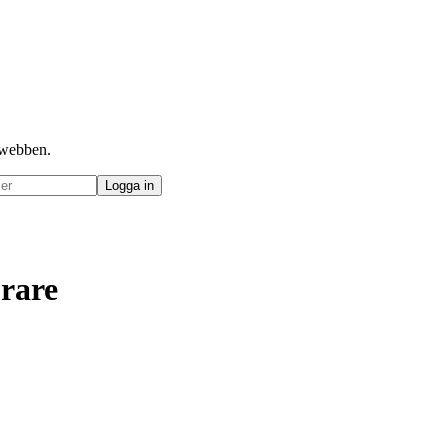
å webben.
orare