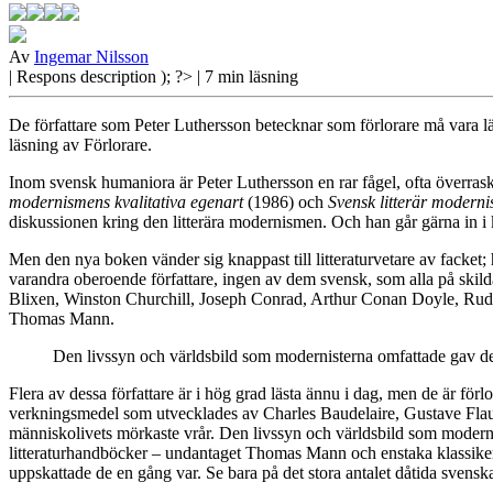
Av
Ingemar Nilsson
| Respons
description ); ?>
| 7 min läsning
De författare som Peter Luthersson betecknar som förlorare må vara l
läsning av Förlorare.
Inom svensk humaniora
är Peter Luthersson en rar fågel, ofta överras
modernismens kvalitativa egenart
(1986) och
Svensk litterär moderni
diskussionen kring den litterära modernismen. Och han går gärna in i 
Men den nya boken vänder sig knappast till litteraturvetare av facket; h
varandra oberoende författare, ingen av dem svensk, som alla på skild
Blixen, Winston Churchill, Joseph Conrad, Arthur Conan Doyle, Rud
Thomas Mann.
Den livssyn och världsbild som modernisterna omfattade gav dem 
Flera av dessa författare är i hög grad lästa ännu i dag, men de är fö
verkningsmedel som utvecklades av Charles Baudelaire, Gustave Flauber
människolivets mörkaste vrår. Den livssyn och världsbild som modernis
litteraturhandböcker – undantaget Thomas Mann och enstaka klassiker 
uppskattade de en gång var. Se bara på det stora antalet dåtida svensk