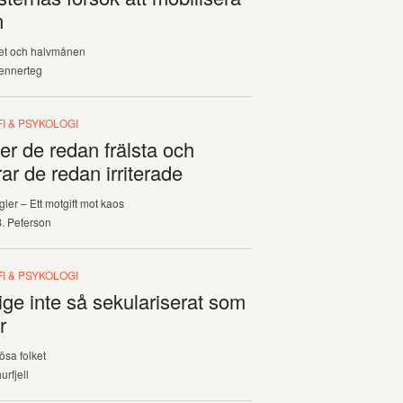
m
et och halvmånen
ennerteg
I & PSYKOLOGI
er de redan frälsta och
erar de redan irriterade
gler – Ett motgift mot kaos
. Peterson
I & PSYKOLOGI
ige inte så sekulariserat som
r
ösa folket
urfjell