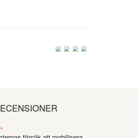
RECENSIONER
IA
sternas försök att mobilisera