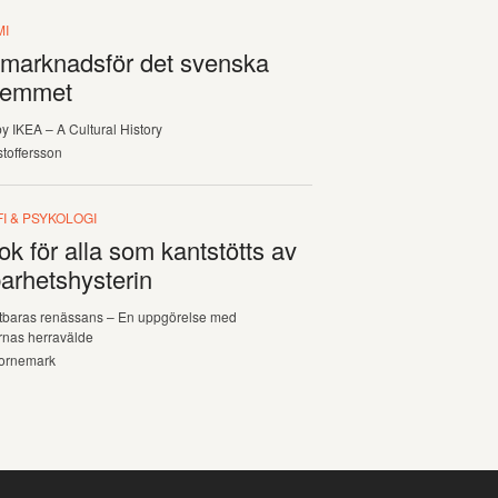
MI
 marknadsför det svenska
hemmet
y IKEA – A Cultural History
stoffersson
I & PSYKOLOGI
ok för alla som kantstötts av
arhetshysterin
tbaras renässans – En uppgörelse med
rnas herravälde
ornemark