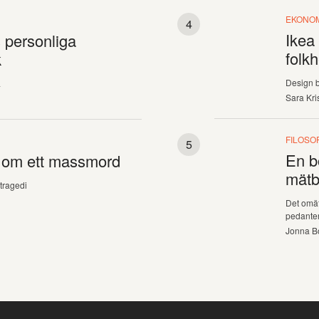
EKONO
Ikea
 personliga
folk
k
Design b
a
Sara Kri
FILOSOF
En b
r om ett massmord
mätb
tragedi
Det omä
pedante
Jonna B