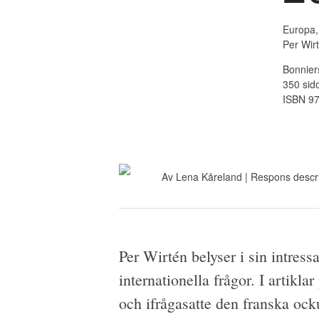
Europa,
Per Wir
Bonnier
350 sid
ISBN 9
Av
Lena Kåreland
| Respons
descri
Per Wirtén belyser i sin intres
internationella frågor. I artikl
och ifrågasatte den franska ock