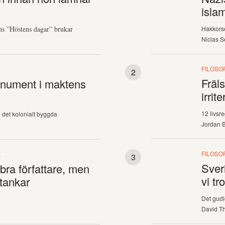
isla
ns ”Höstens dagar” brukar
Hakkors
Niclas S
FILOSOF
Fräls
onument i maktens
irrit
12 livsre
det kolonialt byggda
Jordan B
FILOSOF
K
Sver
bra författare, men
vi tro
 tankar
Det gudl
David Th