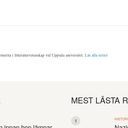
merita i litteraturvetenskap vid Uppsala universitet.
Läs alla texter
R
MEST LÄSTA 
HISTOR
 innan hon lämnar
Nazi