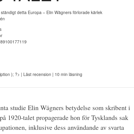
 ständigt detta Europa – Elin Wägners förlorade kärlek
tén
s
or
789100177119
ption ); ?>
| Låst recension
| 10 min läsning
santa studie Elin Wägners betydelse som skribent i
ar på 1920-talet propagerade hon för Tysklands sak
upationen, inklusive dess användande av svarta