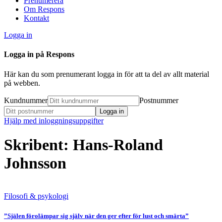
Prenumerera
Om Respons
Kontakt
Logga in
Logga in på Respons
Här kan du som prenumerant logga in för att ta del av allt material
på webben.
Kundnummer
Postnummer
Hjälp med inloggningsuppgifter
Skribent: Hans-Roland
Johnsson
Filosofi & psykologi
”Själen förolämpar sig själv när den ger efter för lust och smärta”