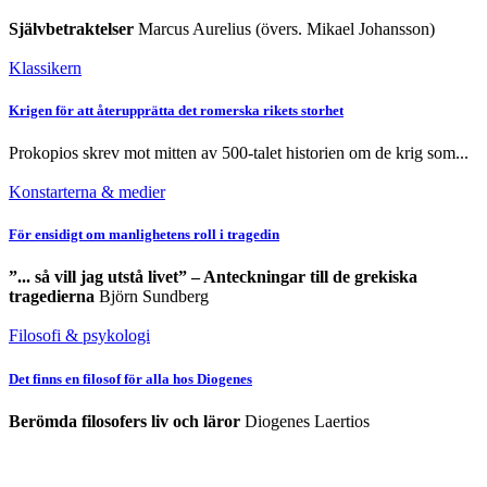
Självbetraktelser
Marcus Aurelius (övers. Mikael Johansson)
Klassikern
Krigen för att återupprätta det romerska rikets storhet
Prokopios skrev mot mitten av 500-talet historien om de krig som...
Konstarterna & medier
För ensidigt om manlighetens roll i tragedin
”... så vill jag utstå livet” – Anteckningar till de grekiska
tragedierna
Björn Sundberg
Filosofi & psykologi
Det finns en filosof för alla hos Diogenes
Berömda filosofers liv och läror
Diogenes Laertios