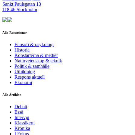
Sankt Paulsgatan 13
118 46 Stockholm
Alla Recensioner
Filosofi & psykologi
Historia
Konstarterna & medier
Naturvetenskap & teknik
Politik & samhälle
Utbildning
Respons aktuell
Ekonomi
Alla Artiklar
Debatt
Essä
Intervju
Klassikern
Krönika
I Fokus