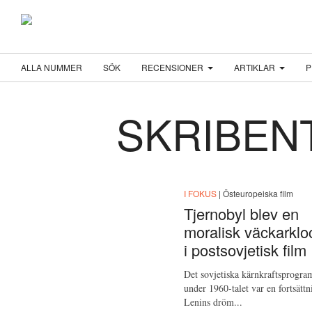
ALLA NUMMER
SÖK
RECENSIONER
ARTIKLAR
P
SKRIBEN
I FOKUS
| Östeuropeiska film
Tjernobyl blev en
moralisk väckarklo
i postsovjetisk film
Det sovjetiska kärnkraftsprogr
under 1960-talet var en fortsättn
Lenins dröm...