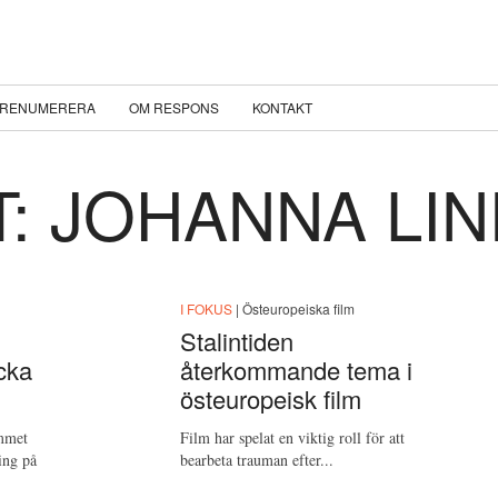
RENUMERERA
OM RESPONS
KONTAKT
T: JOHANNA LI
I FOKUS
| Östeuropeiska film
Stalintiden
cka
återkommande tema i
östeuropeisk film
ammet
Film har spelat en viktig roll för att
ing på
bearbeta trauman efter...