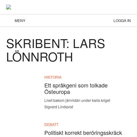
MENY
LOGGA IN
SKRIBENT: LARS
LÖNNROTH
HISTORIA
Ett språkgeni som tolkade
Östeuropa
Livet bakom järnridån under kalla kriget
Sigvard Lindqvist
DEBATT
Politiskt korrekt beröringsskräck