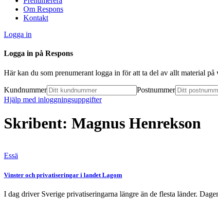
Prenumerera
Om Respons
Kontakt
Logga in
Logga in på Respons
Här kan du som prenumerant logga in för att ta del av allt material p
Kundnummer
Postnummer
Hjälp med inloggningsuppgifter
Skribent: Magnus Henrekson
Essä
Vinster och privatiseringar i landet Lagom
I dag driver Sverige privatiseringarna längre än de flesta länder. Dagen