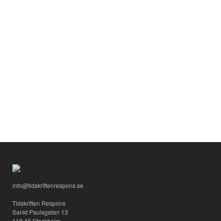
info@tidskriftenrespons.se
Tidskriften Respons
Sankt Paulsgatan 13
118 46 Stockholm