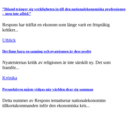
”Ibland tränger sig verkligheten in till den nationalekonomiska ­professionen
– men inte alltid.”
Respons har träffat en ekonom som länge varit en frispråkig
kritiker...
Utblick
Det finns bara en sanning och nyateismen är dess profet
Nyateisternas kritik av religionen är inte särskilt ny. Det som
framför...
Krönika
Perspektiven måste vidgas när världen drar sig samman
Detta nummer av Respons tematiserar nationalekonomins
tillkortakommanden inför den ekonomiska kris...