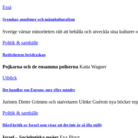
Essä
Svenskar, muslimer och mångkulturalism
Sverige värnar minoriteters rätt att behålla och utveckla sina kulturer o
Politik & samhälle
Rotlöshetens brödraskap
Pojkarna och de ensamma poliserna
Katia Wagner
Utblick
Det handlar om Europa, mer eller mindre
Juristen Dieter Grimms och statvetaren Ulrike Guérots nya böcker repr
Politik & samhälle
Hård kritik av Israel som visar att det inte är så illa ställt
Israel – Sociologiska essäer
Eva Illouz