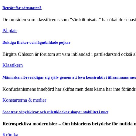
Reträtt för rättsstaten?
De områden som klassificeras som ”särskilt utsatta” har ökat de senast
På plats
Duktiga flickor och lågutbildade pojkar
Birgitta Ohlsson är förutom att vara inblandad i partiledarstrid också ak
Klassikern
Människan förverkligar sig själv genom att leva konstruktivt tillsammans me
Konfucianismens innebörd har skiftat men dess kärna har inte förändra
Konstarterna & medier
Scootrar, vinylskivor och stilettklackar skapar stabilitet i nuet
Retrospektiva modernister – Om historiens betydelse för nutida
Krönika