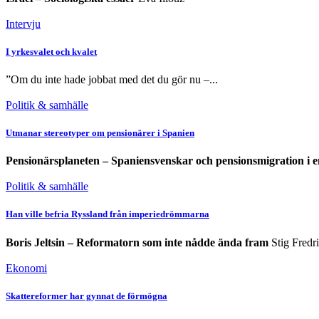
Intervju
I yrkesvalet och kvalet
”Om du inte hade jobbat med det du gör nu –...
Politik & samhälle
Utmanar stereotyper om pensionärer i Spanien
Pensionärsplaneten – Spaniensvenskar och pensionsmigration i e
Politik & samhälle
Han ville befria Ryssland från imperiedrömmarna
Boris Jeltsin – Reformatorn som inte nådde ända fram
Stig Fredr
Ekonomi
Skattereformer har gynnat de förmögna