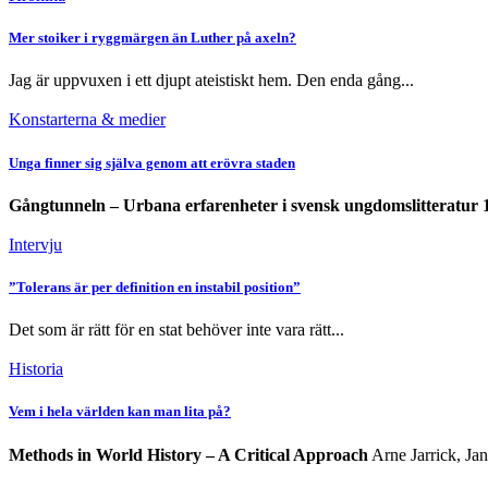
Mer stoiker i ryggmärgen än Luther på axeln?
Jag är uppvuxen i ett djupt ateistiskt hem. Den enda gång...
Konstarterna & medier
Unga finner sig själva genom att erövra staden
Gångtunneln – Urbana erfarenheter i svensk ungdomslitteratur
Intervju
”Tolerans är per definition en instabil position”
Det som är rätt för en stat behöver inte vara rätt...
Historia
Vem i hela världen kan man lita på?
Methods in World History – A Critical Approach
Arne Jarrick, J