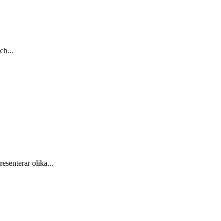
ch...
esenterar olika...