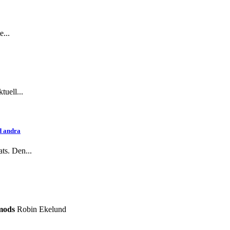
e...
tuell...
d andra
ts. Den...
 mods
Robin Ekelund