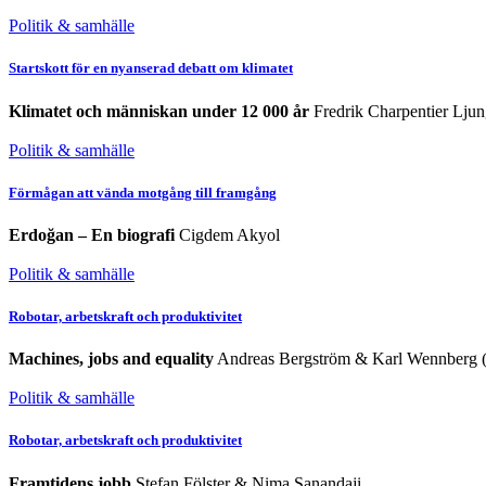
Politik & samhälle
Startskott för en nyanserad debatt om klimatet
Klimatet och människan under 12 000 år
Fredrik Charpentier Ljun
Politik & samhälle
Förmågan att vända motgång till framgång
Erdoğan – En biografi
Cigdem Akyol
Politik & samhälle
Robotar, arbetskraft och produktivitet
Machines, jobs and equality
Andreas Bergström & Karl Wennberg (
Politik & samhälle
Robotar, arbetskraft och produktivitet
Framtidens jobb
Stefan Fölster & Nima Sanandaji