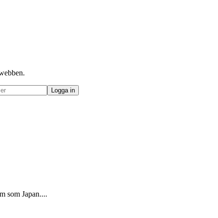
å webben.
m som Japan....