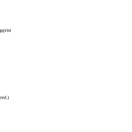
gqvist
red.)