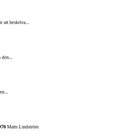
att beskriva...
 den...
en...
970
Matts Lindström