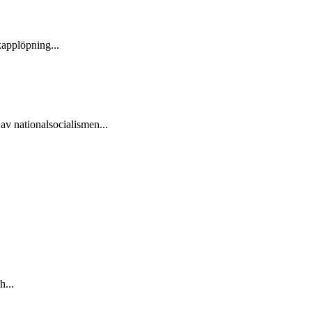
kapplöpning...
v nationalsocialismen...
h...