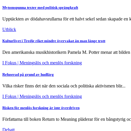
Mytomspunna texter med politisk sprängkraft
Upptäckten av dödahavsrullarna för ett halvt sekel sedan skapade en 
Utblick
Kulturlivet i Tredje riket mindre övervakat än man länge trott
Den amerikanska musikhistorikern Pamela M. Potter menar att bilden a
I Fokus
| Meningslös och menlös forskning
Refuserad på grund av hudfärg
Vilka risker finns det när den sociala och politiska aktivismen blir...
I Fokus
| Meningslös och menlös forskning
Risken för menlös forskning är inte överdriven
Författarna till boken Return to Meaning pläderar för en bångstyrig oc
Debatt