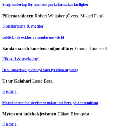
Svagt underlag för tesen om psykofarmakas farlighet
Pillerparadoxen
Robert Whitaker (Övers. Mikael Fant)
Konstarterna & medier
Inblick i de exklusiva samlarnas värld
Samlarna och konstens miljonaffärer
Gunnar Lindstedt
Filosofi & psykologi
Den illusoriska jakten på vårt lyckliga urprung
Ut ur Kalahari
Lasse Berg
Historia
Motstånd mot bolsjevismen måste inte bero på antisemitism
Myten om judebolsjevismen
Håkan Blomqvist
Historia