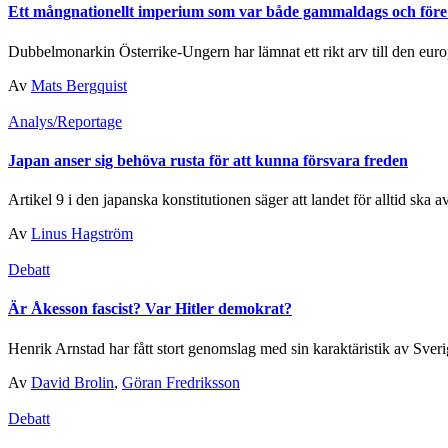
Ett mångnationellt imperium som var både gammaldags och före 
Dubbelmonarkin Österrike-Ungern har lämnat ett rikt arv till den europ
Av
Mats Bergquist
Analys/Reportage
Japan anser sig behöva rusta för att kunna försvara freden
Artikel 9 i den japanska konstitutionen säger att landet för alltid ska av
Av
Linus Hagström
Debatt
Är Åkesson fascist? Var Hitler demokrat?
Henrik Arnstad har fått stort genomslag med sin karaktäristik av Sveri
Av
David Brolin
,
Göran Fredriksson
Debatt