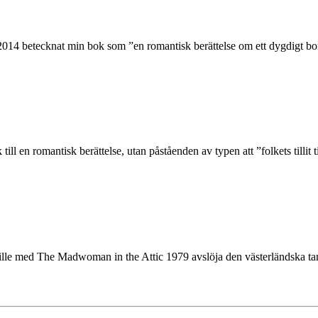
014 betecknat min bok som ”en romantisk berättelse om ett dygdigt bond
ill en romantisk berättelse, utan påståenden av typen att ”folkets tillit 
lle med The Madwoman in the Attic 1979 avslöja den västerländska tanke