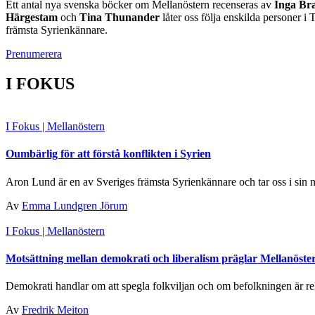
Ett antal nya svenska böcker om Mellanöstern recenseras av
Inga Bra
Härgestam
och
Tina Thunander
låter oss följa enskilda
personer i 
främsta Syrienkännare.
Prenumerera
I FOKUS
I Fokus
| Mellanöstern
Oumbärlig för att förstå konflikten i Syrien
Aron Lund är en av Sveriges främsta Syrienkännare och tar oss i sin ny
Av
Emma Lundgren Jörum
I Fokus
| Mellanöstern
Motsättning mellan demokrati och liberalism präglar Mellanöste
Demokrati handlar om att spegla folkviljan och om befolkningen är relig
Av
Fredrik Meiton