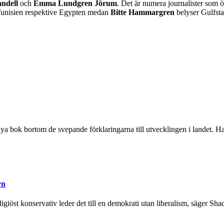
ndell
och
Emma Lundgren Jörum
. Det är numera journalister som ö
Tunisien respektive Egypten medan
Bitte Hammargren
belyser Gulfst
a bok bortom de svepande förklaringarna till utvecklingen i landet. Han v
rn
iöst konservativ leder det till en demokrati utan liberalism, säger Shad