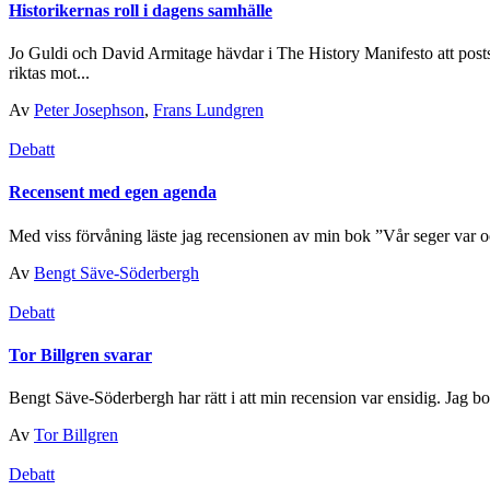
Historikernas roll i dagens samhälle
Jo Guldi och David Armitage hävdar i The History Manifesto att poststr
riktas mot...
Av
Peter Josephson
,
Frans Lundgren
Debatt
Recensent med egen agenda
Med viss förvåning läste jag recensionen av min bok ”Vår seger var o
Av
Bengt Säve-Söderbergh
Debatt
Tor Billgren svarar
Bengt Säve-Söderbergh har rätt i att min recension var ensidig. Jag bor
Av
Tor Billgren
Debatt