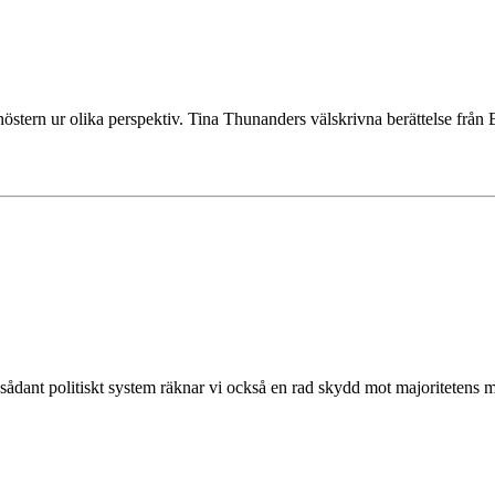
nöstern ur olika perspektiv. Tina Thunanders välskrivna berättelse från 
ådant politiskt system räknar vi också en rad skydd mot majoritetens möj