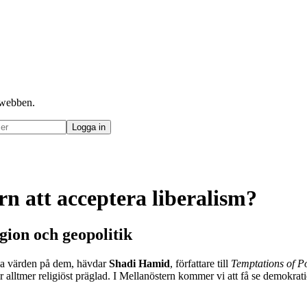
å webben.
n att acceptera liberalism?
gion och geopolitik
rala värden på dem, hävdar
Shadi Hamid
, författare
till
Temptations of 
 blir alltmer religiöst präglad. I Mellanöstern kommer vi att få se demokrat