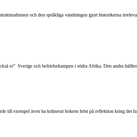
ukturalismen och den språkliga vändningen gjort historikerna irrelevanta
ckså er” Sverige och befrielsekampen i södra Afrika. Den andra hälften
de till exempel även ha kritiserat bokens brist på reflektion kring det fa