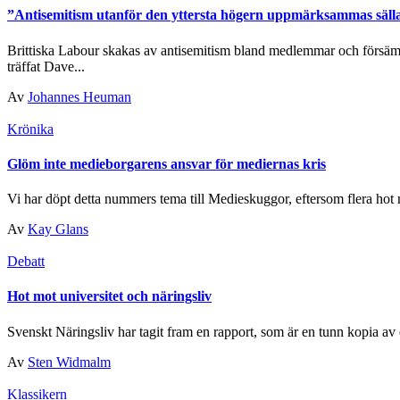
”Antisemitism utanför den yttersta högern uppmärksammas säll
Brittiska Labour skakas av antisemitism bland medlemmar och försämrad
träffat Dave...
Av
Johannes Heuman
Krönika
Glöm inte medieborgarens ansvar för mediernas kris
Vi har döpt detta nummers tema till Medieskuggor, eftersom flera hot n
Av
Kay Glans
Debatt
Hot mot universitet och näringsliv
Svenskt Näringsliv har tagit fram en ­rapport, som är en tunn kopia av 
Av
Sten Widmalm
Klassikern