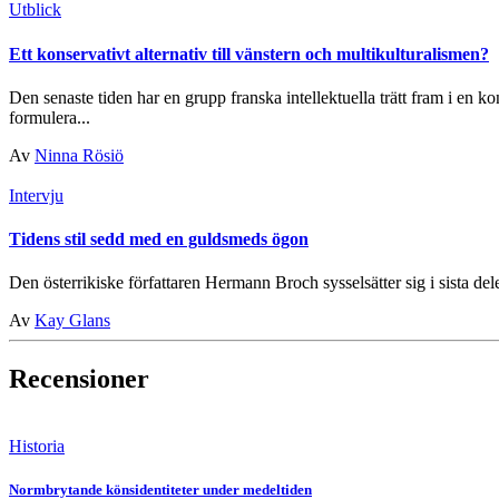
Utblick
Ett konservativt alternativ till vänstern och multikulturalismen?
Den senaste tiden har en grupp franska intellektuella trätt fram i en
formulera...
Av
Ninna Rösiö
Intervju
Tidens stil sedd med en guldsmeds ögon
Den österrikiske författaren Hermann Broch sysselsätter sig i sista d
Av
Kay Glans
Recensioner
Historia
Normbrytande könsidentiteter under medeltiden