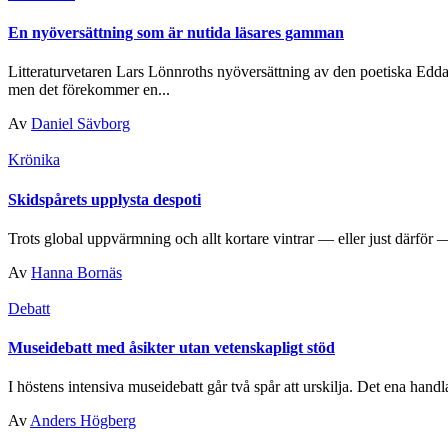
En nyöversättning som är nutida läsares gamman
Litteraturvetaren Lars Lönnroths nyöversättning av den poetiska Edda
men det förekommer en...
Av
Daniel Sävborg
Krönika
Skidspårets upplysta despoti
Trots global uppvärmning och allt kortare vintrar — eller just därför — 
Av
Hanna Bornäs
Debatt
Museidebatt med åsikter utan vetenskapligt stöd
I höstens intensiva museidebatt går två spår att urskilja. Det ena handl
Av
Anders Högberg