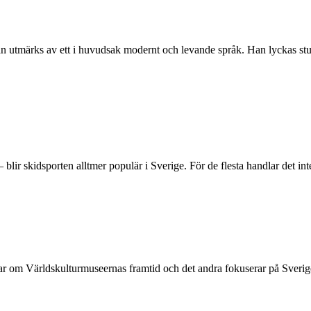
n utmärks av ett i huvudsak modernt och levande språk. Han lyckas stun
blir skidsporten alltmer populär i Sverige. För de flesta handlar det inte 
ar om Världskulturmuseernas framtid och det andra fokuserar på Sveriges k