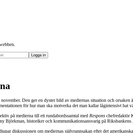
å webben.
rna
 november. Den ger en dyster bild av mediernas situation och orsaken
umentationen för hur man ska motverka det man kallar lågintensivt hat v
pektiv på medierna till ett rundabordssamtal med
Respons
chefredaktör K
Jenny Björkman, historiker och kommunikationsansvarig på Riksbankens
 fördjupar diskussionen om mediernas självrannsakan efter det amerikans