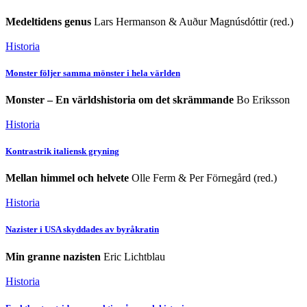
Medeltidens genus
Lars Hermanson & Auður Magnúsdóttir (red.)
Historia
Monster följer samma mönster i hela världen
Monster – En världshistoria om det skrämmande
Bo Eriksson
Historia
Kontrastrik italiensk gryning
Mellan himmel och helvete
Olle Ferm & Per Förnegård (red.)
Historia
Nazister i USA skyddades av byråkratin
Min granne nazisten
Eric Lichtblau
Historia