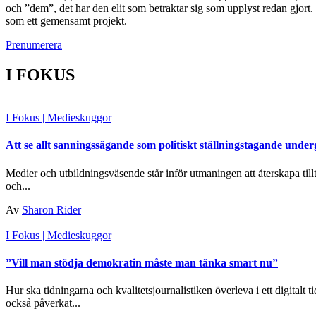
och ”dem”, det har den elit som betraktar sig som upplyst redan gjort
som ett gemensamt projekt.
Prenumerera
I FOKUS
I Fokus
| Medieskuggor
Att se allt sanningssägande som politiskt ställningstagande und
Medier och utbildningsväsende står inför utmaningen att återskapa till
och...
Av
Sharon Rider
I Fokus
| Medieskuggor
”Vill man stödja demokratin måste man tänka smart nu”
Hur ska tidningarna och kvalitetsjournalistiken överleva i ett digital
också påverkat...