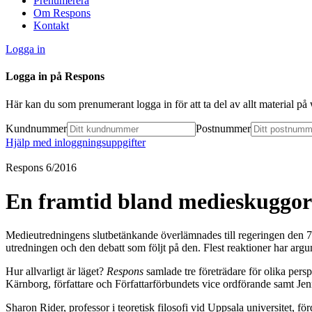
Prenumerera
Om Respons
Kontakt
Logga in
Logga in på Respons
Här kan du som prenumerant logga in för att ta del av allt material p
Kundnummer
Postnummer
Hjälp med inloggningsuppgifter
Respons 6/2016
En framtid bland medieskuggo
Medieutredningens slutbetänkande överlämnades till regeringen den 7
utredningen och den debatt som följt på den. Flest reaktioner har arg
Hur allvarligt är läget?
Respons
samlade tre företrädare för olika pers
Kärnborg, författare och Författarförbundets vice ordförande samt 
Sharon Rider, professor i teoretisk filosofi vid Uppsala universitet,