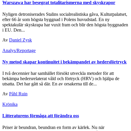
Warszawa har besegrat totalitarismerna med skyskrapor
Nyligen detroniserades Stalins socialrealistiska gåva, Kulturpalatset,
efter 66 år som högsta byggnad i Polens huvudstad. En ny
spektakulär skyskrapa har vuxit fram och blir den högsta byggnaden
i EU. Den...
Av
Daniel Zysk
Analys/Reportage
Ny metod skapar kontinuitet i bekämpandet av hedersförtryck
I två decennier har samhället försökt utveckla metoder för att
bekämpa hedersrelaterat våld och förtryck (HRV) och hjälpa de
utsatta. Det har gått så där. En av orsakerna till de...
Av
Påhl Ruin
Krönika
Litteraturens förmåga att förändra oss
Priser är beundran, beundran en form av kärlek. Nu när