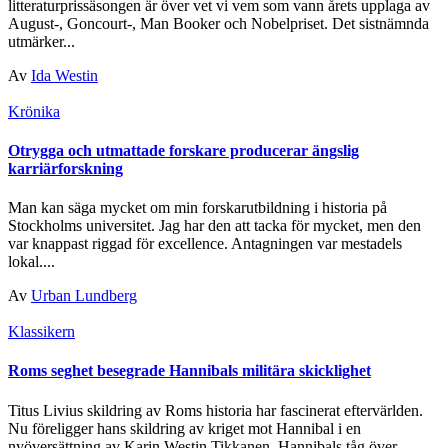
litteraturprissäsongen är över vet vi vem som vann årets upplaga av
August-, Goncourt-, Man Booker och Nobelpriset. Det sistnämnda
utmärker...
Av
Ida Westin
Krönika
Otrygga och utmattade forskare producerar ängslig
karriärforskning
Man kan säga mycket om min forskarutbildning i historia på
Stockholms universitet. Jag har den att tacka för mycket, men den
var knappast riggad för excellence. Antagningen var mestadels
lokal....
Av
Urban Lundberg
Klassikern
Roms seghet besegrade Hannibals militära skicklighet
Titus Livius skildring av Roms historia har fascinerat eftervärlden.
Nu föreligger hans skildring av kriget mot Hannibal i en
nyöversättning av Karin Westin Tikkanen. Hannibals tåg över