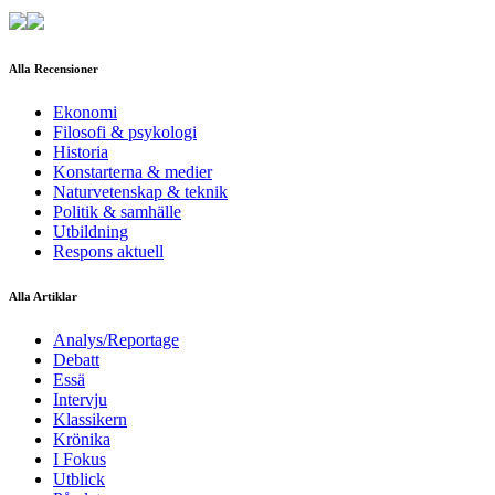
Alla Recensioner
Ekonomi
Filosofi & psykologi
Historia
Konstarterna & medier
Naturvetenskap & teknik
Politik & samhälle
Utbildning
Respons aktuell
Alla Artiklar
Analys/Reportage
Debatt
Essä
Intervju
Klassikern
Krönika
I Fokus
Utblick