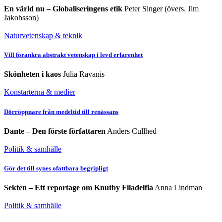
En värld nu – Globaliseringens etik
Peter Singer (övers. Jim
Jakobsson)
Naturvetenskap & teknik
Vill förankra abstrakt vetenskap i levd erfarenhet
Skönheten i kaos
Julia Ravanis
Konstarterna & medier
Dörröppnare från medeltid till renässans
Dante – Den förste författaren
Anders Cullhed
Politik & samhälle
Gör det till synes ofattbara begripligt
Sekten – Ett reportage om Knutby Filadelfia
Anna Lindman
Politik & samhälle