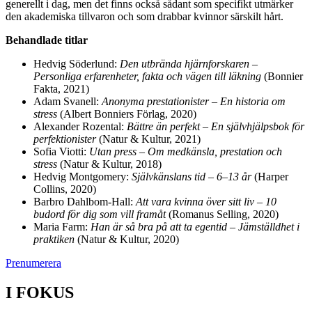
generellt i dag, men det finns också sådant som specifikt utmärker
den akademiska tillvaron och som drabbar kvinnor särskilt hårt.
Behandlade titlar
Hedvig Söderlund:
Den utbrända hjärnforskaren –
Personliga erfarenheter, fakta och vägen till läkning
(
Bonnier
Fakta, 2021)
Adam Svanell:
Anonyma prestationister – En historia om
stress
(Albert Bonniers Förlag, 2020)
Alexander Rozental:
Bättre än perfekt – En självhjälpsbok för
perfektionister
(Natur & Kultur, 2021)
Sofia Viotti:
Utan press – Om medkänsla, prestation och
stress
(Natur & Kultur, 2018)
Hedvig Montgomery:
Självkänslans tid – 6–13 år
(Harper
Collins, 2020)
Barbro Dahlbom-Hall:
Att vara kvinna över sitt liv – 10
budord för dig som vill framåt
(Romanus Selling, 2020)
Maria Farm:
Han är så bra på att ta egentid – Jämställdhet i
praktiken
(Natur & Kultur, 2020)
Prenumerera
I FOKUS