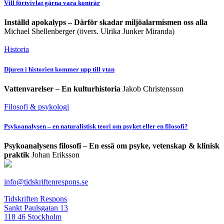
Vill förtvivlat gärna vara konträr
Inställd apokalyps – Därför skadar miljöalarmismen oss alla
Michael Shellenberger (övers. Ulrika Junker Miranda)
Historia
Djuren i historien kommer upp till ytan
Vattenvarelser – En kulturhistoria
Jakob Christensson
Filosofi & psykologi
Psykoanalysen – en naturalistisk teori om psyket eller en filosofi?
Psykoanalysens filosofi – En essä om psyke, vetenskap & klinisk
praktik
Johan Eriksson
info@tidskriftenrespons.se
Tidskriften Respons
Sankt Paulsgatan 13
118 46 Stockholm