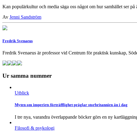
Kan populärkultur och media säga oss något om hur samhället ser på ä
Av
Jenni Sandström
Fredrik Svenaeus
Fredrik Svenaeus är professor vid Centrum för praktisk kunskap, Söd
Ur samma nummer
Utblick
Myten om imperiets förträfflighet präglar storbritannien än i dag
I tre nya, varandra överlappande böcker görs en ny kartläggning
Filosofi & psykologi