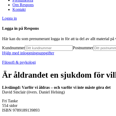
Prenumerera
Om Respons
Kontakt
Logga in
Logga in på Respons
Här kan du som prenumerant logga in för att ta del av allt material p
Kundnummer
Postnummer
Hjälp med inloggningsuppgifter
Filosofi & psykologi
Är åldrandet en sjukdom för vil
Livslängd: Varför vi åldras – och varför vi inte måste göra det
David Sinclair (övers. Daniel Helsing)
Fri Tanke
554 sidor
ISBN 9789189139893