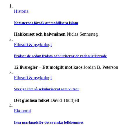
Historia
Nazisternas försök att mobilisera islam
Hakkorset och halvmånen
Niclas Sennerteg
Filosofi & psykologi
Frälser de redan frälsta och irriterar de redan irriterade
12 livsregler – Ett motgift mot kaos
Jordan B. Peterson
Filosofi & psykologi
Sverige inte så sekulariserat som vi tror
Det gudlösa folket
David Thurfjell
Ekonomi
Ikea marknadsför det svenska folkhemmet