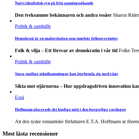
Naivt idealistisk syn på fritt sanningssökande
Den tveksamme bekännaren och andra essäer
Sharon Rider
Politik & samhälle
Demokrati är en maktrelation som innebär folksuveränitet
Folk & vilja – Ett försvar av demokratin i vår tid
Folke Ter
Politik & samhälle
Stora statliga tekniksatsningar kan återbetala sig med råge
Sikta mot stjärnorna – Hur uppdragsdriven innovation ka
Essä
Hoffmann placerade det kusliga mitt i den borgerliga vardagen
Att den tyske romantiske författaren E.T.A. Hoffmann är föremål
Mest lästa recensioner