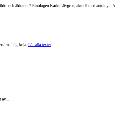
ldre och åldrande? Etnologen Karin Lövgren, aktuell med antologin Att
ertörns högskola.
Läs alla texter
 av...