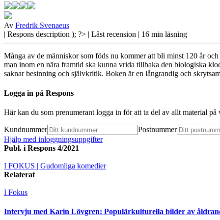
Av
Fredrik Svenaeus
| Respons
description ); ?>
| Låst recension
| 16 min läsning
Många av de människor som föds nu kommer att bli minst 120 år och i v
man inom en nära framtid ska kunna vrida tillbaka den biologiska kloc
saknar besinning och självkritik. Boken är en långrandig och skrytsam h
Logga in på Respons
Här kan du som prenumerant logga in för att ta del av allt material p
Kundnummer
Postnummer
Hjälp med inloggningsuppgifter
Publ. i
Respons 4/2021
I FOKUS
| Gudomliga komedier
Relaterat
I Fokus
Intervju med Karin Lövgren: Populärkulturella bilder av åldran