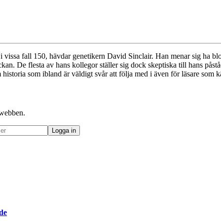
issa fall 150, hävdar genetikern David Sinclair. Han menar sig ha blot
kan. De flesta av hans kollegor ställer sig dock skeptiska till hans pås
istoria som ibland är väldigt svår att följa med i även för läsare som k
å webben.
de