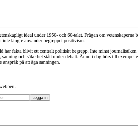
etenskapligt ideal under 1950- och 60-talet. Frågan om vetenskaperna b
vi inte längre använder begreppet positivism.
har fakta blivit ett centralt politiskt begrepp. Inte minst journalistiken
ta, sanning och säkerhet stått under debatt. Ännu i dag hörs till exempe
e anspråk på att äga sanningen.
å webben.