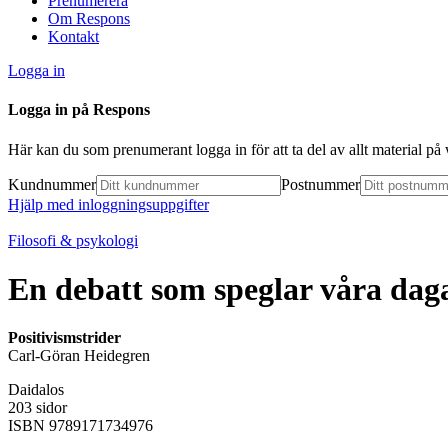
Prenumerera
Om Respons
Kontakt
Logga in
Logga in på Respons
Här kan du som prenumerant logga in för att ta del av allt material p
Kundnummer
Postnummer
Hjälp med inloggningsuppgifter
Filosofi & psykologi
En debatt som speglar våra dag
Positivismstrider
Carl-Göran Heidegren
Daidalos
203 sidor
ISBN 9789171734976