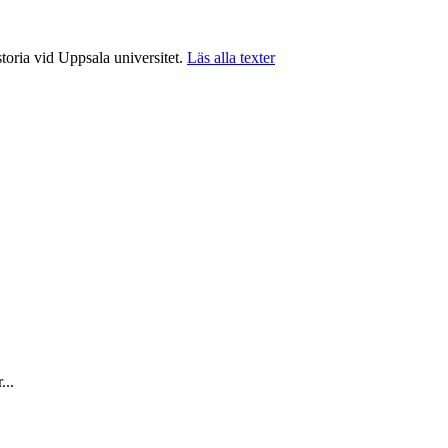
storia vid Uppsala universitet.
Läs alla texter
...