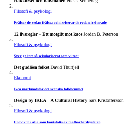
Hakkorset och halvmånen
Niclas Sennerteg
Filosofi & psykologi
Frälser de redan frälsta och irriterar de redan irriterade
12 livsregler – Ett motgift mot kaos
Jordan B. Peterson
Filosofi & psykologi
Sverige inte så sekulariserat som vi tror
Det gudlösa folket
David Thurfjell
Ekonomi
Ikea marknadsför det svenska folkhemmet
Design by IKEA – A Cultural History
Sara Kristoffersson
Filosofi & psykologi
En bok för alla som kantstötts av mätbarhetshysterin