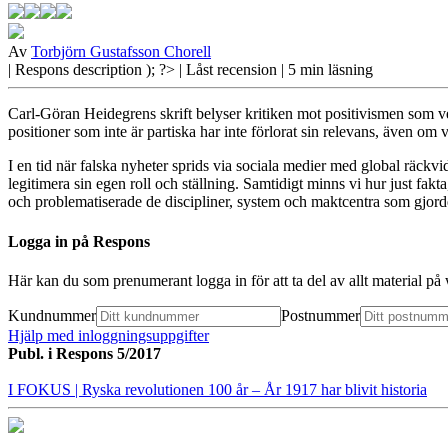
Av
Torbjörn Gustafsson Chorell
| Respons
description ); ?>
| Låst recension
| 5 min läsning
Carl-Göran Heidegrens skrift belyser kritiken mot positivismen som v
positioner som inte är partiska har inte förlorat sin relevans, även om 
I en tid när
falska nyheter sprids via sociala medier med global räckvidd 
legitimera sin egen roll och ställning. Samtidigt minns vi hur just fak
och problematiserade de discipliner, system och maktcentra som gjord
Logga in på Respons
Här kan du som prenumerant logga in för att ta del av allt material p
Kundnummer
Postnummer
Hjälp med inloggningsuppgifter
Publ. i
Respons 5/2017
I FOKUS
| Ryska revolutionen 100 år – År 1917 har blivit historia