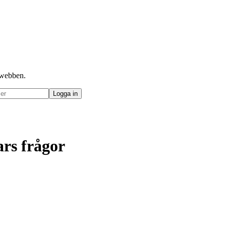
å webben.
ars frågor