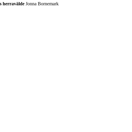
s herravälde
Jonna Bornemark