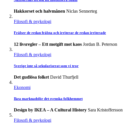
Hakkorset och halvmånen
Niclas Sennerteg
Filosofi & psykologi
Frälser de redan frälsta och irriterar de redan irriterade
12 livsregler – Ett motgift mot kaos
Jordan B. Peterson
Filosofi & psykologi
Sverige inte så sekulariserat som vi tror
Det gudlösa folket
David Thurfjell
Ekonomi
Ikea marknadsför det svenska folkhemmet
Design by IKEA – A Cultural History
Sara Kristoffersson
Filosofi & psykologi