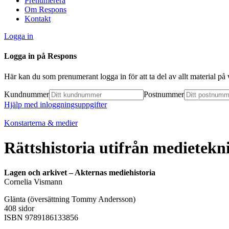
Prenumerera
Om Respons
Kontakt
Logga in
Logga in på Respons
Här kan du som prenumerant logga in för att ta del av allt material p
Kundnummer
Postnummer
Hjälp med inloggningsuppgifter
Konstarterna & medier
Rättshistoria utifrån medietekn
Lagen och arkivet – Akternas mediehistoria
Cornelia Vismann
Glänta (översättning Tommy Andersson)
408 sidor
ISBN 9789186133856