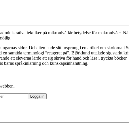
ministrativa tekniker på mikronivå får betydelse för makronivåer. När ho
möjlig.
dningarnas sidor. Debatten hade sitt ursprung i en artikel om skolorna
en samtida terminologi ”reagerat på”. Björklund uttalade sig starkt kri
rande att eleverna lärde att sig skriva för hand och läsa i tryckta böcke
vis barns språkinlärning och kunskapsinhämtning.
å webben.