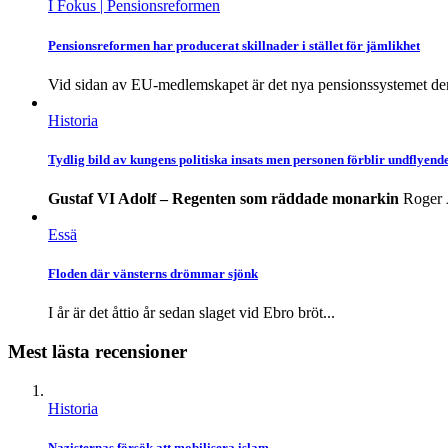
I Fokus
| Pensionsreformen
Pensionsreformen har producerat skillnader i stället för jämlikhet
Vid sidan av EU-medlemskapet är det nya pensionssystemet de
Historia
Tydlig bild av kungens politiska insats men personen förblir undflyend
Gustaf VI Adolf – Regenten som räddade monarkin
Roger
Essä
Floden där vänsterns drömmar sjönk
I år är det åttio år sedan slaget vid Ebro bröt...
Mest lästa recensioner
Historia
Nazisternas försök att mobilisera islam