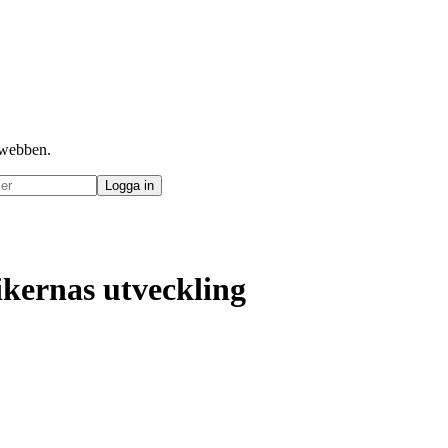
å webben.
ikernas utveckling