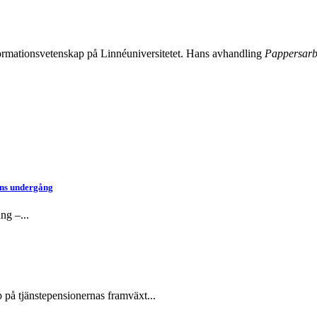
 informationsvetenskap på Linnéuniversitetet. Hans avhandling
Pappersarb
ens undergång
ng –...
 på tjänstepensionernas framväxt...