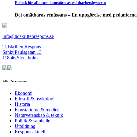
En bok för alla som kantstötts av mätbarhetshysterin
Det omätbaras renässans – En uppgörelse med pedanterna
info@tidskriftenrespons.se
Tidskriften Respons
Sankt Paulsgatan 13
118 46 Stockholm
Alla Recensioner
Ekonomi
Filosofi & psykologi
Historia
Konstarterna & medier
Naturvetenskap & teknik
Politik & samhälle
Utbildning
Respons aktuell