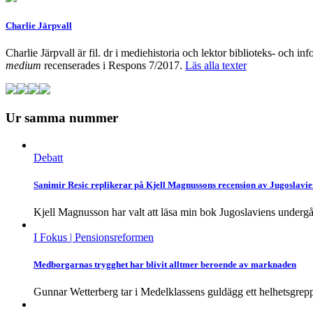
Charlie Järpvall
Charlie Järpvall är fil. dr i mediehistoria och lektor biblioteks- och
medium
recenserades i Respons 7/2017.
Läs alla texter
Ur samma nummer
Debatt
Sanimir Resic replikerar på Kjell Magnussons recension av Jugoslavi
Kjell Magnusson har valt att läsa min bok Jugoslaviens undergå
I Fokus
| Pensionsreformen
Medborgarnas trygghet har blivit alltmer beroende av marknaden
Gunnar Wetterberg tar i Medelklassens guldägg ett helhetsgrepp