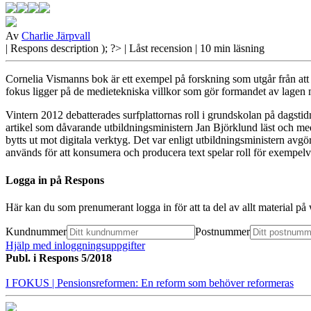
Av
Charlie Järpvall
| Respons
description ); ?>
| Låst recension
| 10 min läsning
Cornelia Vismanns bok är ett exempel på forskning som utgår från att ad
fokus ligger på de medietekniska villkor som gör formandet av lagen 
Vintern 2012 debatterades surfplattornas
roll i grundskolan på dagsti
artikel som dåvarande utbildningsministern Jan Björklund läst och med 
bytts ut mot digitala verktyg. Det var enligt utbildningsministern avgö
används för att konsumera och producera text spelar roll för exempel
Logga in på Respons
Här kan du som prenumerant logga in för att ta del av allt material p
Kundnummer
Postnummer
Hjälp med inloggningsuppgifter
Publ. i
Respons 5/2018
I FOKUS
| Pensionsreformen: En reform som behöver reformeras