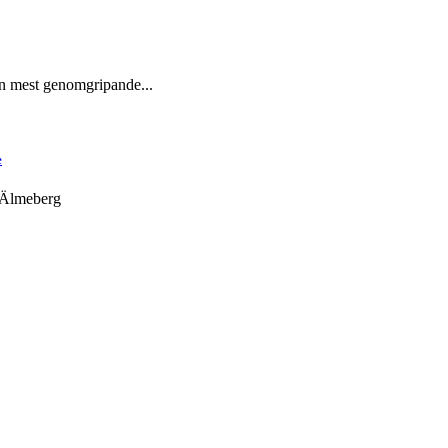
n mest genomgripande...
e
 Älmeberg