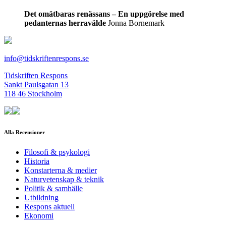
Det omätbaras renässans – En uppgörelse med
pedanternas herravälde
Jonna Bornemark
info@tidskriftenrespons.se
Tidskriften Respons
Sankt Paulsgatan 13
118 46 Stockholm
Alla Recensioner
Filosofi & psykologi
Historia
Konstarterna & medier
Naturvetenskap & teknik
Politik & samhälle
Utbildning
Respons aktuell
Ekonomi