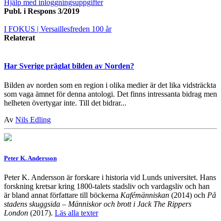
Hjälp med inloggningsuppgifter
Publ. i
Respons 3/2019
I FOKUS
| Versaillesfreden 100 år
Relaterat
Har Sverige präglat bilden av Norden?
Bilden av norden som en region i olika medier är det lika vidsträckta
som vaga ämnet för denna antologi. Det finns intressanta bidrag men
helheten övertygar inte. Till det bidrar...
Av
Nils Edling
Peter K. Andersson
Peter K. Andersson är forskare i historia vid Lunds universitet. Hans
forskning kretsar kring 1800-talets stadsliv och vardagsliv och han
är bland annat författare till böckerna
Kafémänniskan
(2014) och
På
stadens skuggsida – Människor och brott i Jack The Rippers
London
(2017).
Läs alla texter