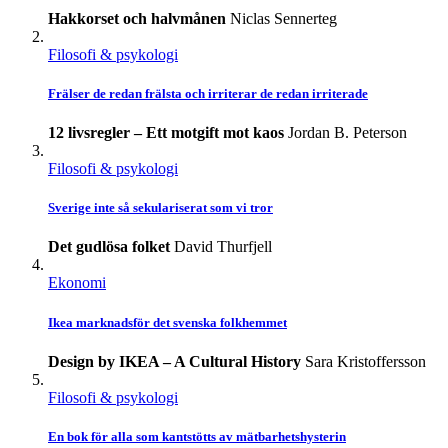
Hakkorset och halvmånen
Niclas Sennerteg
Filosofi & psykologi
Frälser de redan frälsta och irriterar de redan irriterade
12 livsregler – Ett motgift mot kaos
Jordan B. Peterson
Filosofi & psykologi
Sverige inte så sekulariserat som vi tror
Det gudlösa folket
David Thurfjell
Ekonomi
Ikea marknadsför det svenska folkhemmet
Design by IKEA – A Cultural History
Sara Kristoffersson
Filosofi & psykologi
En bok för alla som kantstötts av mätbarhetshysterin