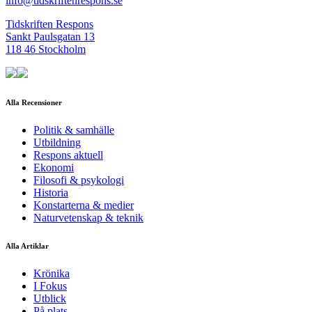
info@tidskriftenrespons.se
Tidskriften Respons
Sankt Paulsgatan 13
118 46 Stockholm
Alla Recensioner
Politik & samhälle
Utbildning
Respons aktuell
Ekonomi
Filosofi & psykologi
Historia
Konstarterna & medier
Naturvetenskap & teknik
Alla Artiklar
Krönika
I Fokus
Utblick
På plats