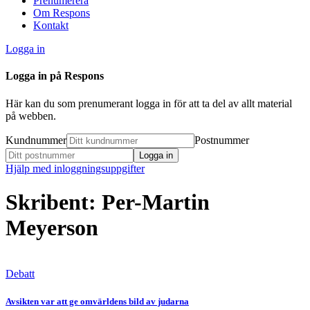
Prenumerera
Om Respons
Kontakt
Logga in
Logga in på Respons
Här kan du som prenumerant logga in för att ta del av allt material
på webben.
Kundnummer
Postnummer
Hjälp med inloggningsuppgifter
Skribent: Per-Martin
Meyerson
Debatt
Avsikten var att ge omvärldens bild av judarna