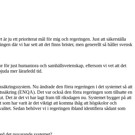
 är ju ett prioriterat mål för mig och regeringen. Just att säkerställa
ngen där vi har sett att det finns brister, men generellt så håller svensk
or för just humaniora och samhällsvetenskap, eftersom vi vet att det
bjuda mer lärarledd tid.
tssäkringssystem. Nu ändrade den förra regeringen i det systemet så att
etssäkring (ENQA). Det var också den förra regeringen som tillsatte en
. Det är det vi har lagt fram till riksdagen nu. Systemet bygger på att
t som har varit är det viktigt att komma ihåg att högskolor och
kvalitet. Sedan behöver vi i regeringen ibland identifiera sådant som
 med det nuvarande systemet?