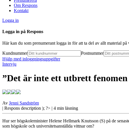
Prenumerera
Om Respons
Kontakt
Logga in
Logga in på Respons
Här kan du som prenumerant logga in för att ta del av allt material p
Kundnummer
Postnummer
Hjälp med inloggningsuppgifter
Intervju
”Det är inte ett utbrett fenomen 
Av
Jenni Sandström
| Respons
description ); ?>
| 4 min läsning
Hur ser högskoleminister Helene Hellmark Knutsson (S) på de senaste
som högskole och universitetsanställda vittnar om?