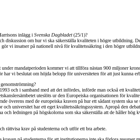
arrisons inlägg i
Svenska Dagbladet
(25/1)?
och diskussion om hur vi ska säkerställa kvaliteten i högre utbildning. Det
gör vi insatser på nationell nivå för kvalitetssäkring i den högre utbildni
talt under mandatperioden kommer vi att tillföra nästan 900 miljoner kron
rför har vi beslutat om höjda belopp för universiteten för att just kunna er
å genomströmning?
 1993 och i samband med att det infördes, införde man också ett kvalite
tetskanslersämbetet uteslöts ur den Europeiska organisationen för kvalit
tämde överens med de europeiska kraven på hur ett sådant system ska se ut
or och universitet har ett eget kvalitetssäkringssystem. Apropå den debat
ärarna och ledningen på högskolorna som ska säkerställa att de håller hög 
och rättvisa krav på studenterna och utför ett bra arbete.
a kraven på studenterna för att institutionerna inte ska förlora resurser