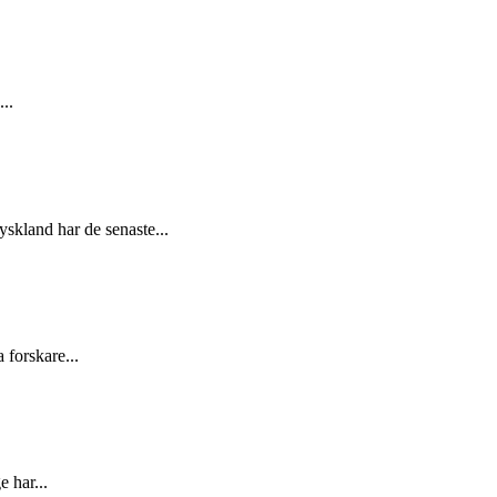
...
skland har de senaste...
 forskare...
 har...