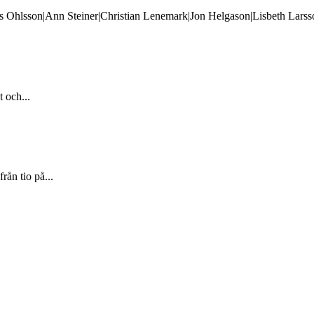
 Ohlsson|Ann Steiner|Christian Lenemark|Jon Helgason|Lisbeth Larsso
t och...
ån tio på...