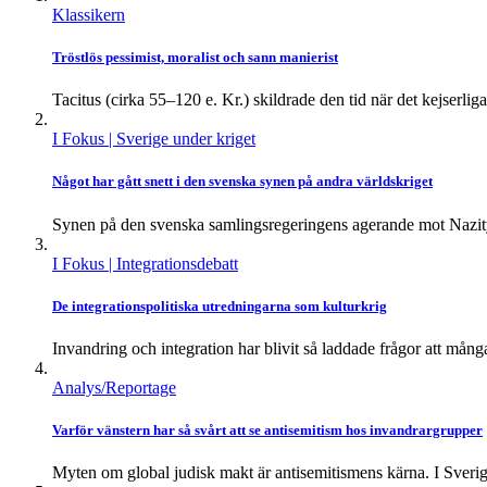
Klassikern
Tröstlös pessimist, moralist och sann manierist
Tacitus (cirka 55–120 e. Kr.) skildrade den tid när det kejserliga
I Fokus
| Sverige under kriget
Något har gått snett i den svenska synen på andra världskriget
Synen på den svenska samlingsregeringens agerande mot Nazity
I Fokus
| Integrationsdebatt
De integrationspolitiska utredningarna som kulturkrig
Invandring och integration har blivit så laddade frågor att många
Analys/Reportage
Varför vänstern har så svårt att se antisemitism hos invandrargrupper
Myten om global judisk makt är antisemitismens kärna. I Sverige