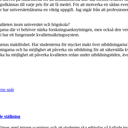
 godkännas till varje pris för att få medel. För att motverka en sådan eve
ar universitetslärarna en viktig uppgift. Jag utgår från att professionen
aliteten inom universitet och högskola?
ningarna där vi behöver stärka forskningsanknytningen, men också den ve
i har ett fungerande kvalitetssäkringssystem.
rarnas maktlöshet. Har studenterna för mycket makt över utbildningarna
ingarna och ha möjlighet att påverka sin utbildning för att säkerställa k
ska ha möjlighet att påverka kvaliteten redan under utbildningstiden, äve
ens spår
e ställning
a förses med trigger warnings och att studenter ska erbjudas så kallade tr