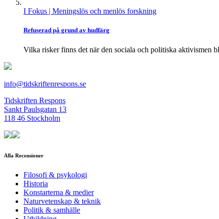
I Fokus
| Meningslös och menlös forskning
Refuserad på grund av hudfärg
Vilka risker finns det när den sociala och politiska aktivismen bli
info@tidskriftenrespons.se
Tidskriften Respons
Sankt Paulsgatan 13
118 46 Stockholm
Alla Recensioner
Filosofi & psykologi
Historia
Konstarterna & medier
Naturvetenskap & teknik
Politik & samhälle
Utbildning