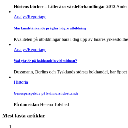
Höstens böcker – Litterära värdeförhandlingar 2013
Anders
Analys/Reportage
Marknadstänkande präglar högre utbildning
Kvaliteten på utbildningar bärs i dag upp av lärares yrkesstolthe
Analys/Reportage
Vad gör de på bokhandeln vid midnatt?
Dussmann, Berlins och Tysklands största bokhandel, har öppet fr
Historia
Genus­perspektiv på kvinnors idrottande
På damsidan
Helena Tolvhed
Mest lästa artiklar