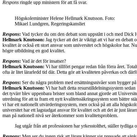
Respons
ringde upp ministern för att få svar.
Högskoleminister Helene Hellmark Knutsson. Foto:
Mikael Lundgren, Regeringskansliet
Respons
:
Vad tycker du om den debatt som uppstått i och med Dick H
Hellmark Knutsson:
Jag tycker att det är viktigt att vi har en debatt 
kvalitet är också ett stort ansvar som universitet och högskolor har. Nu 
högre utbildning en god kvalitet.
Respons
:
Vad är det för insatser?
Hellmark Knutsson:
Vi har tillfört pengar redan från förra året. To
ofta är litet lärarledd tid där. Detta gör att kvaliteten påverkas och dä
Respons
:
Ser du några problem med ersättningsnivåer som bygger p
Hellmark Knutsson:
Vi har haft detta resurstilldelningssystem sedan
det tyvärr blev uppenbara brister som bland annat gjorde att Universi
utredning för att ta fram ett nytt kvalitetssäkringssystem som bättre s
vi har ett nationellt utvärderingssystem, men också på att alla högskol
universitet har ett lagstadgat ansvar för kvalitet och att det är just l
man på nationell nivå ser återkommer som kvalitetsproblem.
Jag utgår från att professionen har yrkesstolthet, ställer tydliga 
Respons
:
Men ser du ingen risk att lärare känner sig pressade att sänk