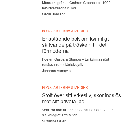
Mönster i grönt – Graham Greene och 1900-
talslitteraturens villkor
Oscar Jansson
KONSTARTERNA & MEDIER
Enastående bok om kvinnligt
skrivande på tröskeln till det
förmoderna
Poeten Gaspara Stampa – En kvinnas röst i
renässansens kärlekslyrik
Johanna Vernqvist
KONSTARTERNA & MEDIER
Stolt över sitt yrkesliv, skoningslös
mot sitt privata jag
Vem tror hon att hon är, Suzanne Osten? – En
självbiografi i tre akter
Suzanne Osten