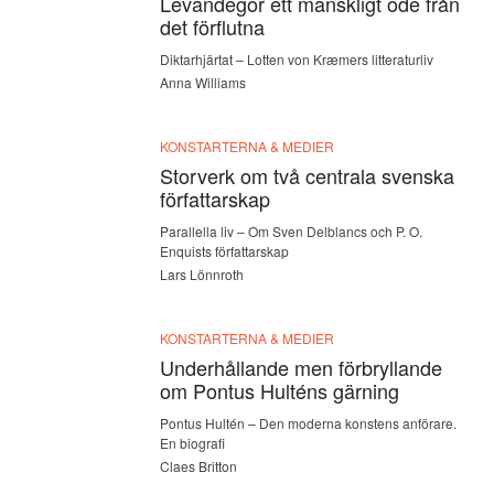
Levandegör ett mänskligt öde från
det förflutna
Diktarhjärtat – Lotten von Kræmers litteraturliv
Anna Williams
KONSTARTERNA & MEDIER
Storverk om två centrala svenska
författarskap
Parallella liv – Om Sven Delblancs och P. O.
Enquists författarskap
Lars Lönnroth
KONSTARTERNA & MEDIER
Underhållande men förbryllande
om Pontus Hulténs gärning
Pontus Hultén – Den moderna konstens anförare.
En biografi
Claes Britton