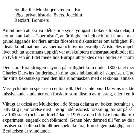
Siddhartha Mukherjee Genen – En
högst privat historia, övers. Joachim
Retzlaff, Bonniers
Ambitionen att skriva
idéhistoria syns tydligast i bokens första delar
kommit att kallas ”spermism”, att ärftligheten helt och fullt fanns i m
grundläggande för flera antika filosofers diskussioner om ärftlighet.
ideala kombinationer av sperma och livmodersmiljö. Aristoteles uppehö
livet och att spermans uppgift var att skulptera menstruationsblodet ti
än två tusen år. I det medeltida Europa uttrycktes den i bilder av ”ho
Den stora förändringen i synen på ärftlighet kom under 1800-talet m
Charles Darwins funderingar kring guds inblandning i skapelsen. Under 
får stifta bekantskap med den lilla rundmasken med det sköna latinska
Misslyckandena spelar en central roll. Det är inte bara Darwins insikt
misslyckade studenter och forskare som liksom av misstag, eller i en fo
Viktigt är också att Mukherjee i de första delarna av boken betraktar
lättviktig i jämförelse med ”riktig” idéhistorisk forskning, bidrar på 
av 1900-talet (och som förebådades 1905 av den brittiske botanikern 
experiment, eugenik och folkmord. Genen blev därmed till ”en av de far
insatserna. Löftena blir alltmer spektakulära, framstegen påtagliga oc
Berättelsen är svindlande.