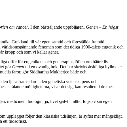
orien om cancer
. I den bästsäljande uppföljaren,
Genen – En högst
tika Grekland till vår egen samtid och föreställda framtid.
rån världsomspännande fenomen som det tidiga 1900-talets eugenik och
år kropp och som vi kallar gener.
iga offer för eugenikens och genterapins löften om bättre liv.
tet gör
Genen
till en ovanlig bok. Det har skrivits åtskilliga hyllmeter
ntiella faror, gör Siddhartha Mukherjee både och.
t den ljusa framsidan – den genetiska vetenskapens och
est strålande möjligheterna, visar det sig, kan resultera i de mest
, medicinen, biologin, ja, livet självt – alltid följs av sin egen
 upplägget följer den klassiska tidslinjen, är syftet mer mångsidigt.
 ett filosofiskt.