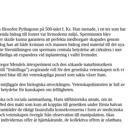
ka filosofen Pythagoras på 500-talet f. Kr. Han menade, i en tes som har
 enda bidrag till fostret var livmoderns miljö. Spermismen blev
mler skulle kunna garantera att perfekta medborgare skapades genom
slog han att både kvinnan och mannen bidrog med material till det nya
tte föreställningen om spermans centrala betydelse att cirkulera i mer
rdiga att expandera vid inplantering i valfri livmoder.
Gregor Mendels ärtexperiment och den sökande naturhistorikern
till ”fruktfluga”) avgörande roll för den genetiska vetenskapen och vi
d bitar till det vetenskapliga pussel som sakta växer fram.
 möjliggör den biologiska utvecklingen. Vetenskapshistorien är full av
e betydelse för kunskapen om ärftligheten.
itiska och sociala sammanhang. Hans idéhistoriska ansats, om än
k. Med den makt som kom att kopplas till genetiken under första halvan
amträder de riktigt fasansfulla konsekvenserna i form av medicinska
och vetenskapen övergår från observation till manipulation, ökas
dividernas offer är hjärtskärande, de kollektiva offren är ofattbara.