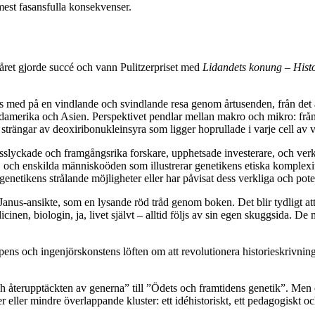
mest fasansfulla konsekvenser.
ret gjorde succé och vann Pulitzerpriset med
Lidandets konung – Hist
s med på en vindlande och svindlande resa genom årtusenden, från det an
Nordamerika och Asien. Perspektivet pendlar mellan makro och mikro: f
trängar av deoxiribonukleinsyra som ligger hoprullade i varje cell av v
sslyckade och framgångsrika forskare, upphetsade investerare, och verkl
, och enskilda människoöden som illustrerar genetikens etiska komplexi
netikens strålande möjligheter eller har påvisat dess verkliga och pote
nus-ansikte, som en lysande röd tråd genom boken. Det blir tydligt at
inen, biologin, ja, livet självt – alltid följs av sin egen skuggsida. De m
ens och ingenjörskonstens löften om att revolutionera historieskrivningen
 återupptäckten av generna” till ”Ödets och framtidens genetik”. Men om
r eller mindre överlappande kluster: ett idéhistoriskt, ett pedagogiskt och