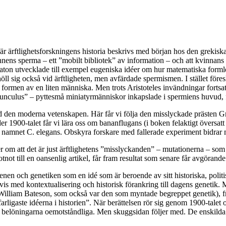
, där ärftlighetsforskningens historia beskrivs med början hos den grekis
annens sperma – ett ”mobilt bibliotek” av information – och att kvinnans
 Platon utvecklade till exempel eugeniska idéer om hur matematiska for
ll sig också vid ärftligheten, men avfärdade spermismen. I stället före
ll formen av en liten människa. Men trots Aristoteles invändningar fortsa
munculus” – pyttesmå miniatyrmänniskor inkapslade i spermiens huvud, fä
ed den moderna vetenskapen. Här får vi följa den misslyckade prästen 
1900-talet får vi lära oss om bananflugans (i boken felaktigt översatt 
 namnet C. elegans. Obskyra forskare med fallerade experiment bidrar me
er om att det är just ärftlighetens ”misslyckanden” – mutationerna – som
tnot till en oansenlig artikel, får fram resultat som senare får avgörand
 genen och genetiken som en idé som är beroende av sitt historiska, pol
så vis med kontextualisering och historisk förankring till dagens geneti
William Bateson, som också var den som myntade begreppet genetik), fr
ligaste idéerna i historien”. När berättelsen rör sig genom 1900-talet 
h belöningarna oemotståndliga. Men skuggsidan följer med. De enskilda in