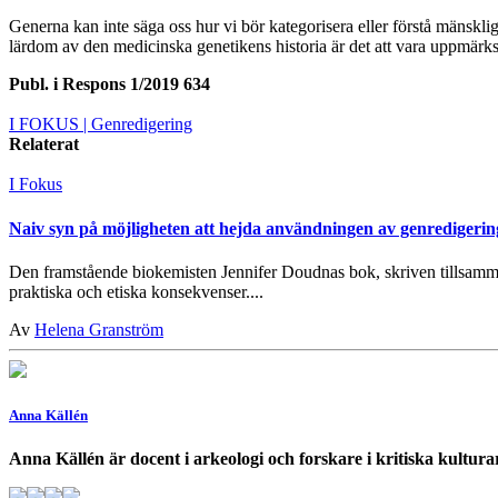
Generna kan inte säga oss hur vi bör kategorisera eller förstå mänskl
lärdom av den medicinska genetikens historia är det att vara uppmärk
Publ. i
Respons 1/2019 634
I FOKUS
| Genredigering
Relaterat
I Fokus
Naiv syn på möjligheten att hejda användningen av genredigerin
Den framstående biokemisten Jennifer Doudnas bok, skriven tillsamma
praktiska och etiska konsekvenser....
Av
Helena Granström
Anna Källén
Anna Källén är docent i arkeologi och forskare i kritiska kultura