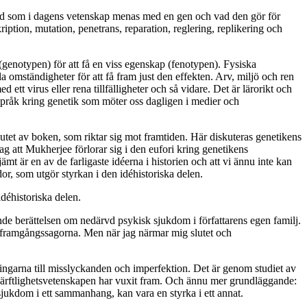
ad som i dagens vetenskap menas med en gen och vad den gör för
tion, mutation, penetrans, reparation, reglering, replikering och
genotypen) för att få en viss egenskap (fenotypen). Fysiska
 omständigheter för att få fram just den effekten. Arv, miljö och ren
tt virus eller rena tillfälligheter och så vidare. Det är lärorikt och
språk kring genetik som möter oss dagligen i medier och
slutet av boken, som riktar sig mot framtiden. Här diskuteras genetikens
g att Mukherjee förlorar sig i den eufori kring genetikens
jämt är en av de farligaste idéerna i historien och att vi ännu inte kan
or, som utgör styrkan i den idéhistoriska delen.
idéhistoriska delen.
ande berättelsen om nedärvd psykisk sjukdom i författarens egen familj.
na framgångssagorna. Men när jag närmar mig slutet och
ingarna till misslyckanden och imperfektion. Det är genom studiet av
m ärftlighetsvetenskapen har vuxit fram. Och ännu mer grundläggande:
sjukdom i ett sammanhang, kan vara en styrka i ett annat.