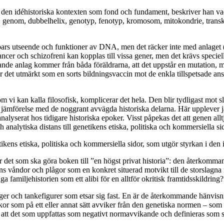
den idéhistoriska kontexten som fond och fundament, beskriver han v
genom, dubbelhelix, genotyp, fenotyp, kromosom, mitokondrie, transkrip
ppars utseende och funktioner av DNA, men det räcker inte med anlaget (
r och schizofreni kan kopplas till vissa gener, men det krävs speciella
nde anlag kommer från båda föräldrarna, att det uppstår en mutation, med e
 det utmärkt som en sorts bildningsvaccin mot de enkla tillspetsade an
m vi kan kalla filosofisk, komplicerar det hela. Den blir tydligast mot 
i jämförelse med de noggrant avvägda historiska delarna. Här upplever ja
analyserat hos tidigare historiska epoker. Visst påpekas det att genen allt
analytiska distans till genetikens etiska, politiska och kommersiella sid
ikens etiska, politiska och kommersiella sidor, som utgör styrkan i den 
ör det som ska göra boken till ”en högst privat historia”: den återkomm
jens våndor och plågor som en konkret situerad motvikt till de storslag
a familjehistorien som ett alibi för en alltför okritisk framtidsskildring?
ger och tankefigurer som etsar sig fast. En är de återkommande hänvisn
skor som på ett eller annat sätt avviker från den genetiska normen – so
igt att det som uppfattas som negativt normavvikande och definieras som 