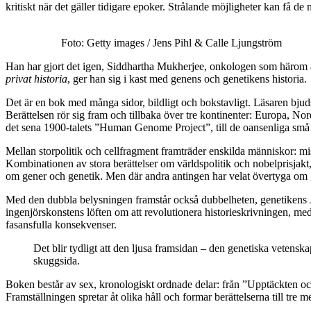
kritiskt när det gäller tidigare epoker.
Strålande möjligheter kan få de 
Foto: Getty images / Jens Pihl & Calle Ljungström
Han har gjort
det igen, Siddhartha Mukherjee, onkologen som härom å
privat historia
, ger han sig i kast med genens och genetikens historia.
Det är en bok med många sidor, bildligt och bokstavligt. Läsaren bjud
Berättelsen rör sig fram och tillbaka över tre kontinenter: Europa, 
det sena 1900-talets ”Human Genome Project”, till de oansenliga små s
Mellan storpolitik och cellfragment framträder enskilda människor: mi
Kombinationen av stora berättelser om världspolitik och nobelprisjakt
om gener och genetik. Men där andra antingen har velat övertyga om ge
Med den dubbla belysningen framstår också dubbelheten, genetikens Ja
ingenjörskonstens löften om att revolutionera historieskrivningen, medic
fasansfulla konsekvenser.
Det blir tydligt att den ljusa framsidan – den genetiska vetenskap
skuggsida.
Boken består av sex, kronologiskt ordnade delar: från ”Upptäckten och
Framställningen spretar åt olika håll och formar berättelserna till tre me