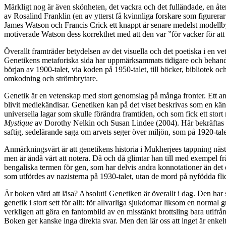
Märkligt nog är även skönheten, det vackra och det fulländade, en å
av Rosalind Franklin (en av ytterst få kvinnliga forskare som figurer
James Watson och Francis Crick ett knappt år senare medelst modellb
motiverade Watson dess korrekthet med att den var ”för vacker för att 
Överallt framträder betydelsen av det visuella och det poetiska i en
Genetikens metaforiska sida har uppmärksammats tidigare och behandlas
början av 1900-talet, via koden på 1950-talet, till böcker, bibliotek o
omkodning och strömbrytare.
Genetik är en
vetenskap med stort genomslag på många fronter. Ett ant
blivit mediekändisar. Genetiken kan på det viset beskrivas som en kän
universella lagar som skulle förändra framtiden, och som fick ett sto
Mystique
av Dorothy Nelkin och Susan Lindee (2004). Här bekräftas 
saftig, sedelärande saga om arvets seger över miljön, som på 1920-tale
Anmärkningsvärt är att genetikens historia i Mukherjees tappning näs
men är ändå värt att notera. Då och då glimtar han till med exempel frå
bengaliska termen för gen, som har delvis andra konnotationer än det en
som utfördes av nazisterna på 1930-talet, utan de mord på nyfödda flick
Är boken värd
att läsa? Absolut! Genetiken är överallt i dag. Den har
genetik i stort sett för allt: för allvarliga sjukdomar liksom en normal
verkligen att göra en fantombild av en misstänkt brottsling bara utifr
Boken ger kanske inga direkta svar. Men den lär oss att inget är enkelt 