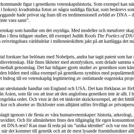
terkommande figur i genetikens vetenskapshistoria. Som exempel kan nä
ar i boken): kvadratiska foton av några suddiga fläckar, som beskrevs s
yggande hade prövat sig fram till en tredimensionell avbild av DNA – 
inte vara sann”.
 vetenskap som handlar om det osynliga. Med modeller och metaforer skap
 i flera tidigare studier, till exempel Judith Roofs
The Poetics of DN
ch erövringsbara världsdelar i millennieskiftets jakt på att kartlägga de
al forskare har belönats med Nobelpris, andra har tagit patent som har
disvetenskap. Här finns likheter med atomfysiken, som delade samma spe
rt medialt genomslag. Det har tidigare gjorts studier av genetiken som k
den bilden med olika exempel på genetikens symbios med populärmedie
t bidrog till en vetenskaplig legitimering av omfattande eugeniska proj
tan uteslutande handlar om England och USA. Det kan förklaras av förf
n Asien, som får oss att inse att den anglofona genetiken inte är allt. 
gelska ordet. Och visst är det ett tänkvärt skräckexempel, att det hitti
or och aborter av flickfoster som alltjämt utförs frivilligt av privatper
 slagit igenom i de flesta av våra humanvetenskaper: historia, arkeologi
 graviditet. Och för allmänheten finns den tillgänglig för egen konsumtio
ån ett DNA-test? Kan man få reda på sin ”unika identitet” och var ens fö
när det kommer till genetik och att de mest lysande framtidsutsikter allt