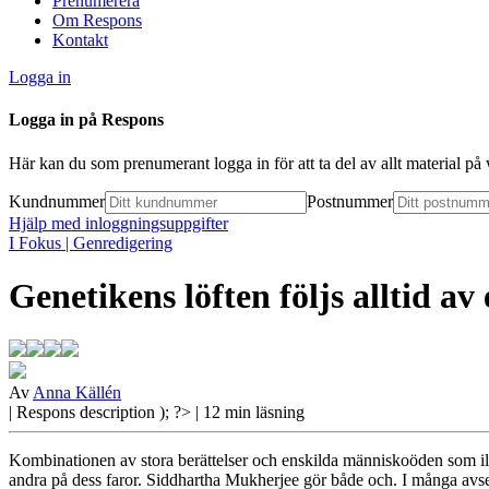
Prenumerera
Om Respons
Kontakt
Logga in
Logga in på Respons
Här kan du som prenumerant logga in för att ta del av allt material p
Kundnummer
Postnummer
Hjälp med inloggningsuppgifter
I Fokus
| Genredigering
Genetikens löften följs alltid av
Av
Anna Källén
| Respons
description ); ?>
| 12 min läsning
Kombinationen av stora berättelser och enskilda människoöden som ill
andra på dess faror. Siddhartha Mukherjee gör både och.
I många avse