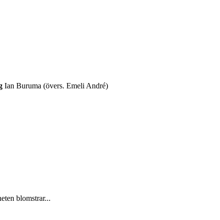
g
Ian Buruma (övers. Emeli André)
heten blomstrar...