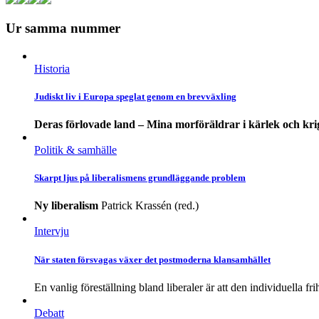
Ur samma nummer
Historia
Judiskt liv i Europa speglat genom en brevväxling
Deras förlovade land – Mina morföräldrar i kärlek och kri
Politik & samhälle
Skarpt ljus på liberalismens grundläggande problem
Ny liberalism
Patrick Krassén (red.)
Intervju
När staten försvagas växer det postmoderna klansamhället
En vanlig föreställning bland liberaler är att den individuella fri
Debatt