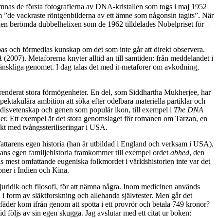
mnas de första fotografierna av DNA-kristallen som togs i maj 1952
om ”de vackraste röntgenbilderna av ett ämne som någonsin tagits”. När
den berömda dubbelhelixen som de 1962 tilldelades Nobelpriset för –
as och förmedlas kunskap om det som inte går att direkt observera.
A
(2007). Metaforerna knyter alltid an till samtiden: från meddelandet i
t mänskliga genomet. I dag talas det med it-metaforer om avkodning,
 renderat stora förmögenheter. En del, som Siddhartha Mukherjee, har
ktakulära ambition att söka efter odelbara materiella partiklar och
ändisvetenskap och genen som populär ikon, till exempel i
The DNA
r. Ett exempel är det stora genomslaget för romanen om Tarzan, en
ekt med tvångssteriliseringar i USA.
attarens egen historia (han är utbildad i England och verksam i USA),
I hans egen familjehistoria framkommer till exempel ordet
abhed
, den
lls mest omfattande eugeniska folkmordet i världshistorien inte var det
soner i Indien och Kina.
, juridik och filosofi, för att nämna några. Inom medicinen används
n i form av släktforskning och allehanda självtester. Men går det
rfäder kom ifrån genom att spotta i ett provrör och betala 749 kronor?
id följs av sin egen skugga. Jag avslutar med ett citat ur boken: