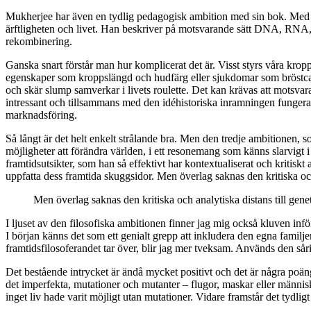
Mukherjee har även en tydlig pedagogisk ambition med sin bok. Med 
ärftligheten och livet. Han beskriver på motsvarande sätt DNA, RNA, 
rekombinering.
Ganska snart förstår man hur komplicerat det är. Visst styrs våra kro
egenskaper som kroppslängd och hudfärg eller sjukdomar som bröstcance
och skär slump samverkar i livets roulette. Det kan krävas att motsvara
intressant och tillsammans med den idéhistoriska inramningen fungerar
marknadsföring.
Så långt är
det helt enkelt strålande bra. Men den tredje ambitionen, so
möjligheter att förändra världen, i ett resonemang som känns slarvigt 
framtidsutsikter, som han så effektivt har kontextualiserat och kritiskt 
uppfatta dess framtida skuggsidor. Men överlag saknas den kritiska och 
Men överlag saknas den kritiska och analytiska distans till genet
I ljuset av den filosofiska ambitionen finner jag mig också kluven inf
I början känns det som ett genialt grepp att inkludera den egna famil
framtidsfilosoferandet tar över, blir jag mer tveksam. Används den sårig
Det bestående intrycket
är ändå mycket positivt och det är några poän
det imperfekta, mutationer och mutanter – flugor, maskar eller männi
inget liv hade varit möjligt utan mutationer. Vidare framstår det tydl