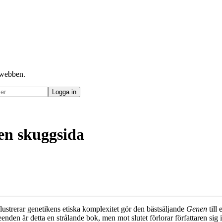
å webben.
 en skuggsida
ustrerar genetikens etiska komplexitet gör den bästsäljande
Genen
till 
enden är detta en strålande bok, men mot slutet förlorar författaren sig 