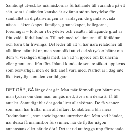
Samtidigt utvecklas människornas förhållande till varandra på ett
sätt, som i slutänden kanske är av ännu större betydelse för
samhället än digitaliseringen av vardagen: de gamla sociala
näten – äktenskapet, familjen, grannskapet, kollegorna,
föreningar – förlorar i betydelse och ersätts i tilltagande grad av
fritt valda förhållanden. Till och med relationerna till föräldrar
och barn blir frivilliga. Det leder till att vi har nära relationer till
allt färre människor, men sannolikt att vi också tycker bättre om
dem vi verkligen umgås med, än vad vi gjorde om kusinerna
eller grannarna från förr. Ibland kunde de senare säkert upplevas
som besvärliga, men de fick ändå vara med. Närhet är i dag inte
lika tvetydig som den var tidigare.
DET GÅR, SÅ
länge det går. Man mår förmodligen bättre om
man tycker om dem man umgås med, även om dessa är få till
antalet. Samtidigt blir det goda livet allt skörare. De få vänner
som man har träffar man allt oftare; kontakterna blir mera
”redundanta”, som sociologerna uttrycker det. Men vad händer,
när dessa få människor försvinner, när de flyttar någon
annanstans eller när de dör? Det tar tid att bygga upp förtroende,