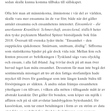
sedan skulle kunna komma tillbaka till sällskapet.
Ofta hör man att människorna, åtminstone i vår del av världen,
skulle vara mer ensamma än de var förr, både när det gäller
antalet ensamma och ensamhetens intensitet.
Einsamkeit – die
unerkannte Krankheit: Schmerzhaft, ansteckend, tödlich
heter
den tyske psykiatern Manfred Spitzer bästsäljande bok från
2018. Översatt till svenska lyder titeln: ”Ensamhet – den
oupptäckta sjukdomen: Smärtsam, smittsam, dödlig”. Siffrorna
som statistikerna bjuder på går dock vida isär. Mellan fem och
femton procent av befolkningen i Tyskland sägs vara olycklig
och ensam, i alla fall ibland. Jag tvivlar dock på att man över
huvud taget kan mäta ensamhet. Dessutom får man inte begå det
sentimentala misstaget att tro att den fattiga storfamiljen hade
mycket till övers för gamlingar som inte längre kunde bidra till
försörjningen av släkten. Å andra sidan främjas ensamheten
ytterligare i en tillvaro, i vilken alla möten i tilltagande mått är av
abstrakt karaktär. Det gäller för bonden, som köper sin mjölk i
affären och på så sätt avslutar landsbygdens byteshandel, för
kassörskan, som tar emot betalningen i form av en ström av data
sänt från en mobiltelefon, för högskoleläraren som numera