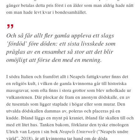
gånger betalas detta pris först i en ålder som man aldrig hade nått
om man hade levt kvar i bondesamhället.
Och så får allt fler gamla uppleva ett slags
’fördöd’ före döden: ett sista livsskede som
präglas av en ensamhet så stor att det blir
omöjligt att förse den med en mening.
I södra Italien och framfört allt i Neapels fattigkvarter finns det
en religiös kult, i vilken de gamla kvinnorna går till historiska
massgravar, som ofta finns i stora grottor som blev urholkade ur
vulkanstenen. Där plockar de fram en anonym dödskalle, en av
de tusentals som ligger staplade i högar eller som murar. Den
utvalda dödskallen dammas av, poleras och placeras på en
kudde. Ibland läggs en mynt på kraniet, ibland får skallen till och
med ett litet hus. Tanken bakom, förklarar den tyske etnologen
Ulrich van Loyen i sin bok
Neapels Unterwelt
(”Neapels undre
värld”, 2018), är att kvinnorna tar hand om de döda