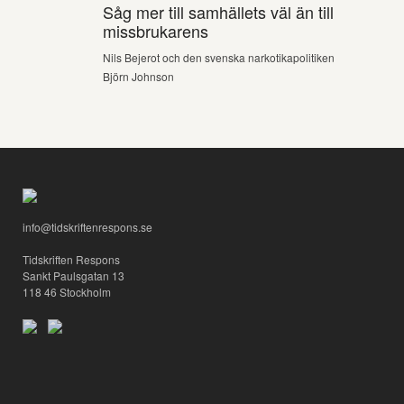
Såg mer till samhällets väl än till
missbrukarens
Nils Bejerot och den svenska narkotikapolitiken
Björn Johnson
info@tidskriftenrespons.se
Tidskriften Respons
Sankt Paulsgatan 13
118 46 Stockholm