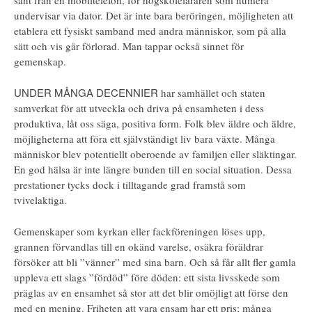
undervisar via dator. Det är inte bara beröringen, möjligheten att
etablera ett fysiskt samband med andra människor, som på alla
sätt och vis går förlorad. Man tappar också sinnet för
gemenskap.
UNDER MÅNGA DECENNIER
har samhället och staten
samverkat för att utveckla och driva på ensamheten i dess
produktiva, låt oss säga, positiva form. Folk blev äldre och äldre,
möjligheterna att föra ett självständigt liv bara växte. Många
människor blev potentiellt oberoende av familjen eller släktingar.
En god hälsa är inte längre bunden till en social situation. Dessa
prestationer tycks dock i tilltagande grad framstå som
tvivelaktiga.
Gemenskaper som kyrkan eller fackföreningen löses upp,
grannen förvandlas till en okänd varelse, osäkra föräldrar
försöker att bli ”vänner” med sina barn. Och så får allt fler gamla
uppleva ett slags ”fördöd” före döden: ett sista livsskede som
präglas av en ensamhet så stor att det blir omöjligt att förse den
med en mening. Friheten att vara ensam har ett pris; många