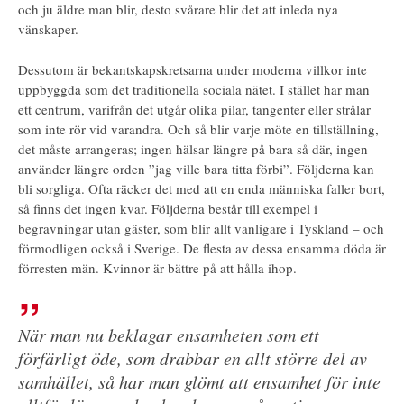
och ju äldre man blir, desto svårare blir det att inleda nya
vänskaper.
Dessutom är bekantskapskretsarna under moderna villkor inte
uppbyggda som det traditionella sociala nätet. I stället har man
ett centrum, varifrån det utgår olika pilar, tangenter eller strålar
som inte rör vid varandra. Och så blir varje möte en tillställning,
det måste arrangeras; ingen hälsar längre på bara så där, ingen
använder längre orden ”jag ville bara titta förbi”. Följderna kan
bli sorgliga. Ofta räcker det med att en enda människa faller bort,
så finns det ingen kvar. Följderna består till exempel i
begravningar utan gäster, som blir allt vanligare i Tyskland – och
förmodligen också i Sverige. De flesta av dessa ensamma döda är
förresten män. Kvinnor är bättre på att hålla ihop.
När man nu beklagar ensamheten som ett
förfärligt öde, som drabbar en allt större del av
samhället, så har man glömt att ensamhet för inte