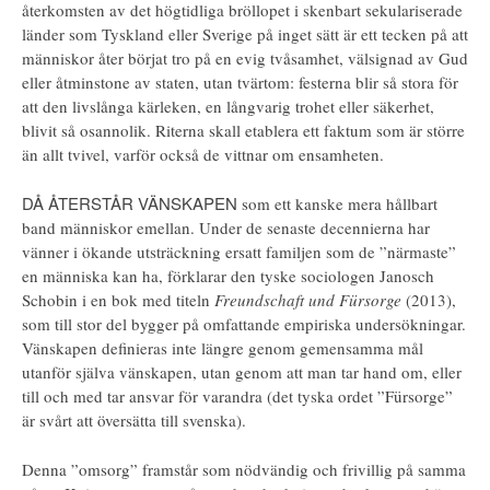
återkomsten av det högtidliga bröllopet i skenbart sekulariserade
länder som Tyskland eller Sverige på inget sätt är ett tecken på att
människor åter börjat tro på en evig tvåsamhet, välsignad av Gud
eller åtminstone av staten, utan tvärtom: festerna blir så stora för
att den livslånga kärleken, en långvarig trohet eller säkerhet,
blivit så osannolik. Riterna skall etablera ett faktum som är större
än allt tvivel, varför också de vittnar om ensamheten.
DÅ ÅTERSTÅR VÄNSKAPEN
som ett kanske mera hållbart
band människor emellan. Under de senaste decennierna har
vänner i ökande utsträckning ersatt familjen som de ”närmaste”
en människa kan ha, förklarar den tyske sociologen Janosch
Schobin i en bok med titeln
Freundschaft und Fürsorge
(2013),
som till stor del bygger på omfattande empiriska undersökningar.
Vänskapen definieras inte längre genom gemensamma mål
utanför själva vänskapen, utan genom att man tar hand om, eller
till och med tar ansvar för varandra (det tyska ordet ”Fürsorge”
är svårt att översätta till svenska).
Denna ”omsorg” framstår som nödvändig och frivillig på samma