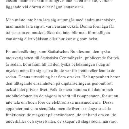
ensam människa skulle troligtvis inte ha ett ansikte, varken
liggande vid dörren eller någon annanstans.
Man måste inte bara lära sig att umgås med andra människor,
man måste lära sig att vara ensam också. Denna förmåga får
tränas som en muskel. Sker det inte, blir man förmodligen
vansinnig eller våldsam eller hur konstig som helst.
En undersökning, som Statistisches Bundesamt, den tyska
motsvarigheten till Statistiska Centralbyrån, publicerade för två
år sedan, kom fram till att den tyska befolkningen i dag är
mycket mera för sig själva än de var för trettio eller femtio år
sedan. Denna utveckling har flera orsaker. Helt uppenbart beror
den tilltagande ensamheten på digitaliseringens genombrott
också i det privata livet. Folk är mera bundna till datorn och
mobiltelefonen än de någonsin varit till tv-apparaten, för att nu
inte tala om tiden före de elektroniska massmedierna. Dessa
apparater må vara stendöda, men de övertar många sociala
funktioner: de reagerar på användaren, de tar hand om en, de
underhåller och sysselsätter, de skapar ett slags social närvaro.