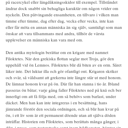
på racercykel eller längdåkningsskidor till exempel. Tillståndet
ändrar dock snabbt sin behagliga karaktär om någon vrider om
nyckeln. Den påtvingande ensamheten, en tillvaro i vilken man
timme efter timme, dag efter dag, vecka efter vecka, inte kan
eller får möta en annan människa än sig själv, samtidigt som man
önskar att vara tillsammans med andra, tillhör de värsta
upplevelser en människa kan vara med om.
Den antika mytologin berättar om en krigare med namnet
Filoktetes. När den grekiska flottan seglar mot Troja, gör den
uppehåll vid ön Lemnos. Filoktetes blir då biten av en orm. Såret
läker inte. Det luktar illa och gör ofantligt ont. Krigaren skriker
och svär, så våldsamt att grekerna inte längre står ut med honom.
De lämnar honom kvar på ön. Där får han stanna i tio år. Ibland
passeras ön båtar; varje gång faller Filoktetes ned på knä och ber
innerligt om att få följa med, om så behövs som barlast, under
däcket. Men han kan inte integreras i en besättning, hans
jämrande förstör den sociala ordningen, och så blir han kvar på
ön, i ett liv som är ett permanent döende utan att själva döden
inträffar. Historien om Filoktetes, som berättats många gånger, i
dikt, i prosa, som teaterstycke samt inom bildkonsten, hämtar sin