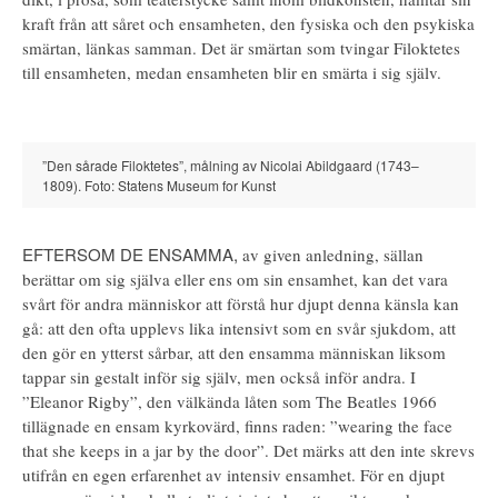
kraft från att såret och ensamheten, den fysiska och den psykiska
smärtan, länkas samman. Det är smärtan som tvingar Filoktetes
till ensamheten, medan ensamheten blir en smärta i sig själv.
”Den sårade Filoktetes”, målning av Nicolai Abildgaard (1743–
1809). Foto: Statens Museum for Kunst
EFTERSOM DE ENSAMMA,
av given anledning, sällan
berättar om sig själva eller ens om sin ensamhet, kan det vara
svårt för andra människor att förstå hur djupt denna känsla kan
gå: att den ofta upplevs lika intensivt som en svår sjukdom, att
den gör en ytterst sårbar, att den ensamma människan liksom
tappar sin gestalt inför sig själv, men också inför andra. I
”Eleanor Rigby”, den välkända låten som The Beatles 1966
tillägnade en ensam kyrkovärd, finns raden: ”wearing the face
that she keeps in a jar by the door”. Det märks att den inte skrevs
utifrån en egen erfarenhet av intensiv ensamhet. För en djupt