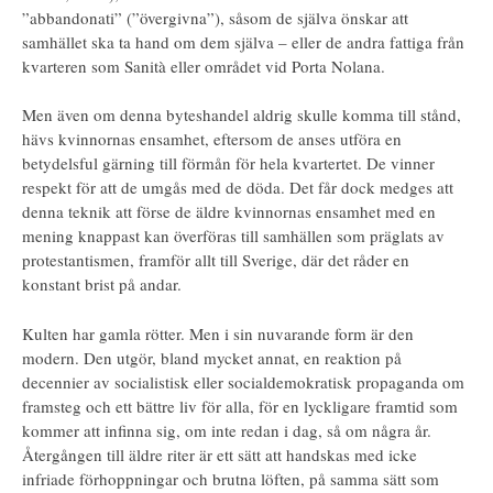
”abbandonati” (”övergivna”), såsom de själva önskar att
samhället ska ta hand om dem själva – eller de andra fattiga från
kvarteren som Sanità eller området vid Porta Nolana.
Men även om denna byteshandel aldrig skulle komma till stånd,
hävs kvinnornas ensamhet, eftersom de anses utföra en
betydelsful gärning till förmån för hela kvartertet. De vinner
respekt för att de umgås med de döda. Det får dock medges att
denna teknik att förse de äldre kvinnornas ensamhet med en
mening knappast kan överföras till samhällen som präglats av
protestantismen, framför allt till Sverige, där det råder en
konstant brist på andar.
Kulten har gamla rötter. Men i sin nuvarande form är den
modern. Den utgör, bland mycket annat, en reaktion på
decennier av socialistisk eller socialdemokratisk propaganda om
framsteg och ett bättre liv för alla, för en lyckligare framtid som
kommer att infinna sig, om inte redan i dag, så om några år.
Återgången till äldre riter är ett sätt att handskas med icke
infriade förhoppningar och brutna löften, på samma sätt som