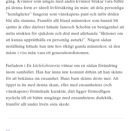
gång. Kvinnor som umgås med andra kvinnor brukar vara bättre
på denna form av ideell livförsäkring än män; att dela personliga
”hemligheter” fungerar som vänskapens pant och inför döden
blir alla stumma. Framför allt bland människor som hunnit bli
sjuttio år eller däröver hittade Janosch Schobin en benägenhet att
möta utsikten för sjukdom och död med allehanda ”fiktioner om
att kunna upprätthålla en personlig autarki”. Någon sådan
inställning hittade han inte hos riktigt gamla människor, så den
måste i viss mån vara ett generationsfenomen.
Farfadern i
En kärlekshistoria
vittnar om en sådan förändring
inom samhället. Han har ännu inte kommit dithän att han skäms
för att bekänna sin ensamhet. Hans barn skäms desto mer. Att
öppet ta itu med denna skam, eller med ensamhetens (och
vänskapens) förändrade karaktär, däri ligger förmodligen
nyckeln till ett bättre umgänge med ensamhetens dialektik,
framför allt under livets sista skede.