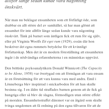
alltför länge sedan kunde vara någonting
önskvärt.
När man nu beklagar ensamheten som ett förfärligt öde, som
drabbar en allt större del av samhället, så har man glömt att
ensamhet för inte alltför länge sedan kunde vara någonting
önskvärt. Tänk på barnet som äntligen fick ett rum för sig själv,
eller på Virginia Woolfs
Ett eget rum
(1929), essän där hon
beskriver det egna rummets betydelse för ett kvinnligt
författarskap. Men det är en modern föreställning att ensamheten
ingår i de nödvändiga erfarenheterna i en människas uppväxt.
Den brittiske psykoanalytikern Donald Winnicott (
The Capacity
to be Alone
, 1958) var övertygad om att förmågan att vara ensam
är en förutsättning för att vara kunna vara med andra. Emil i
Lönneberga blev inspärrad i snickarboden för att han skulle
besinna sig. I en äldre tid straffades barnen genom att de fick gå
hungriga eller så blev de slagna, förmodligen utan större effekt
på moralen. Ensamhetsstraffet däremot var en åtgärd som skulle
tvinga ungdomen att få ordning på den egna tillvaron för att de