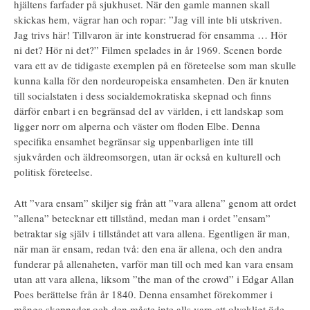
hjältens farfader på sjukhuset. När den gamle mannen skall
skickas hem, vägrar han och ropar: ”Jag vill inte bli utskriven.
Jag trivs här! Tillvaron är inte konstruerad för ensamma … Hör
ni det? Hör ni det?” Filmen spelades in år 1969. Scenen borde
vara ett av de tidigaste exemplen på en företeelse som man skulle
kunna kalla för den nordeuropeiska ensamheten. Den är knuten
till socialstaten i dess socialdemokratiska skepnad och finns
därför enbart i en begränsad del av världen, i ett landskap som
ligger norr om alperna och väster om floden Elbe. Denna
specifika ensamhet begränsar sig uppenbarligen inte till
sjukvården och äldreomsorgen, utan är också en kulturell och
politisk företeelse.
Att ”vara ensam” skiljer sig från att ”vara allena” genom att ordet
”allena” betecknar ett tillstånd, medan man i ordet ”ensam”
betraktar sig själv i tillståndet att vara allena. Egentligen är man,
när man är ensam, redan två: den ena är allena, och den andra
funderar på allenaheten, varför man till och med kan vara ensam
utan att vara allena, liksom ”the man of the crowd” i Edgar Allan
Poes berättelse från år 1840. Denna ensamhet förekommer i
många skepnader och den måste inte alls vara ett olyckligt öde.