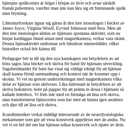
hjärnans språkcentra är högst i början av livet och avtar särskilt
framåt puberteten, varefter man inte kan lära sig ett främmande språk
utan brytning.
Litteraturforskare ägnar sig gärna åt den inre monologen i böcker av
James Joyce, Virginia Woolf, Eyvind Johnsson med flera. Men att
den inre monologen alstras av hjärnans spontana aktivitet, som nu
börjar kartläggas bland annat med magnetkamera, verkar vara okänt.
Denna hjärnaktivitet omformar och fabulerar minnesbilder, vilket
historiker också bör känna till.
Pedagoger bör ta
till sig den nya kunskapen om betydelsen av att
höra sagor, läsa böcker och skriva för hand för hjärnans utveckling.
Sagoberättandet för barn har visat sig väldigt viktigt för att hjärnan
skall kunna förstå sammanhang och kontext när de kommer upp i
skolan. Vi vet nu genom undersökningar med magnetkamera vilka
delar av hjärnan som aktiveras. Lika intressant är betydelsen av att
skriva bokstäver, helst på papper för att pränta in dessa i hjärnans så
kallade letterbox. Vi föds inte med en förmåga att läsa och skriva,
utan transformerar hjärncentra som har med att känna igen ansikten
och djur till att läsa och skriva.
Konsthistoriker verkar måttligt intresserade av de neurofysiologiska
mekanismer som gör att vissa konstverk appellerar mer än andra. Nu
vet vi en hel del om hur hjärnan tolkar konstverk och njuter av dem.