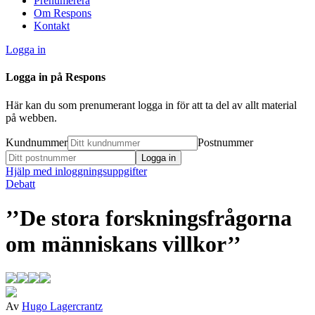
Prenumerera
Om Respons
Kontakt
Logga in
Logga in på Respons
Här kan du som prenumerant logga in för att ta del av allt material
på webben.
Kundnummer
Postnummer
Hjälp med inloggningsuppgifter
Debatt
’’De stora forskningsfrågorna
om människans villkor’’
Av
Hugo Lagercrantz