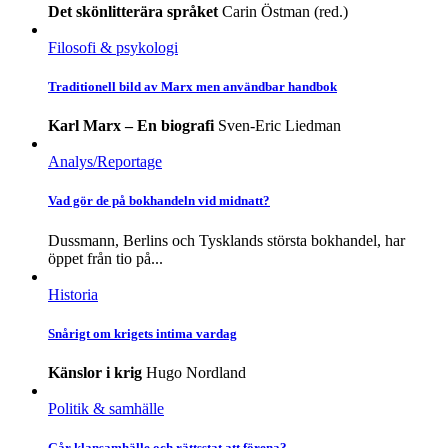
Det skönlitterära språket
Carin Östman (red.)
Filosofi & psykologi
Traditionell bild av Marx men användbar handbok
Karl Marx – En biografi
Sven-Eric Liedman
Analys/Reportage
Vad gör de på bokhandeln vid midnatt?
Dussmann, Berlins och Tysklands största bokhandel, har
öppet från tio på...
Historia
Snårigt om krigets intima vardag
Känslor i krig
Hugo Nordland
Politik & samhälle
Går klansamhälle och rättsstat att förena?