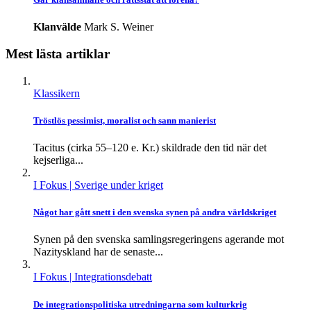
Klanvälde
Mark S. Weiner
Mest lästa artiklar
Klassikern
Tröstlös pessimist, moralist och sann manierist
Tacitus (cirka 55–120 e. Kr.) skildrade den tid när det
kejserliga...
I Fokus
| Sverige under kriget
Något har gått snett i den svenska synen på andra världskriget
Synen på den svenska samlingsregeringens agerande mot
Nazityskland har de senaste...
I Fokus
| Integrationsdebatt
De integrationspolitiska utredningarna som kulturkrig