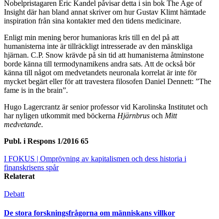
Nobelpristagaren Eric Kandel påvisar detta i sin bok The Age of
Insight där han bland annat skriver om hur Gustav Klimt hämtade
inspiration från sina kontakter med den tidens medicinare.
Enligt min mening beror humanioras kris till en del på att
humanisterna inte är tillräckligt intresserade av den mänskliga
hjärnan. C.P. Snow krävde på sin tid att humanisterna åtminstone
borde känna till termodynamikens andra sats. Att de också bör
känna till något om medvetandets neuronala korrelat är inte för
mycket begärt eller för att travestera filosofen Daniel Dennett: ”The
fame is in the brain”.
Hugo Lagercrantz är senior professor vid Karolinska Institutet och
har nyligen utkommit med böckerna
Hjärnbrus
och
Mitt
medvetande
.
Publ. i
Respons 1/2016 65
I FOKUS
| Omprövning av kapitalismen och dess historia i
finanskrisens spår
Relaterat
Debatt
De stora forskningsfrågorna om människans villkor