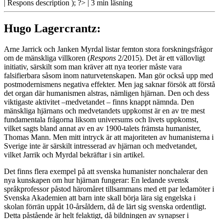
| Respons
description ); ?>
| 3 min läsning
Hugo Lagercrantz:
Arne Jarrick och Janken Myrdal
listar femton stora forskningsfrågor
om de mänskliga villkoren (
Respons
2/2015). Det är ett vällovligt
initiativ, särskilt som man kräver att nya teorier måste vara
falsifierbara såsom inom naturvetenskapen. Man gör också upp med
postmodernismens negativa effekter. Men jag saknar försök att förstå
det organ där humanismen alstras, nämligen hjärnan. Den och dess
viktigaste aktivitet –medvetandet – finns knappt nämnda. Den
mänskliga hjärnans och medvetandets uppkomst är en av tre mest
fundamentala frågorna liksom universums och livets uppkomst,
vilket sagts bland annat av en av 1900-talets främsta humanister,
Thomas Mann. Men mitt intryck är att majoriteten av humanisterna i
Sverige inte är särskilt intresserad av hjärnan och medvetandet,
vilket Jarrik och Myrdal bekräftar i sin artikel.
Det finns flera exempel på att svenska humanister nonchalerar den
nya kunskapen om hur hjärnan fungerar: En ledande svensk
språkprofessor påstod häromåret tillsammans med ett par ledamöter i
Svenska Akademien att barn inte skall börja lära sig engelska i
skolan förrän uppåt 10-årsåldern, då de lärt sig svenska ordentligt.
Detta påstående är helt felaktigt, då bildningen av synapser i