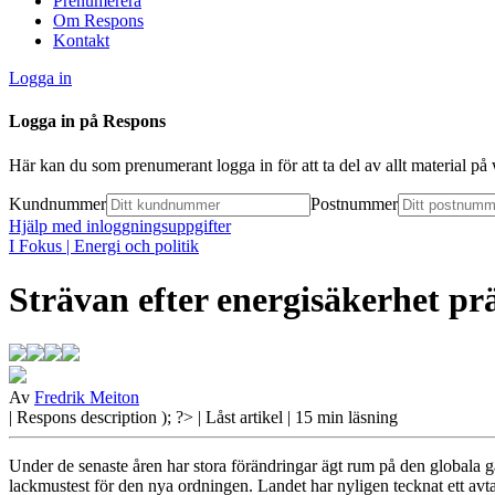
Prenumerera
Om Respons
Kontakt
Logga in
Logga in på Respons
Här kan du som prenumerant logga in för att ta del av allt material p
Kundnummer
Postnummer
Hjälp med inloggningsuppgifter
I Fokus
| Energi och politik
Strävan efter energisäkerhet prä
Av
Fredrik Meiton
| Respons
description ); ?>
| Låst artikel
| 15 min läsning
Under de senaste åren har stora förändringar ägt rum på den globala 
lackmustest för den nya ordningen. Landet har nyligen tecknat ett avta