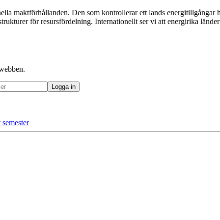
a maktförhållanden. Den som kontrollerar ett lands energitillgångar har e
kturer för resursfördelning. Internationellt ser vi att energirika länder
å webben.
t semester