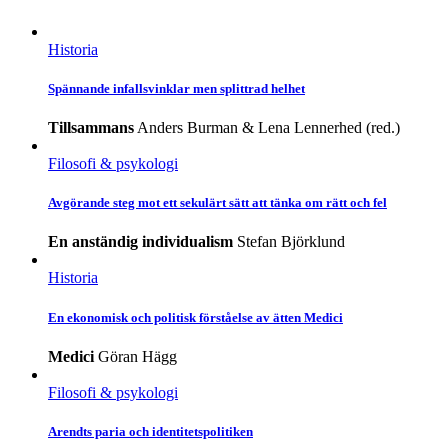
Historia
Spännande infallsvinklar men splittrad helhet
Tillsammans
Anders Burman & Lena Lennerhed (red.)
Filosofi & psykologi
Avgörande steg mot ett sekulärt sätt att tänka om rätt och fel
En anständig individualism
Stefan Björklund
Historia
En ekonomisk och politisk förståelse av ätten Medici
Medici
Göran Hägg
Filosofi & psykologi
Arendts paria och identitetspolitiken