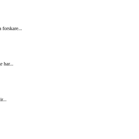
 forskare...
 har...
r...