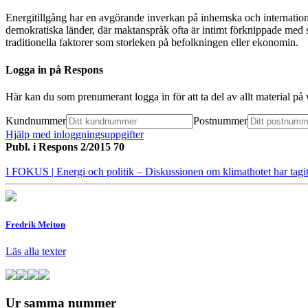
Energitillgång har en
avgörande inverkan på inhemska och internationell
demokratiska länder, där maktanspråk ofta är intimt förknippade med stru
traditionella faktorer som storleken på befolkningen eller ekonomin.
Logga in på Respons
Här kan du som prenumerant logga in för att ta del av allt material p
Kundnummer
Postnummer
Hjälp med inloggningsuppgifter
Publ. i
Respons 2/2015 70
I FOKUS
| Energi och politik – Diskussionen om klimathotet har tagi
Fredrik Meiton
Läs alla texter
Ur samma nummer