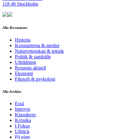
118 46 Stockholm
Alla Recensioner
Historia
Konstarterna & medier
Naturvetenskap & teknik
Politik & samhälle
Utbildning
Respons aktuell
Ekonomi
Filosofi & psykologi
Alla Artiklar
Essä
Intervju
Klassikern
Krönika
I Fokus
Utblick
På plats