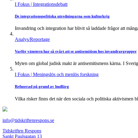
I Fokus
| Integrationsdebatt
De integrationspolitiska utredningarna som kulturkrig
Invandring och integration har blivit så laddade frågor att många
Analys/Reportage
Varför vänstern har så svårt att se antisemitism hos invandrargrupper
Myten om global judisk makt är antisemitismens kärna. I Sverige
I Fokus
| Meningslös och menlös forskning
Refuserad på grund av hudfärg
Vilka risker finns det när den sociala och politiska aktivismen bli
info@tidskriftenrespons.se
Tidskriften Respons
Sankt Paulsgatan 13