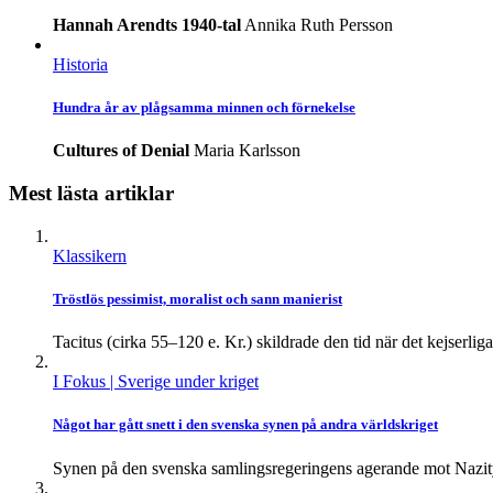
Hannah Arendts 1940-tal
Annika Ruth Persson
Historia
Hundra år av plågsamma minnen och förnekelse
Cultures of Denial
Maria Karlsson
Mest lästa artiklar
Klassikern
Tröstlös pessimist, moralist och sann manierist
Tacitus (cirka 55–120 e. Kr.) skildrade den tid när det kejserliga
I Fokus
| Sverige under kriget
Något har gått snett i den svenska synen på andra världskriget
Synen på den svenska samlingsregeringens agerande mot Nazity